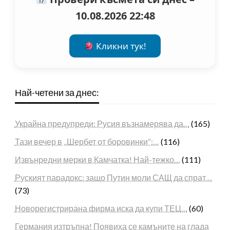
10.08.2026 22:48
Кликни тук!
Най-четени за днес:
Украйна предупреди: Русия възнамерява да…
(165)
Тази вечер в „Шербет от боровинки“:…
(116)
Извънредни мерки в Камчатка! Най-тежко…
(111)
Руският парадокс: защо Путин моли САЩ да спрат…
(73)
Новорегистрирана фирма иска да купи ТЕЦ…
(60)
Германия изтръпна! Появиха се камъните на глада