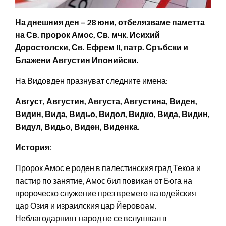
На днешния ден – 28 юни, отбелязваме паметта
на Св. пророк Амос, Св. мчк. Исихий
Доростолски, Св. Ефрем II, патр. Сръбски и
Блажени Августин Ипонийски.
На Видовден празнуват следните имена:
Август, Августин, Августа, Августина, Виден,
Видин, Вида, Видьо, Видол, Видко, Вида, Видин,
Видул, Видьо, Виден, Виденка.
История
:
Пророк Амос е роден в палестинския град Текоа и
пастир по занятие, Амос бил повикан от Бога на
пророческо служение през времето на юдейския
цар Озия и израилския цар Йеровоам.
Неблагодарният народ не се вслушвал в