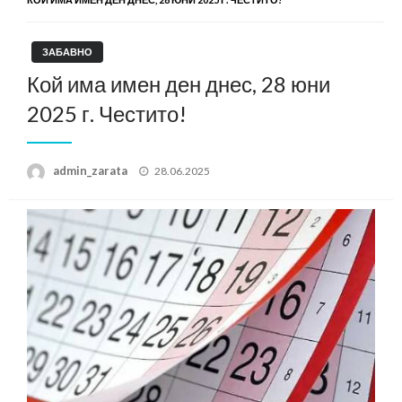
ЗАБАВНО
Кой има имен ден днес, 28 юни
2025 г. Честито!
Posted
admin_zarata
28.06.2025
on