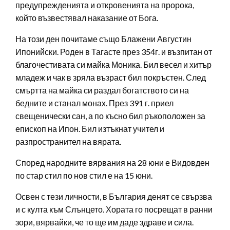
предупрежденията и откровенията на пророка,
който възвестявал наказание от Бога.
На този ден почитаме също Блажени Августин
Ипонийски. Роден в Тагасте през 354г. и възпитан от
благочестивата си майка Моника. Бил весел и хитър
младеж и чак в зряла възраст бил покръстен. След
смъртта на майка си раздал богатството си на
бедните и станал монах. През 391 г. приел
свещенически сан, а по късно бил ръкоположен за
епископ на Ипон. Бил изтъкнат учител и
разпространител на вярата.
Според народните вярвания на 28 юни е Видовден
по стар стил по нов стил е на 15 юни.
Освен с тези личности, в България денят се свързва
и с култа към Слънцето. Хората го посрещат в ранни
зори, вярвайки, че то ще им даде здраве и сила.