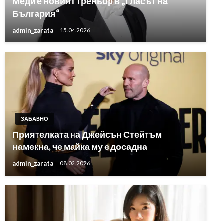
Меди е новият треньор в „Гласът на
България“
admin_zarata
15.04.2026
ЗАБАВНО
Приятелката на Джейсън Стейтъм
намекна, че майка му е досадна
admin_zarata
08.02.2026