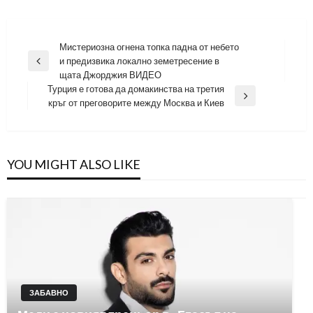
Навигация
Мистериозна огнена топка падна от небето
и предизвика локално земетресение в
Previous
щата Джорджия ВИДЕО
Post
Турция е готова да домакинства на третия
Next
кръг от преговорите между Москва и Киев
Post
YOU MIGHT ALSO LIKE
ЗАБАВНО