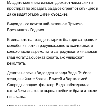
Младите момичета изнасят дрехи от чеиза си и ги
простират по оградата, за да се огреят от слънцето и
да се видят от момците и съседите.
Видовден се почита най-активно в Трънско,
Брезнишко и Годечко.
В миналото на този ден старите българи са правили
молебени против градушки, защото всички знаем
колко опасни за реколтата са градушките и на какъв
глад могат да обрекат хората, ако унищожат
реколтата.
Денят е наречен Видовден заради Вида. Тя била
жена, а нейните братя – Елисей и Вартоломей.
Според народния фолклор, Вида наблюдавала
какви бели и пакости вършат нейните братя и после
ги наказва.