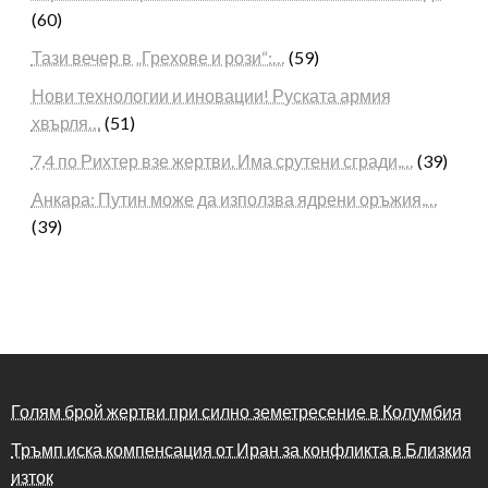
(60)
Тази вечер в „Грехове и рози“:…
(59)
Нови технологии и иновации! Руската армия
хвърля…
(51)
7,4 по Рихтер взе жертви. Има срутени сгради,…
(39)
Анкара: Путин може да използва ядрени оръжия,…
(39)
Голям брой жертви при силно земетресение в Колумбия
Тръмп иска компенсация от Иран за конфликта в Близкия
изток