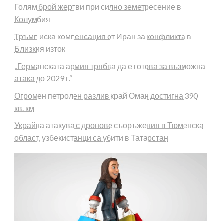
Голям брой жертви при силно земетресение в
Колумбия
Тръмп иска компенсация от Иран за конфликта в
Близкия изток
„Германската армия трябва да е готова за възможна
атака до 2029 г.“
Огромен петролен разлив край Оман достигна 390
кв. км
Украйна атакува с дронове съоръжения в Тюменска
област, узбекистанци са убити в Татарстан