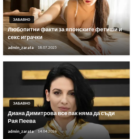
ЗАБАВНО
Любопитни факти за японските фетиши и
секс играчки
admin_zarata
18.07.2025
ЗАБАВНО
Диана Димитрова все пак няма да съди
Рая Пеева
admin_zarata
14.04.2026