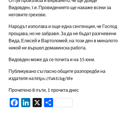
Оттук произлиза и вярването, че ще дойде
Видовден, т.е. Провидението ще накаже всеки за
неговите грехове.
Народът използва и още една сентенция, че Господ
прощава, но не забравя. За да не бъдат разгневени
Вида, Елисей и Вартоломей, на този ден в миналото
никой не вършел домакинска работа.
Видовден може да се почита и на 15 юни.
Публикувано съгласно общите разпоредби на
издателя на https://fakti.bg/life
Прочетено 8 пъти, 1 прочита днес
Facebook
LinkedIn
X
Share