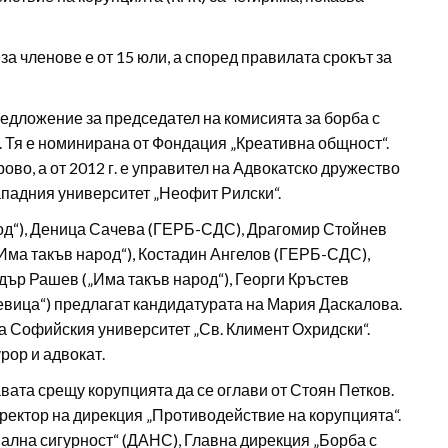
а членове е от 15 юли, а според правилата срокът за
едложение за председател на комисията за борба с
. Тя е номинирана от Фондация „Креативна общност“.
рово, а от 2012 г. е управител на Адвокатско дружество
западния университет „Неофит Рилски“.
од“), Деница Сачева (ГЕРБ-СДС), Драгомир Стойнев
Има такъв народ“), Костадин Ангелов (ГЕРБ-СДС),
ър Рашев („Има такъв народ“), Георги Кръстев
ица“) предлагат кандидатурата на Мария Даскалова.
а Софийския университет „Св. Климент Охридски“.
ор и адвокат.
ата срещу корупцията да се оглави от Стоян Петков.
Директор на дирекция „Противодействие на корупцията“.
ална сигурност“ (ДАНС), Главна дирекция „Борба с