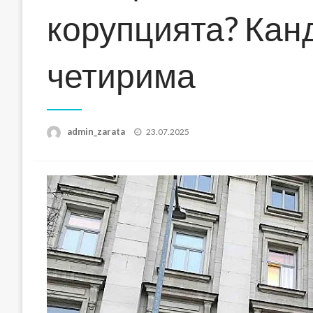
корупцията? Кан
четирима
Posted
admin_zarata
23.07.2025
on