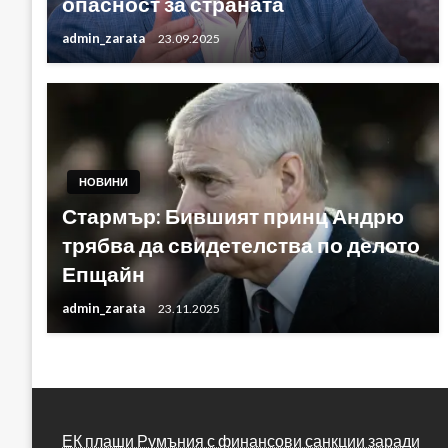
опасност за страната
admin_zarata
23.09.2025
НОВИНИ
Стармър: Бившият принц Андрю
трябва да свидетелства по делото
Епщайн
admin_zarata
23.11.2025
ЕК плаши Румъния с финансови санкции заради