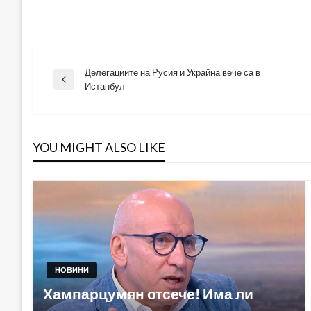
Делегациите на Русия и Украйна вече са в
Навигация
Previous
Истанбул
Post
YOU MIGHT ALSO LIKE
НОВИНИ
Хампарцумян отсече! Има ли