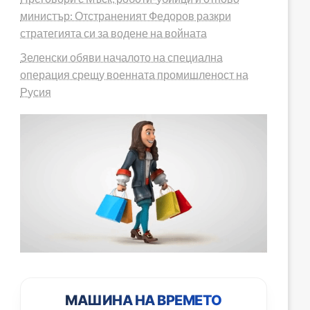
министър: Отстраненият Федоров разкри
стратегията си за водене на войната
Зеленски обяви началото на специална
операция срещу военната промишленост на
Русия
МАШИНА НА ВРЕМЕТО