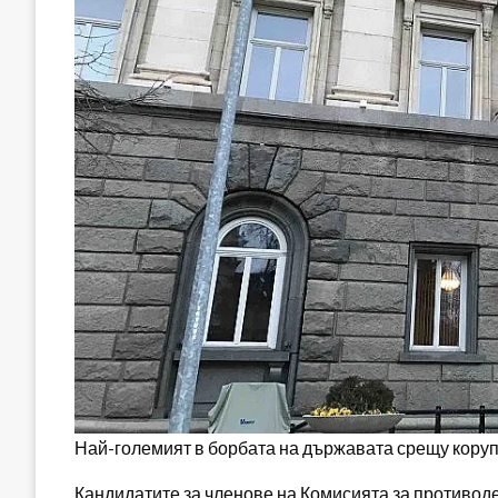
Най-големият в борбата на държавата срещу коруп
Кандидатите за членове на Комисията за противоде