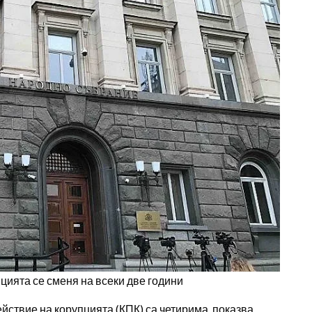
цията се сменя на всеки две години
йствие на корупцията (КПК) са четирима, показва