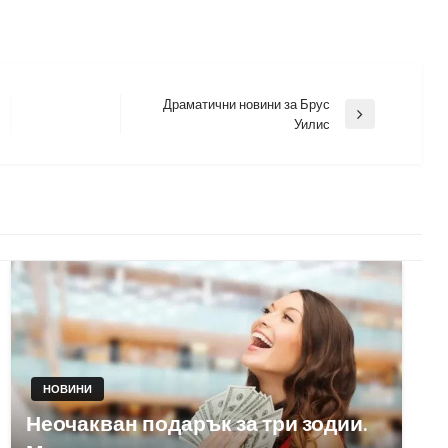
Драматични новини за Брус
Next
Уилис
Post
НОВИНИ
Неочакван подарък за три зодии.