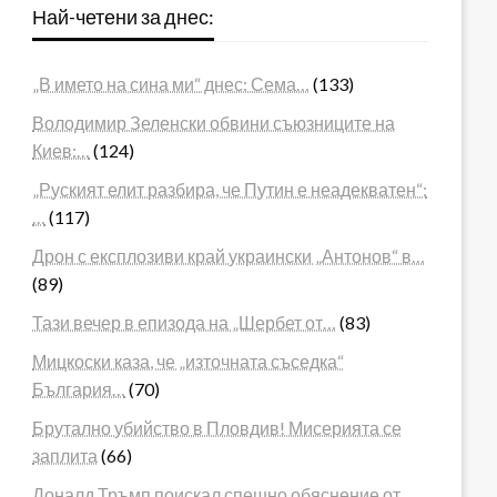
Най-четени за днес:
„В името на сина ми“ днес: Сема…
(133)
Володимир Зеленски обвини съюзниците на
Киев:…
(124)
„Руският елит разбира, че Путин е неадекватен“:
…
(117)
Дрон с експлозиви край украински „Антонов“ в…
(89)
Тази вечер в епизода на „Шербет от…
(83)
Мицкоски каза, че „източната съседка“
България…
(70)
Брутално убийство в Пловдив! Мисерията се
заплита
(66)
Доналд Тръмп поискал спешно обяснение от