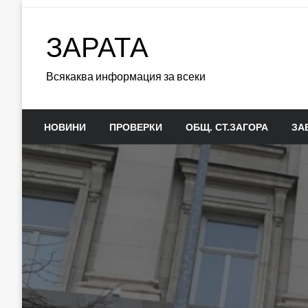
Skip
to
ЗАРАТА
content
Всякаква информация за всеки
НОВИНИ
ПРОВЕРКИ
ОБЩ. СТ.ЗАГОРА
ЗА