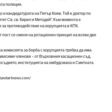
ата полиция.
и кандидатурата на Петър Коев. Той е доктор по
ет Св. св. Кирил и Методий“. Към момента е
 за противодействие на корупцията в КПК.
 пост се сменя на ротационен принцип на всеки две
а комисията за борба с корупцията трябва да има
ависими членове – от Върховния касационен съд,
осъдието, институцията на омбудсмана и Сметната
tandartnews.com/