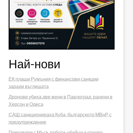
Най-нови
ЕК плаши Румъния с финансови санкции
заради въглищата
Дронове убиха две жени в Павлоград, ранени в
Херсон и Одеса
САЩ санкционираха Куба, българското МВнР с
предупреждение
Преговори с Мъск, роботи-убийци и отново