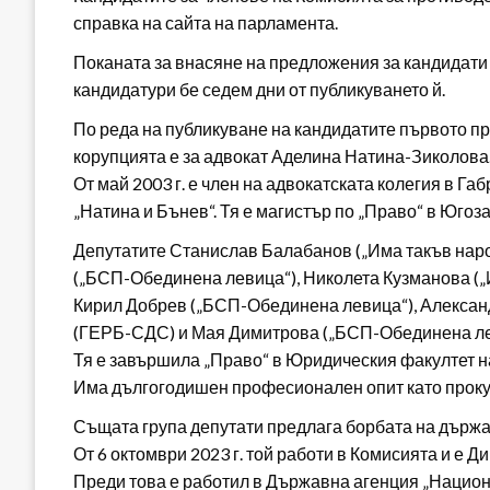
справка на сайта на парламента.
Поканата за внасяне на предложения за кандидати з
кандидатури бе седем дни от публикуването й.
По реда на публикуване на кандидатите първото пр
корупцията е за адвокат Аделина Натина-Зиколова
От май 2003 г. е член на адвокатската колегия в Габ
„Натина и Бънев“. Тя е магистър по „Право“ в Юго
Депутатите Станислав Балабанов („Има такъв нар
(„БСП-Обединена левица“), Николета Кузманова („
Кирил Добрев („БСП-Обединена левица“), Александ
(ГЕРБ-СДС) и Мая Димитрова („БСП-Обединена лев
Тя е завършила „Право“ в Юридическия факултет н
Има дългогодишен професионален опит като прокур
Същата група депутати предлага борбата на държав
От 6 октомври 2023 г. той работи в Комисията и е 
Преди това е работил в Държавна агенция „Национ