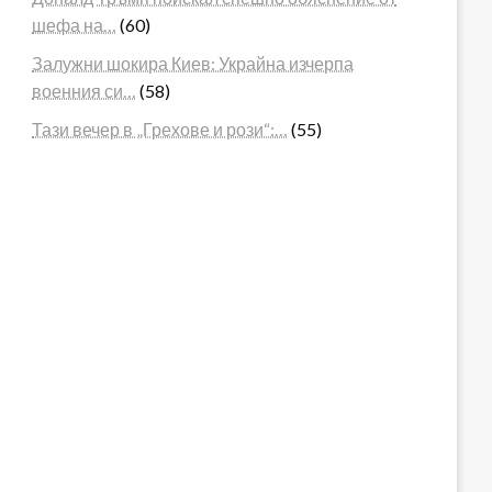
шефа на…
(60)
Залужни шокира Киев: Украйна изчерпа
военния си…
(58)
Тази вечер в „Грехове и рози“:…
(55)