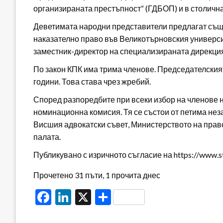
организираната престъпност“ (ГДБОП) и в столичн
Деветимата народни представители предлагат също 
наказателно право във Великотърновския университ
заместник-директор на специализираната дирекция
По закон КПК има трима членове. Председателският
години. Това става чрез жребий.
Според разпоредбите при всеки избор на членове н
номинационна комисия. Тя се състои от петима нез
Висшия адвокатски съвет, Министерството на прав
палата.
Публикувано с изричното съгласие на https://www.s
Прочетено 31 пъти, 1 прочита днес
Facebook
LinkedIn
X
Share