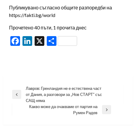
Публикувано съгласно общите разпоредби на
https://fakti.bg/world
Прочетено 40 пъти, 1 прочита днес
Facebook
LinkedIn
X
Share
Навигация
Лавров: Гренландия не е естествена част
от Дания, а разговори за „Нов СТАРТ“ със
Previous
САЩ няма
Post
Какво може да очакваме от партия на
Next
Румен Радев
Post