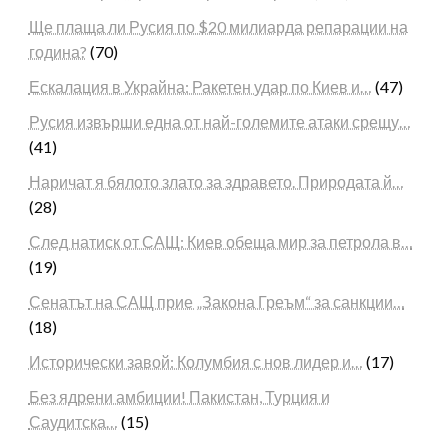
Ще плаща ли Русия по $20 милиарда репарации на
година?
(70)
Ескалация в Украйна: Ракетен удар по Киев и…
(47)
Русия извърши една от най-големите атаки срещу…
(41)
Наричат я бялото злато за здравето. Природата й…
(28)
След натиск от САЩ: Киев обеща мир за петрола в…
(19)
Сенатът на САЩ прие „Закона Греъм“ за санкции…
(18)
Исторически завой: Колумбия с нов лидер и…
(17)
Без ядрени амбиции! Пакистан, Турция и
Саудитска…
(15)