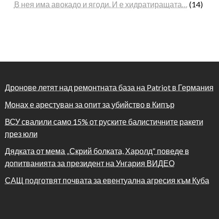
В нея има авокадо и ягоди. И е хидратиращата…
(14)
Дронове летят над ремонтната база на Patriot в Германия
Монах е арестуван за опит за убийство в Кипър
ВСУ свалили само 15% от руските балистичните ракети
през юли
Дядката от мема „Скрий болката, Харолд“ поведе в
допитванията за президент на Унгария ВИДЕО
САЩ подготвят почвата за евентуална агресия към Куба