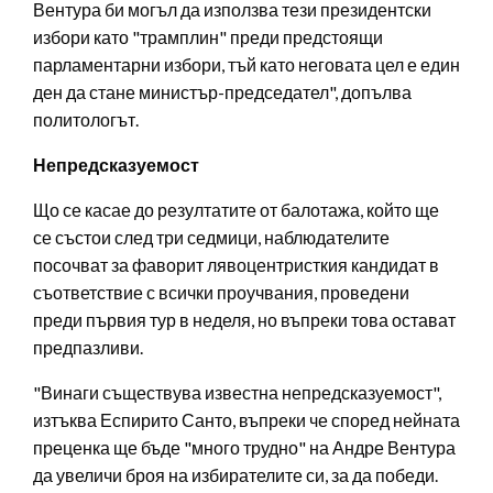
Вентура би могъл да използва тези президентски
избори като "трамплин" преди предстоящи
парламентарни избори, тъй като неговата цел е един
ден да стане министър-председател", допълва
политологът.
Непредсказуемост
Що се касае до резултатите от балотажа, който ще
се състои след три седмици, наблюдателите
посочват за фаворит лявоцентристкия кандидат в
съответствие с всички проучвания, проведени
преди първия тур в неделя, но въпреки това остават
предпазливи.
"Винаги съществува известна непредсказуемост",
изтъква Еспирито Санто, въпреки че според нейната
преценка ще бъде "много трудно" на Андре Вентура
да увеличи броя на избирателите си, за да победи.