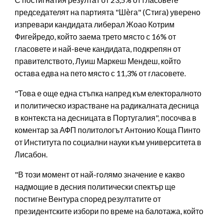
председателят на партията "Шѐга" (Стига) уверено
изпревари кандидата либерал Жоао Котрим
Фигейредо, който заема трето място с 16% от
гласовете и най-вече кандидата, подкрепян от
правителството, Луиш Маркеш Мендеш, който
остава едва на пето място с 11,3% от гласовете.
"Това е още една стъпка напред към електоралното
и политическо израстване на радикалната десница
в контекста на десницата в Португалия", посочва в
коментар за АФП политологът Антонио Коща Пинто
от Института по социални науки към университета в
Лисабон.
"В този момент от най-голямо значение е какво
надмощие в десния политически спектър ще
постигне Вентура според резултатите от
президентските избори по време на балотажа, който