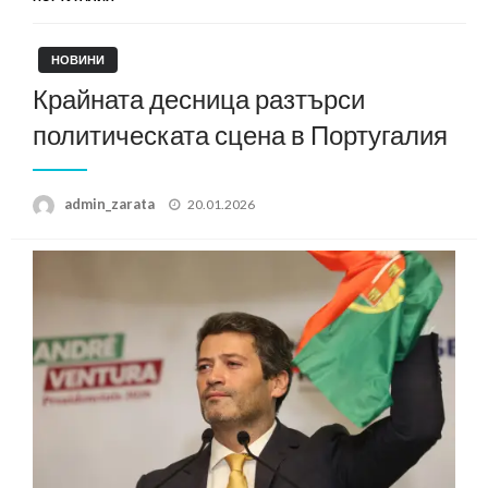
НОВИНИ
Крайната десница разтърси
политическата сцена в Португалия
Posted
admin_zarata
20.01.2026
on