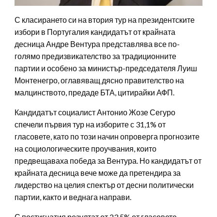
С класирането си на втория тур на президентските
избори в Португалия кандидатът от крайната
десница Андре Вентура представлява все по-
голямо предизвикателство за традиционните
партии и особено за министър-председателя Луиш
Монтенегро, оглавяващ дясно правителство на
малцинството, предаде БТА, цитирайки АФП.
Кандидатът социалист Антонио Жозе Сегуро
спечели първия тур на изборите с 31,1% от
гласовете, като по този начин опроверга прогнозите
на социологическите проучвания, които
предвещаваха победа за Вентура. Но кандидатът от
крайната десница вече може да претендира за
лидерство на целия спектър от десни политически
партии, както и веднага направи.
С постигнатия резултат от 23,5% от гласовете