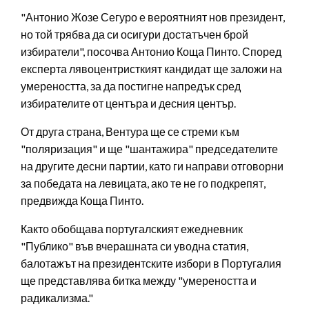
"Антонио Жозе Сегуро е вероятният нов президент,
но той трябва да си осигури достатъчен брой
избиратели", посочва Антонио Коща Пинто. Според
експерта лявоцентристкият кандидат ще заложи на
умереността, за да постигне напредък сред
избирателите от центъра и десния център.
От друга страна, Вентура ще се стреми към
"поляризация" и ще "шантажира" председателите
на другите десни партии, като ги направи отговорни
за победата на левицата, ако те не го подкрепят,
предвижда Коща Пинто.
Както обобщава португалският ежедневник
"Публико" във вчерашната си уводна статия,
балотажът на президентските избори в Португалия
ще представлява битка между "умереността и
радикализма."