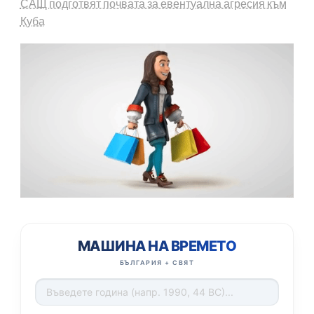
САЩ подготвят почвата за евентуална агресия към
Куба
МАШИНА НА ВРЕМЕТО
БЪЛГАРИЯ + СВЯТ