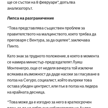
ще се състои на 8 февруари", допълва
анализаторът.
Липса на разграничение
"Това представлява съществен проблем за
правителството на малцинството, което трябва да
преговаря с Вентура, за да оцелее", заключава
Пинто.
Като знак за трудното положение, в което в момента
се намира министър-председателят Луиш
Монтенегро, още от неделя вечерта той изключи
всякаква възможност да даде насоки за гласуване в
полза на Сегуро, социалист, който въпреки това
остава убеден центрист, или пък в полза на лидера
на крайната десница.
"Това може да е изгодно за него в краткосрочен
план, за да не отблъсне избирателите на Андре