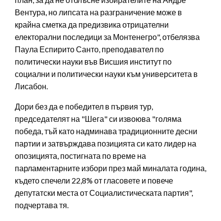
Вентура, но липсата на разграничение може в
крайна сметка да предизвика отрицателни
електорални последици за Монтенегро", отбелязва
Паула Еспирито Санто, преподавател по
политически науки във Висшия институт по
социални и политически науки към университета в
Лисабон.
Дори без да е победител в първия тур,
председателят на "Шега" си извоюва "голяма
победа, тъй като надминава традиционните десни
партии и затвърждава позицията си като лидер на
опозицията, постигната по време на
парламентарните избори през май миналата година,
където спечели 22,8% от гласовете и повече
депутатски места от Социалистическата партия",
подчертава тя.