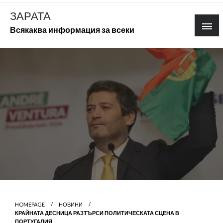
Skip
ЗАРАТА
to
Всякаква информация за всеки
content
HOMEPAGE
НОВИНИ
КРАЙНАТА ДЕСНИЦА РАЗТЪРСИ ПОЛИТИЧЕСКАТА СЦЕНА В
ПОРТУГАЛИЯ