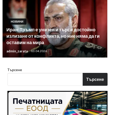
НОВИНИ
Иран: Тръмп е унизен и търси достойно
излизане от конфликта, но ние няма да ги
оставим на мира
admin_zarata
03.04.2026
Търсене
Търсене