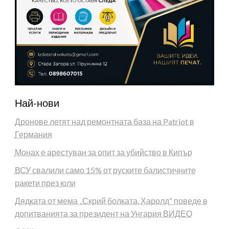
Най-нови
Дронове летят над ремонтната база на Patriot в
Германия
Монах е арестуван за опит за убийство в Кипър
ВСУ свалили само 15% от руските балистичните
ракети през юли
Дядката от мема „Скрий болката, Харолд“ поведе в
допитванията за президент на Унгария ВИДЕО