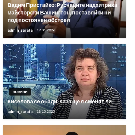
Вадим Пристайко: Руснаците надхитриха
майсторски Вашингтон, поставяйки ни
под постоянен обстрел
admin_zarata
19.01.2026
НОВИНИ
Киселова се обади. Каза ще я сменят ли
admin_zarata
18.10.2025