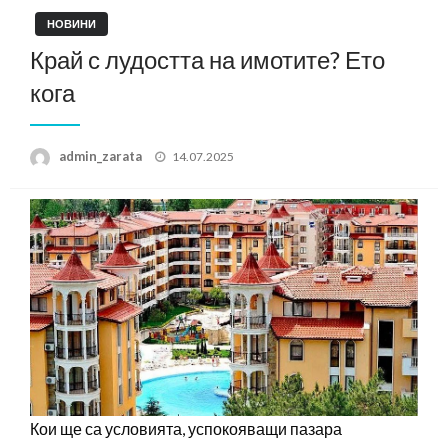
НОВИНИ
Край с лудостта на имотите? Ето
кога
Posted
admin_zarata
14.07.2025
on
Кои ще са условията, успокояващи пазара