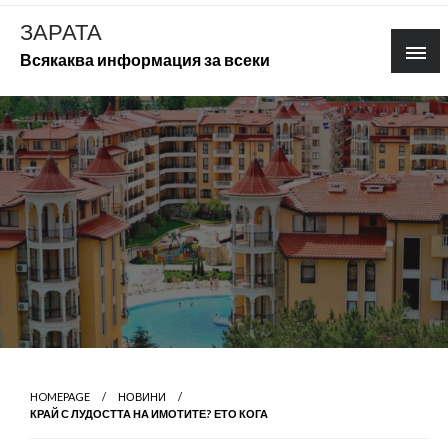
Skip
ЗАРАТА
to
Всякаква информация за всеки
content
HOMEPAGE
НОВИНИ
КРАЙ С ЛУДОСТТА НА ИМОТИТЕ? ЕТО КОГА