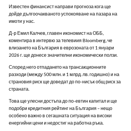
Известен финансист направи прогноза кога ще
дойде дългоочакваното успокояване на пазара на
имоти у нас.
Д-р Емил Калчев, главен икономист на ОББ,
коментира в интервю за телевиия Bloomberg, че
влизането на България в еврозоната от 1 януари
2026 г. ще донесе значителни икономически ползи.
Според него отпадането на трансакционните
разходи (между 500 млн. и 1 млрд. лв. годишно) и на
страновия риск ще доведат до по-нисък общ риск за
страната.
Това ще улесни достъпа до по-евтин капитал и ще
подобри кредитния рейтинг на България – нещо
особено важно в сегашната ситуация на високи
енергийни цени и недостиг на работна ръка.