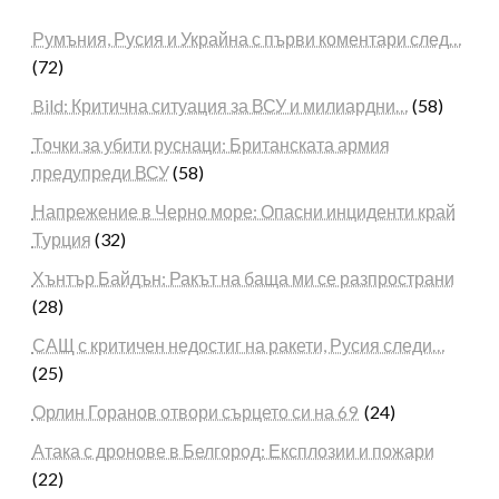
Румъния, Русия и Украйна с първи коментари след…
(72)
Bild: Критична ситуация за ВСУ и милиардни…
(58)
Точки за убити руснаци: Британската армия
предупреди ВСУ
(58)
Напрежение в Черно море: Опасни инциденти край
Турция
(32)
Хънтър Байдън: Ракът на баща ми се разпространи
(28)
САЩ с критичен недостиг на ракети, Русия следи…
(25)
Орлин Горанов отвори сърцето си на 69
(24)
Атака с дронове в Белгород: Експлозии и пожари
(22)