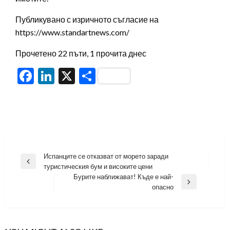
Публикувано с изричното съгласие на
https://www.standartnews.com/
Прочетено 22 пъти, 1 прочита днес
Facebook
LinkedIn
X
Share
Навигация
Испанците се отказват от морето заради
Previous
туристическия бум и високите цени
Post
Бурите наближават! Къде е най-
Next
опасно
Post