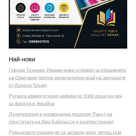
Най-нови
Говори Техеран: Имаме нови условия за отварянето
на Ормузкия проток, включително край на заплахите
от Доналд Тръмп
Руската армия отново набира по 1000 души на ден
за фронта в Украйна
Лъчетерапия и хормонална терапия! Ракът на
простатата на Джо Байдън се е разпространил
Румънските радари не са засекли дрон, летящ към