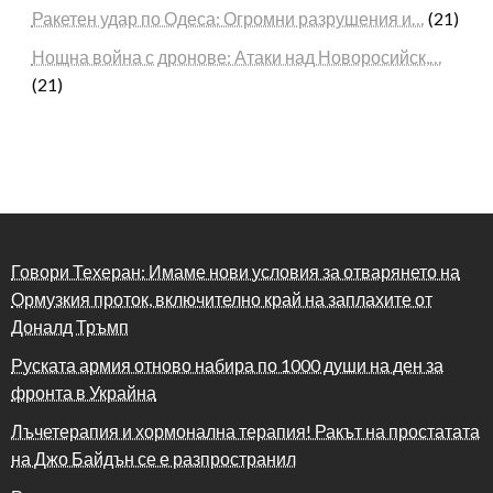
Ракетен удар по Одеса: Огромни разрушения и…
(21)
Нощна война с дронове: Атаки над Новоросийск,…
(21)
Говори Техеран: Имаме нови условия за отварянето на
Ормузкия проток, включително край на заплахите от
Доналд Тръмп
Руската армия отново набира по 1000 души на ден за
фронта в Украйна
Лъчетерапия и хормонална терапия! Ракът на простатата
на Джо Байдън се е разпространил