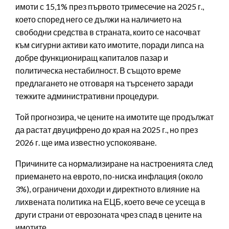
имоти с 15,1% през първото тримесечие на 2025 г.,
което според него се дължи на наличието на
свободни средства в страната, които се насочват
към сигурни активи като имотите, поради липса на
добре функциониращ капиталов пазар и
политическа нестабилност. В същото време
предлагането не отговаря на търсенето заради
тежките административни процедури.
Той прогнозира, че цените на имотите ще продължат
да растат двуцифрено до края на 2025 г., но през
2026 г. ще има известно успокояване.
Причините са нормализиране на настроенията след
приемането на еврото, по-ниска инфлация (около
3%), ограничени доходи и директното влияние на
лихвената политика на ЕЦБ, което вече се усеща в
други страни от еврозоната чрез спад в цените на
имотите.