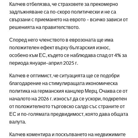
Калчев отбелязва, че страховете за прекомерно
задлъжняване са по-скоро политически и не са
свързани с приемането на еврото – всичко зависи от
решенията на правителството.
Според него членството в еврозоната ще има
положителен ефект върху българския износ,
особено към ЕС, където се наблюдава спад от 4% за
периода януари–април 2025 г.
Калчев е оптимист, че ситуацията ще се подобри
благодарение на стимулиращата икономическа
политика на германския канцлер Мерц. Очаква се от
началото на 2026 г. износът да се ускори, подкрепен
от положителното търговско салдо със страните от
ЕС и по-голямата предвидимост, която дава общата
валута.
Калчев коментира и поскъпването на недвижимите