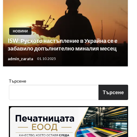
НОВИНИ
ISW: Руското настъпление в Украйна се е
забавило допълнително миналия месец
admin_zarata
01.10.2025
Търсене
Търсене