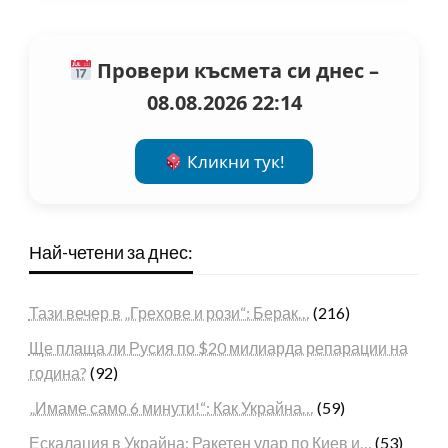
Провери късмета си днес –
08.08.2026 22:14
Кликни тук!
Най-четени за днес:
Тази вечер в „Грехове и рози“: Берак…
(216)
Ще плаща ли Русия по $20 милиарда репарации на
година?
(92)
„Имаме само 6 минути!“: Как Украйна…
(59)
Ескалация в Украйна: Ракетен удар по Киев и…
(53)