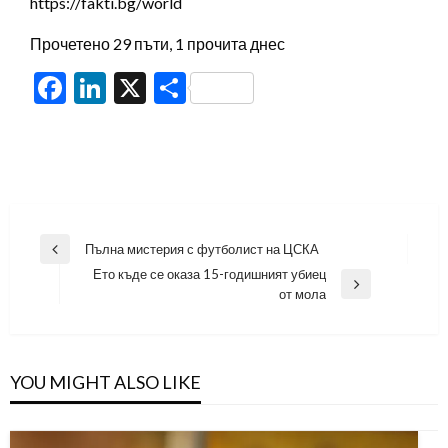
https://fakti.bg/world
Прочетено 29 пъти, 1 прочита днес
Facebook
LinkedIn
X
Share
Навигация
Пълна мистерия с футболист на ЦСКА
Previous
Ето къде се оказа 15-годишният убиец
Post
Next
от мола
Post
YOU MIGHT ALSO LIKE