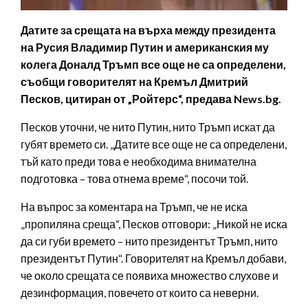
Датите за срещата на върха между президента
на Русия Владимир Путин и американския му
колега Доналд Тръмп все още не са определени,
съобщи говорителят на Кремъл Дмитрий
Песков, цитиран от „Ройтерс“, предава News.bg.
Песков уточни, че нито Путин, нито Тръмп искат да
губят времето си. „Датите все още не са определени,
тъй като преди това е необходима внимателна
подготовка – това отнема време“, посочи той.
На въпрос за коментара на Тръмп, че не иска
„пропиляна среща“, Песков отговори: „Никой не иска
да си губи времето – нито президентът Тръмп, нито
президентът Путин“. Говорителят на Кремъл добави,
че около срещата се появиха множество слухове и
дезинформация, повечето от които са неверни.