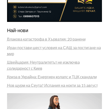
Най-нови
Влакова катастрофа в Хърватия: 20 ранени
Иран постави шест условия на САЩ за постигане на
мир
Швейцария: Неутралитетът не изключва
солидарност с Киев
Криза в Украйна: Енергиен колапс и ТЦК скандали
Нов щурм на Сеута? Испания на нокти за 15 август