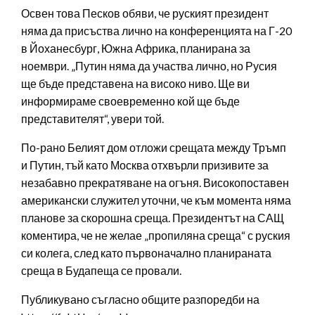
Освен това Песков обяви, че руският президент
няма да присъства лично на конференцията на Г-20
в Йоханесбург, Южна Африка, планирана за
ноември. „Путин няма да участва лично, но Русия
ще бъде представена на високо ниво. Ще ви
информираме своевременно кой ще бъде
представителят“, увери той.
По-рано Белият дом отложи срещата между Тръмп
и Путин, тъй като Москва отхвърли призивите за
незабавно прекратяване на огъня. Високопоставен
американски служител уточни, че към момента няма
планове за скорошна среща. Президентът на САЩ
коментира, че не желае „пропиляна среща“ с руския
си колега, след като първоначално планираната
среща в Будапеща се провали.
Публикувано съгласно общите разпоредби на