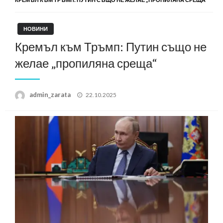
НОВИНИ
Кремъл към Тръмп: Путин също не
желае „пропиляна среща“
Posted
admin_zarata
22.10.2025
on