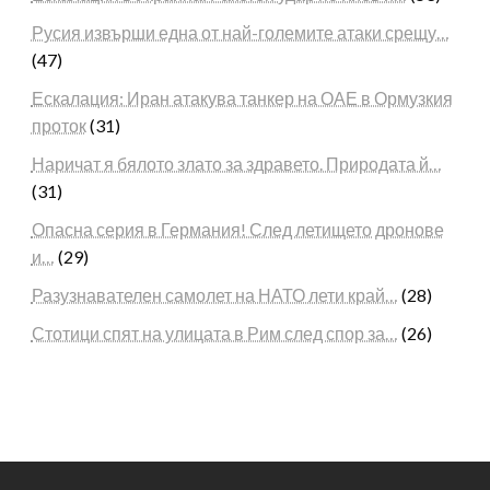
Русия извърши една от най-големите атаки срещу…
(47)
Ескалация: Иран атакува танкер на ОАЕ в Ормузкия
проток
(31)
Наричат я бялото злато за здравето. Природата й…
(31)
Опасна серия в Германия! След летището дронове
и…
(29)
Разузнавателен самолет на НАТО лети край…
(28)
Стотици спят на улицата в Рим след спор за…
(26)