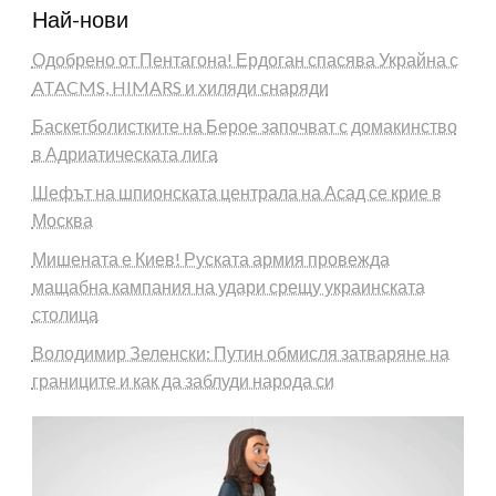
Най-нови
Одобрено от Пентагона! Ердоган спасява Украйна с
ATACMS, HIMARS и хиляди снаряди
Баскетболистките на Берое започват с домакинство
в Адриатическата лига
Шефът на шпионската централа на Асад се крие в
Москва
Мишената е Киев! Руската армия провежда
мащабна кампания на удари срещу украинската
столица
Володимир Зеленски: Путин обмисля затваряне на
границите и как да заблуди народа си