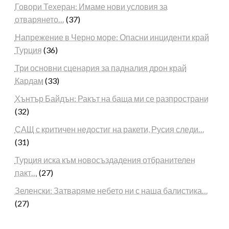
Говори Техеран: Имаме нови условия за
отварянето…
(37)
Напрежение в Черно море: Опасни инциденти край
Турция
(36)
Три основни сценария за падналия дрон край
Кардам
(33)
Хънтър Байдън: Ракът на баща ми се разпространи
(32)
САЩ с критичен недостиг на ракети, Русия следи…
(31)
Турция иска към новосъздадения отбранителен
пакт…
(27)
Зеленски: Затваряме небето ни с наша балистика…
(27)