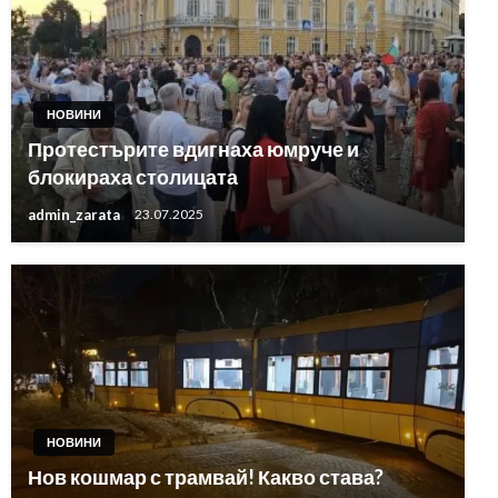
НОВИНИ
Протестърите вдигнаха юмруче и
блокираха столицата
admin_zarata
23.07.2025
НОВИНИ
Нов кошмар с трамвай! Какво става?