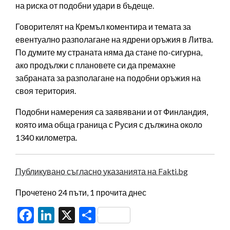
на риска от подобни удари в бъдеще.
Говорителят на Кремъл коментира и темата за
евентуално разполагане на ядрени оръжия в Литва.
По думите му страната няма да стане по-сигурна,
ако продължи с плановете си да премахне
забраната за разполагане на подобни оръжия на
своя територия.
Подобни намерения са заявявани и от Финландия,
която има обща граница с Русия с дължина около
1340 километра.
Публикувано съгласно указанията на Fakti.bg
Прочетено 24 пъти, 1 прочита днес
Facebook
LinkedIn
X
Share