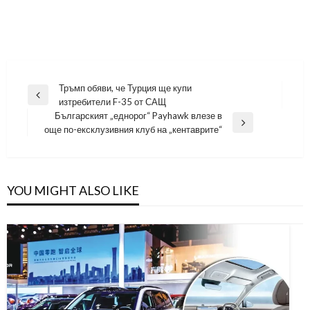
Навигация
Тръмп обяви, че Турция ще купи
Previous
изтребители F-35 от САЩ
Post
Българският „еднорог“ Payhawk влезе в
Next
още по-ексклузивния клуб на „кентаврите“
Post
YOU MIGHT ALSO LIKE