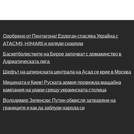
Одобрено от Пентагона! Ердоган спасява Украйна с
ATACMS, HIMARS и хиляди снаряди
Баскетболистките на Берое започват с домакинство в
Адриатическата лига
Шефът на шпионската централа на Асад се крие в Москва
Мишената е Киев! Руската армия провежда мащабна
кампания на удари срещу украинската столица
Володимир Зеленски: Путин обмисля затваряне на
границите и как да заблуди народа си