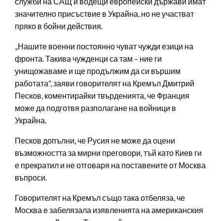
служби на САЩ и водещи европейски държави имат
значително присъствие в Украйна, но не участват
пряко в бойни действия.
„Нашите военни постоянно чуват чужди езици на
фронта. Такива чужденци са там – ние ги
унищожаваме и ще продължим да си вършим
работата“, заяви говорителят на Кремъл Дмитрий
Песков, коментирайки твърденията, че Франция
може да подготвя разполагане на войници в
Украйна.
Песков допълни, че Русия не може да оцени
възможността за мирни преговори, тъй като Киев ги
е прекратил и не отговаря на поставените от Москва
въпроси.
Говорителят на Кремъл също така отбеляза, че
Москва е забелязала изявленията на американския