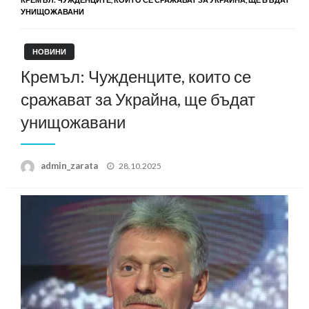
УНИЩОЖАВАНИ
НОВИНИ
Кремъл: Чужденците, които се
сражават за Украйна, ще бъдат
унищожавани
Posted
admin_zarata
28.10.2025
on