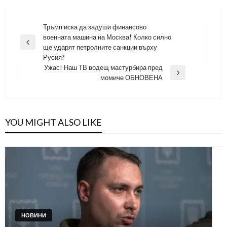
Навигация
Тръмп иска да задуши финансово
военната машина на Москва! Колко силно
Previous
ще ударят петролните санкции върху
Post
Русия?
Ужас! Наш ТВ водещ мастурбира пред
Next
момиче ОБНОВЕНА
Post
YOU MIGHT ALSO LIKE
НОВИНИ