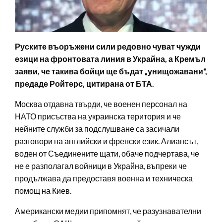
Руските въоръжени сили редовно чуват чужди
езици на фронтовата линия в Украйна, а Кремъл
заяви, че такива бойци ще бъдат „унищожавани“,
предаде Ройтерс, цитирана от БТА.
Москва отдавна твърди, че военен персонал на
НАТО присъства на украинска територия и че
нейните служби за подслушване са засичали
разговори на английски и френски език. Алиансът,
воден от Съединените щати, обаче подчертава, че
не е разполагал войници в Украйна, въпреки че
продължава да предоставя военна и техническа
помощ на Киев.
Американски медии припомнят, че разузнавателни