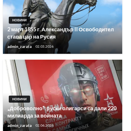
НОВИНИ
2 март 1855 г. Александър II Освободител
става цар на Русия
admin_zarata
02.03.2026
НОВИНИ
„Доброволно“: руски олигарси са дали 220
милиарда за войната
admin_zarata
02.06.2026