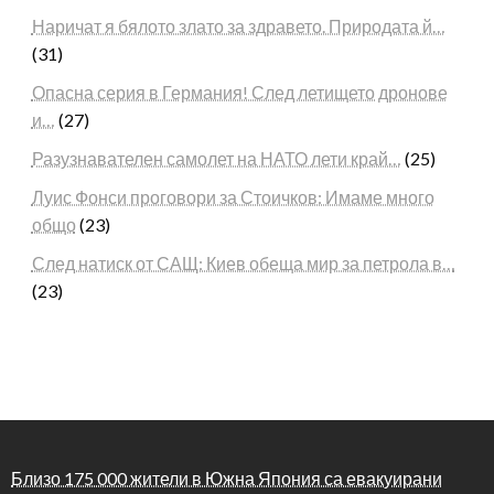
Наричат я бялото злато за здравето. Природата й…
(31)
Опасна серия в Германия! След летището дронове
и…
(27)
Разузнавателен самолет на НАТО лети край…
(25)
Луис Фонси проговори за Стоичков: Имаме много
общо
(23)
След натиск от САЩ: Киев обеща мир за петрола в…
(23)
Близо 175 000 жители в Южна Япония са евакуирани