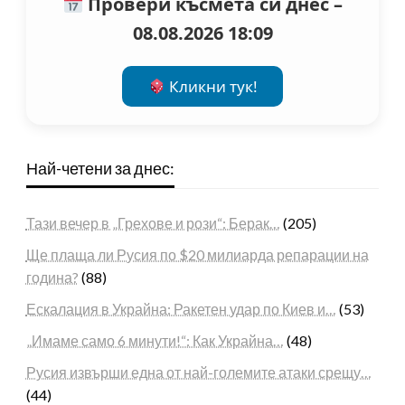
Провери късмета си днес –
08.08.2026 18:09
Кликни тук!
Най-четени за днес:
Тази вечер в „Грехове и рози“: Берак…
(205)
Ще плаща ли Русия по $20 милиарда репарации на
година?
(88)
Ескалация в Украйна: Ракетен удар по Киев и…
(53)
„Имаме само 6 минути!“: Как Украйна…
(48)
Русия извърши една от най-големите атаки срещу…
(44)