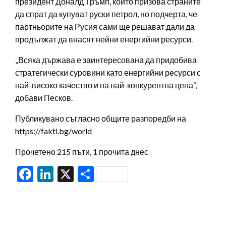
президент Доналд Тръмп, който призова страните
да спрат да купуват руски петрол, но подчерта, че
партньорите на Русия сами ще решават дали да
продължат да внасят нейни енергийни ресурси.
„Всяка държава е заинтересована да придобива
стратегически суровини като енергийни ресурси с
най-високо качество и на най-конкурентна цена“,
добави Песков.
Публикувано съгласно общите разпоредби на
https://fakti.bg/world
Прочетено 215 пъти, 1 прочита днес
Facebook
LinkedIn
X
Share