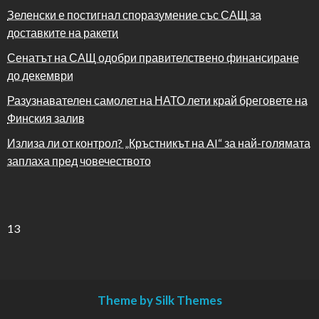
Зеленски е постигнал споразумение със САЩ за
доставките на ракети
Сенатът на САЩ одобри правителствено финансиране
до декември
Разузнавателен самолет на НАТО лети край бреговете на
Финския залив
Излиза ли от контрол? „Кръстникът на AI“ за най-голямата
заплаха пред човечеството
13
Theme by Silk Themes