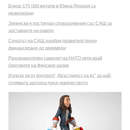
Близо 175 000 жители в Южна Япония са
евакуирани
Зеленски е постигнал споразумение със САЩ за
доставките на ракети
Сенатът на САЩ одобри правителствено
финансиране до декември
Разузнавателен самолет на НАТО лети край
бреговете на Финския залив
Излиза ли от контрол? „Кръстникът на AI“ за най-
голямата заплаха пред човечеството