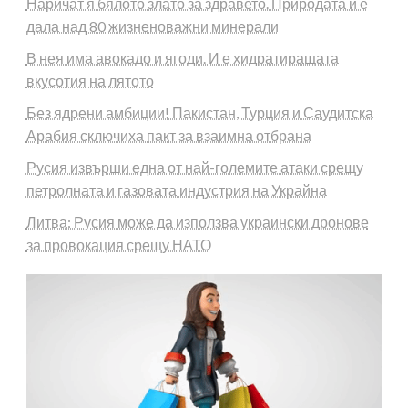
Наричат я бялото злато за здравето. Природата й е
дала над 80 жизненоважни минерали
В нея има авокадо и ягоди. И е хидратиращата
вкусотия на лятото
Без ядрени амбиции! Пакистан, Турция и Саудитска
Арабия сключиха пакт за взаимна отбрана
Русия извърши една от най-големите атаки срещу
петролната и газовата индустрия на Украйна
Литва: Русия може да използва украински дронове
за провокация срещу НАТО