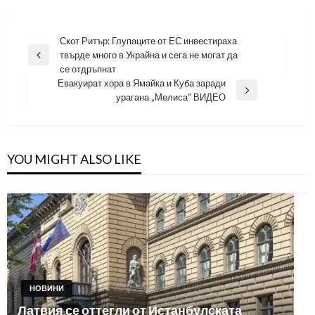
Навигация
Скот Ритър: Глупаците от ЕС инвестираха
твърде много в Украйна и сега не могат да
Previous
се отдръпнат
Post
Евакуират хора в Ямайка и Куба заради
Next
урагана „Мелиса“ ВИДЕО
Post
YOU MIGHT ALSO LIKE
НОВИНИ
Латвия се оттегли от Истанбулската