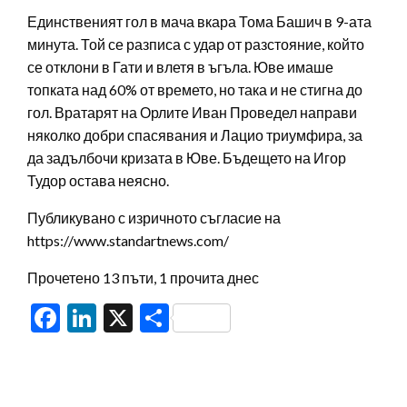
Единственият гол в мача вкара Тома Башич в 9-ата
минута. Той се разписа с удар от разстояние, който
се отклони в Гати и влетя в ъгъла. Юве имаше
топката над 60% от времето, но така и не стигна до
гол. Вратарят на Орлите Иван Проведел направи
няколко добри спасявания и Лацио триумфира, за
да задълбочи кризата в Юве. Бъдещето на Игор
Тудор остава неясно.
Публикувано с изричното съгласие на
https://www.standartnews.com/
Прочетено 13 пъти, 1 прочита днес
Facebook
LinkedIn
X
Share