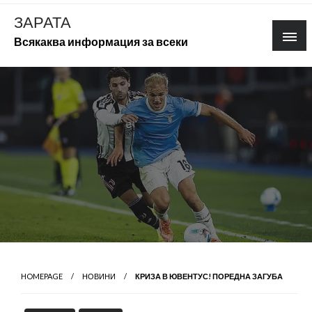
Skip
ЗАРАТА
to
Всякаква информация за всеки
content
HOMEPAGE
НОВИНИ
КРИЗА В ЮВЕНТУС! ПОРЕДНА ЗАГУБА