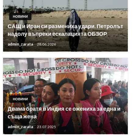
НОВИНИ
САЩ и Иран си размениха удари. Петролът
надолу въпреки ескалацията ОБЗОР
admin_zarata
28.06.2026
НОВИНИ
Двама братя в Индия се ожениха за една и
съща жена
admin_zarata
23.07.2025