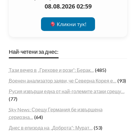
08.08.2026 02:59
Кликни тук!
Най-четени за днес:
Тази вечер в „Грехове и рози“: Берак…
(485)
Военен анализатор заяви, че Северна Корея е…
(93)
Русия извърши една от най-големите атаки срещу…
(77)
Sky News: Срещу Германия бе извършена
сериозна…
(64)
Днес в епизода на „Доброта“: Мурат…
(53)