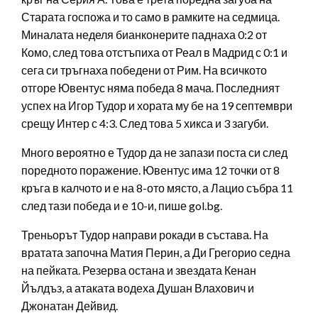
Старата госпожа и то само в рамките на седмица.
Миналата неделя бианконерите паднаха 0:2 от
Комо, след това отстъпиха от Реал в Мадрид с 0:1 и
сега си тръгнаха победени от Рим. На всичкото
отгоре Ювентус няма победа 8 мача. Последният
успех на Игор Тудор и хората му бе на 19 септември
срещу Интер с 4:3. След това 5 хикса и 3 загуби.
Много вероятно е Тудор да не запази поста си след
поредното поражение. Ювентус има 12 точки от 8
кръга в калчото и е на 8-ото място, а Лацио събра 11
след тази победа и е 10-и, пише gol.bg.
Треньорът Тудор направи рокади в състава. На
вратата започна Матия Перин, а Ди Грегорио седна
на пейката. Резерва остана и звездата Кенан
Йълдъз, а атаката водеха Душан Влахович и
Джонатан Дейвид.