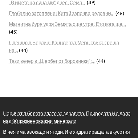
„В името на сина ми“ днес: Сема…
(49)
Глобално затопляне! Китай започва редовни…
(48)
Магнитна буря удря Земята още утре! Ето кога ще…
(45)
Спешно в Берлин! Канцлерът Мерц свика среща
на…
(44)
Тази вечер в „Шербет от боровинки“:…
(44)
Наричат я бялото злато за здравето. Природата й е дала
над 80 жизненоважни минерали
В нея има авокадо и ягоди. И е хидратиращата вкусотия