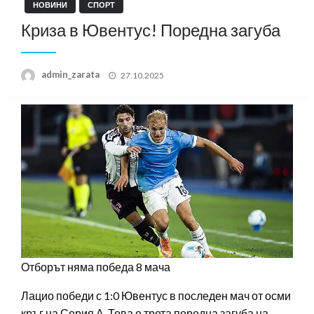
НОВИНИ
СПОРТ
Криза в Ювентус! Поредна загуба
Posted
admin_zarata
27.10.2025
on
Отборът няма победа 8 мача
Лацио победи с 1:0 Ювентус в последен мач от осми
кръг на Серия А. Това е трета поредна загуба на