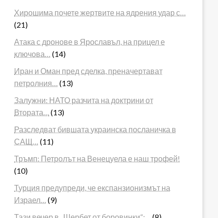
Хирошима почете жертвите на ядрения удар с…
(21)
Атака с дронове в Ярославъл, на прицел е
ключова…
(14)
Иран и Оман пред сделка, преначертават
петролния…
(13)
Залужни: НАТО разчита на доктрини от
Втората…
(13)
Разследват бившата украинска посланичка в
САЩ…
(11)
Тръмп: Петролът на Венецуела е наш трофей!
(10)
Турция предупреди, че експанзионизмът на
Израел…
(9)
Тази вечер в „Шербет от боровинки“:…
(8)