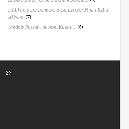
САЩ пред геополитически трусове: Иран, Куба
и Русия
(7)
Made in Russia! Фaлиpa „Kвaнт“…
(6)
29