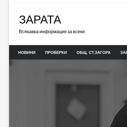
Skip
to
ЗАРАТА
content
Всякаква информация за всеки
НОВИНИ
ПРОВЕРКИ
ОБЩ. СТ.ЗАГОРА
ЗА