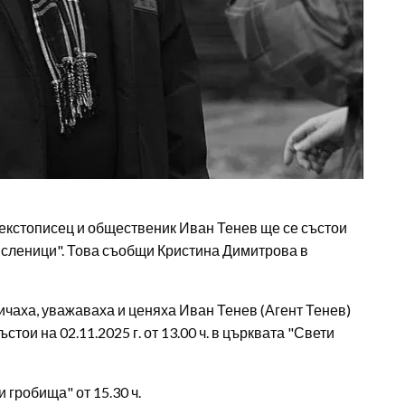
текстописец и общественик Иван Тенев ще се състои
численици". Това съобщи Кристина Димитрова в
ичаха, уважаваха и ценяха Иван Тенев (Агент Тенев)
стои на 02.11.2025 г. от 13.00 ч. в църквата "Свети
гробища" от 15.30 ч.