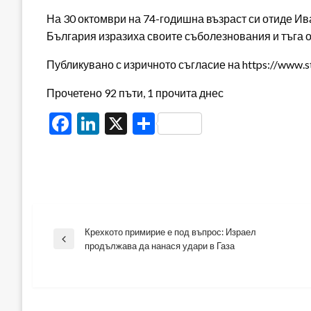
На 30 октомври на 74-годишна възраст си отиде Ив
България изразиха своите съболезнования и тъга о
Публикувано с изричното съгласие на https://www.s
Прочетено 92 пъти, 1 прочита днес
Facebook
LinkedIn
X
Share
Крехкото примирие е под въпрос: Израел
Навигация
Previous
продължава да нанася удари в Газа
Post