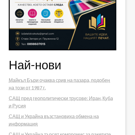
Най-нови
Майкъл Бъри очаква срив на пазара, подобен
на този от 1987 г.
САЩ пред геополитически трусове: Иран, Куба
и Русия
САЩ и Украйна възстановиха обмена на
информация
САЩ и Украйна търсят компромис за ракетите