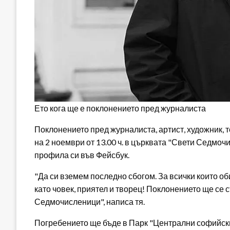
Ето кога ще е поклонението пред журналиста
Поклонението пред журналиста, артист, художник, 
на 2 ноември от 13.00 ч. в църквата "Свети Седмо
профила си във Фейсбук.
"Да си вземем последно сбогом. За всички които об
като човек, приятел и творец! Поклонението ще се съ
Седмочисленици", написа тя.
Погребението ще бъде в Парк "Централни софийски 