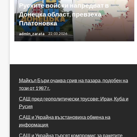
Руските войски напредват в
Донецка област, превзеха
Платоновка
admin_zarata
22.03.2026
Майкъл Бъри очаква срив на пазара, подобен на
този от 1987 г.
САЩ пред геополитически трусове: Иран, Куба и
Русия
САЩ и Украйна възстановиха обмена на
информация
САЩ и Украйна търсят компромис за ракетите