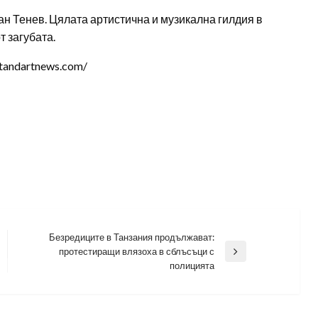
ан Тенев. Цялата артистична и музикална гилдия в
т загубата.
tandartnews.com/
Безредиците в Танзания продължават:
протестиращи влязоха в сблъсъци с
Next
полицията
Post