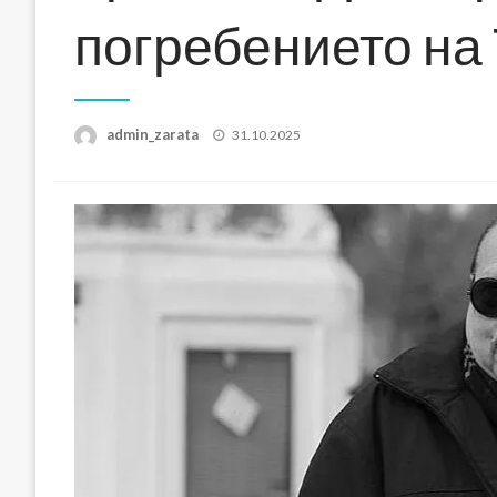
погребението на
Posted
admin_zarata
31.10.2025
on