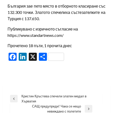
България зае пето място в отборното класиране със
132.300 точки. Златото спечелиха състезателките на
Турция с 137.650.
Публикувано с изричното съгласие на
https://www.standartnews.com/
Прочетено 18 пъти, 1 прочита днес
Facebook
LinkedIn
X
Share
Навигация
Кристин Кръстева спечели златен медал в
Previous
Хърватия
Post
САЩ предупреди! Чака се нещо
Next
невиждано с полетите