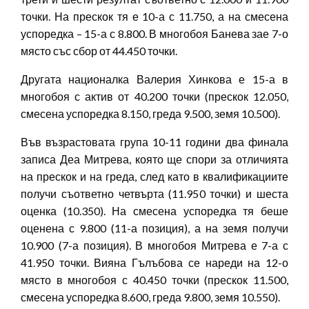
точки. На прескок тя е 10-а с 11.750, а на смесена
успоредка – 15-а с 8.800. В многобоя Банева зае 7-о
място със сбор от 44.450 точки.
Другата националка Валерия Хинкова е 15-а в
многобоя с актив от 40.200 точки (прескок 12.050,
смесена успоредка 8.150, греда 9.500, земя 10.500).
Във възрастовата група 10-11 години два финала
записа Деа Митрева, която ще спори за отличията
на прескок и на греда, след като в квалификациите
получи съответно четвърта (11.950 точки) и шеста
оценка (10.350). На смесена успоредка тя беше
оценена с 9.800 (11-а позиция), а на земя получи
10.900 (7-а позиция). В многобоя Митрева е 7-а с
41.950 точки. Вияна Гълъбова се нареди на 12-о
място в многобоя с 40.450 точки (прескок 11.500,
смесена успоредка 8.600, греда 9.800, земя 10.550).