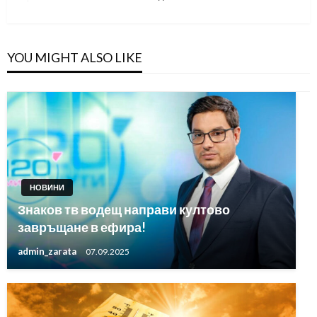
Post
YOU MIGHT ALSO LIKE
НОВИНИ
Знаков тв водещ направи култово
завръщане в ефира!
admin_zarata
07.09.2025