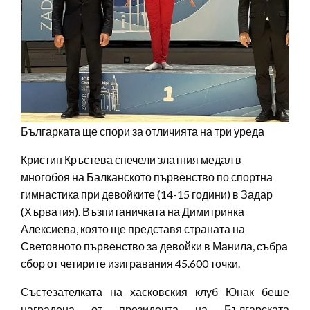
Българката ще спори за отличията на три уреда
Кристин Кръстева спечели златния медал в
многобоя на Балканското първенство по спортна
гимнастика при девойките (14-15 години) в Задар
(Хърватия). Възпитаничката на Димитринка
Алексиева, която ще представя страната на
Световното първенство за девойки в Манила, събра
сбор от четирите изигравания 45.600 точки.
Състезателката на хасковския клуб Юнак беше
наградена от президента на Българската