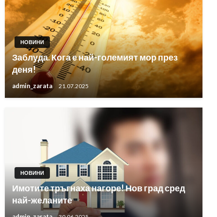
НОВИНИ
Заблуда. Кога е най-големият мор през
деня!
admin_zarata
21.07.2025
НОВИНИ
Имотите тръгнаха нагоре! Нов град сред
най-желаните
admin_zarata
30.06.2025