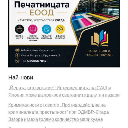
Най-нови
„Йената като оръжие“: Интервенцията на САЩ и
Япония може да прекрои световните валутни пазари
Криминалисти от сектор „Противодействие на
криминалната престъпност“ при ОДМВР-Стара
Загора иззеха голямо количество марихуана