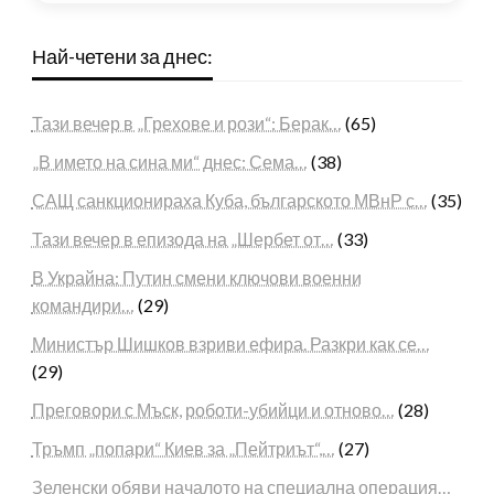
Най-четени за днес:
Тази вечер в „Грехове и рози“: Берак…
(65)
„В името на сина ми“ днес: Сема…
(38)
САЩ санкционираха Куба, българското МВнР с…
(35)
Тази вечер в епизода на „Шербет от…
(33)
В Украйна: Путин смени ключови военни
командири…
(29)
Министър Шишков взриви ефира. Разкри как се…
(29)
Преговори с Мъск, роботи-убийци и отново…
(28)
Тръмп „попари“ Киев за „Пейтриът“,…
(27)
Зеленски обяви началото на специална операция…