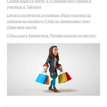
Седем души са убити, а 15 ранени при стрелба в
училище в Тайланд
Цената на петрола се повиши, Иран планира да
забрани на кораби от САЩ да преминават през
Ормузкия проток
Сблъсъци в Аржентина: Петима ранени на протест