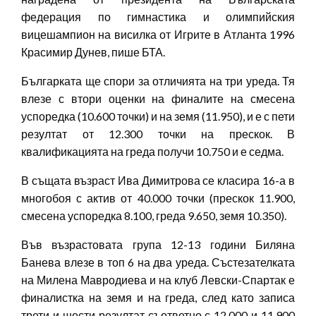
федерация по гимнастика и олимпийския
вицешампион на висилка от Игрите в Атланта 1996
Красимир Дунев, пише БТА.
Българката ще спори за отличията на три уреда. Тя
влезе с втори оценки на финалите на смесена
успоредка (10.600 точки) и на земя (11.950), и е с пети
резултат от 12.300 точки на прескок. В
квалификацията на греда получи 10.750 и е седма.
В същата възраст Ива Димитрова се класира 16-а в
многобоя с актив от 40.000 точки (прескок 11.900,
смесена успоредка 8.100, греда 9.650, земя 10.350).
Във възрастовата група 12-13 години Биляна
Банева влезе в топ 6 на два уреда. Състезателката
на Милена Мавродиева и на клуб Левски-Спартак е
финалистка на земя и на греда, след като записа
трети и шести резултат съответно с 12.000 и 11.900