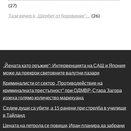
(27)
Тази вечер в „Шербет от боровинки“:…
(26)
„Йената като оръжие“: Интервенцията на САЩ и Япония
може да прекрои световните валутни пазари
Криминалисти от сектор „Противодействие на
криминалната престъпност“ при ОДМВР-Стара Загора
иззеха голямо количество марихуана
Седем души са убити, а 15 ранени при стрелба в училище
в Тайланд
Цената на петрола се повиши, Иран планира да забрани