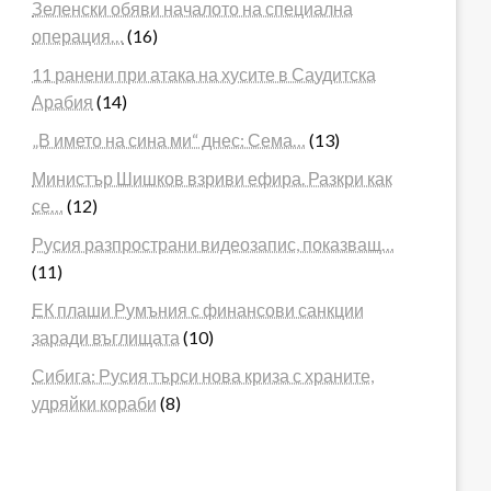
Зеленски обяви началото на специална
операция…
(16)
11 ранени при атака на хусите в Саудитска
Арабия
(14)
„В името на сина ми“ днес: Сема…
(13)
Министър Шишков взриви ефира. Разкри как
се…
(12)
Русия разпространи видеозапис, показващ…
(11)
ЕК плаши Румъния с финансови санкции
заради въглищата
(10)
Сибига: Русия търси нова криза с храните,
удряйки кораби
(8)