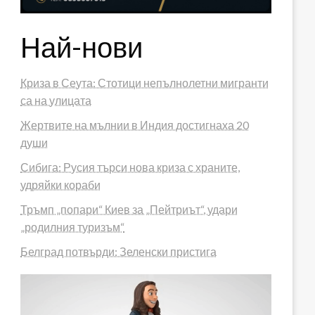
Най-нови
Криза в Сеута: Стотици непълнолетни мигранти
са на улицата
Жертвите на мълнии в Индия достигнаха 20
души
Сибига: Русия търси нова криза с храните,
удряйки кораби
Тръмп „попари“ Киев за „Пейтриът“, удари
„родилния туризъм“
Белград потвърди: Зеленски пристига