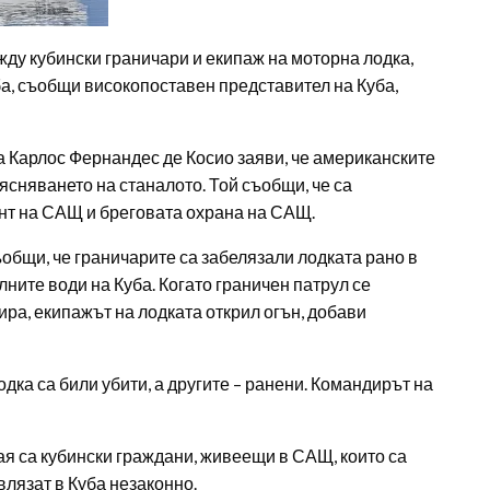
ду кубински граничари и екипаж на моторна лодка,
а, съобщи високопоставен представител на Куба,
 Карлос Фернандес де Косио заяви, че американските
ясняването на станалото. Той съобщи, че са
т на САЩ и бреговата охрана на САЩ.
общи, че граничарите са забелязали лодката рано в
ните води на Куба. Когато граничен патрул се
ира, екипажът на лодката открил огън, добави
дка са били убити, а другите – ранени. Командирът на
ая са кубински граждани, живеещи в САЩ, които са
влязат в Куба незаконно.