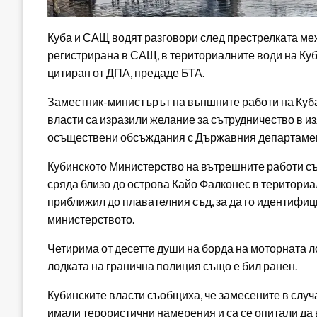
Куба и САЩ водят разговори след престрелката меж
регистрирана в САЩ, в териториалните води на Куб
цитиран от ДПА, предаде БТА.
Заместник-министърът на външните работи на Куба
власти са изразили желание за сътрудничество в из
осъществени обсъждания с Държавния департамен
Кубинското Министерство на вътрешните работи съ
сряда близо до острова Кайо Фалконес в териториал
приближил до плавателния съд, за да го идентифиц
министерството.
Четирима от десетте души на борда на моторната ло
лодката на гранична полиция също е бил ранен.
Кубинските власти съобщиха, че замесените в случ
имали терористични намерения и са се опитали да 