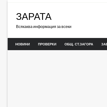
Skip
to
ЗАРАТА
content
Всякаква информация за всеки
НОВИНИ
ПРОВЕРКИ
ОБЩ. СТ.ЗАГОРА
ЗА