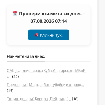
Провери късмета си днес –
07.08.2026 07:14
Кликни тук!
Най-четени за днес:
САЩ санкционираха Куба, българското МВнР
с…
(22)
Преговори с Мъск, роботи-убийци и отново…
(19)
Тръмп „попари“ Киев за „Пейтриът“,…
(18)