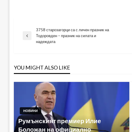
3758 старозагорци са с личен празник на
Навигация
Тодоровден – празник на силата и
Previous
надеждата
Post
YOU MIGHT ALSO LIKE
НОВИНИ
Румънският премиер Илие
Боложан на официално