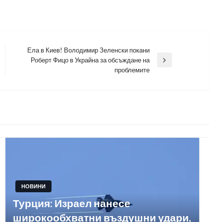
Ела в Киев! Володимир Зеленски покани
Роберт Фицо в Украйна за обсъждане на
Next
проблемите
Post
НОВИНИ
Турция: Израел нанесе
широкообхватни въздушни удари,