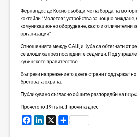
Фернандес де Косио съобщи, че на борда на моторн
коктейли “Молотов“, устройства за нощно виждане,
комуникационно оборудване, както и отличителни 
организации“.
Отношенията между САЩ и Куба са обтегнати от рев
се влошиха през последните седмици. Под управл
кубинското правителство.
Въпреки напрежението двете страни поддържат но
бреговата охрана.
Публикувано съгласно общите разпоредби на https:/
Прочетено 19 пъти, 1 прочита днес
Facebook
LinkedIn
X
Share