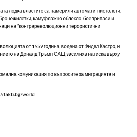
ата лодка властите са намерили автомати, пистолети,
 бронежилетки, камуфлажно облекло, боеприпаси и
знаци на “контрареволюционни терористични
олюцията от 1959 година, водена от Фидел Кастро, и
ението на Доналд Тръмп САЩ засилиха натиска върху
рмална комуникация по въпросите за миграцията и
/fakti.bg/world