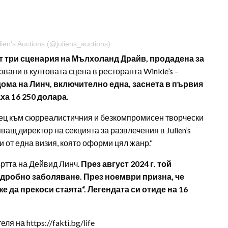
en's Auctions (@juliens_auctions)
т три сценария на Мълхоланд Драйв, продадена за
лзвани в култовата сцена в ресторанта Winkie’s –
дома на Линч, включително една, заснета в първия
ха 16 250 долара.
орец към сюрреалистичния и безкомпромисен творчески
ващ директор на секцията за развлечения в Julien’s
ти от една визия, която оформи цял жанр.“
ъртта на Дейвид Линч.
През август 2024 г. той
дробно заболяване. През ноември призна, че
е да прекоси стаята“. Легендата си отиде на 16
 на https://fakti.bg/life