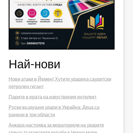
Най-нови
Нови атаки в Йемен! Хутите удариха саудитски
петролен гигант
Парите в ерата на изкуствения интелект
Руски въздушни удари в Украйна: Деца са
ранени в три области
Анкара настоява за мораториум на ударите
срещу търговските кораби в Черно море