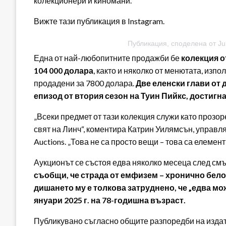
колекционери и киномани.
Вижте тази публикация в Instagram.
Публикация, споделена от Juli
Една от най-любопитните продажби бе
колекция о
104 000 долара
, както и няколко от менютата, изпо
продадени за 7800 долара.
Две еленски глави от 
епизод от втория сезон на Туин Пийкс, достигна
„Всеки предмет от тази колекция служи като проз
свят на Линч“, коментира Катрин Уилямсън, управля
Auctions. „Това не са просто вещи – това са елемен
Аукционът се състоя едва няколко месеца след см
съобщи, че страда от емфизем – хронично бело
дишането му е толкова затруднено, че „едва мож
януари 2025 г. на 78-годишна възраст.
Публикувано съгласно общите разпоредби на издателя