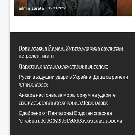
admin_zarata
06.03.2026
Нови атаки в Йемен! Хутите удариха саудитски
петролен гигант
Парите в ерата на изкуствения интелект
Руски въздушни удари в Украйна: Деца са ранени
в три области
Анкара настоява за мораториум на ударите
срещу търговските кораби в Черно море
Одобрено от Пентагона! Ердоган спасява
Украйна с ATACMS, HIMARS и хиляди снаряди