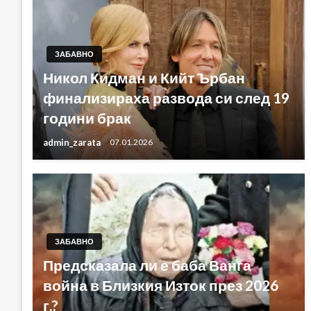
ЗАБАВНО
Никол Кидман и Кийт Ърбан
финализираха развода си след 19
години брак
admin_zarata
07.01.2026
ЗАБАВНО
Предсказала ли е баба Ванга
война в Близкия Изток през 2026
г.?