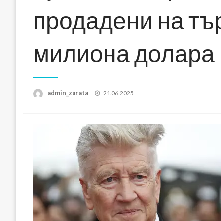
продадени на тър
милиона долара
Posted
admin_zarata
21.06.2025
on