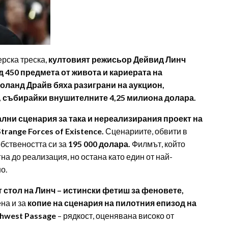
ерска треска,
култовият режисьор Дейвид Линч
д 450 предмета от живота и кариерата на
оланд Драйв бяха разиграни на аукцион,
ис, събирайки внушителните 4,25 милиона долара.
ални сценария за така и нереализирания проект на
trange Forces of Existence.
Сценариите, обвити в
обствеността си за
195 000 долара.
Филмът, който
гна до реализация, но остана като един от най-
о.
 стол на Линч – истински фетиш за феновете,
на и за
копие на сценария на пилотния епизод на
hwest Passage
– рядкост, оценявана високо от