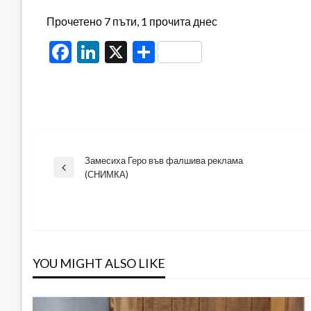
Прочетено 7 пъти, 1 прочита днес
Facebook
LinkedIn
X
Share
Замесиха Геро във фалшива реклама
Навигация
Previous
(СНИМКА)
Post
YOU MIGHT ALSO LIKE