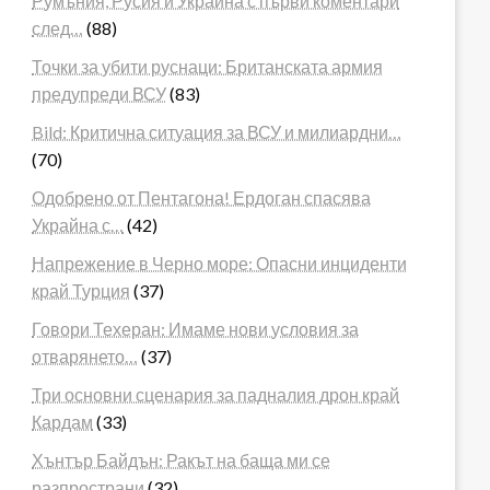
Румъния, Русия и Украйна с първи коментари
след…
(88)
Точки за убити руснаци: Британската армия
предупреди ВСУ
(83)
Bild: Критична ситуация за ВСУ и милиардни…
(70)
Одобрено от Пентагона! Ердоган спасява
Украйна с…
(42)
Напрежение в Черно море: Опасни инциденти
край Турция
(37)
Говори Техеран: Имаме нови условия за
отварянето…
(37)
Три основни сценария за падналия дрон край
Кардам
(33)
Хънтър Байдън: Ракът на баща ми се
разпространи
(32)