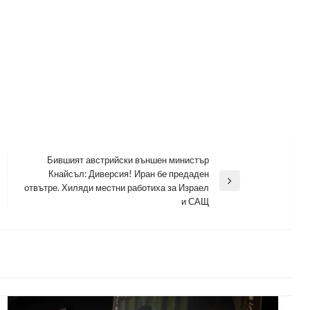
Бившият австрийски външен министър
Кнайсъл: Диверсия! Иран бе предаден
Next
отвътре. Хиляди местни работиха за Израел
Post
и САЩ