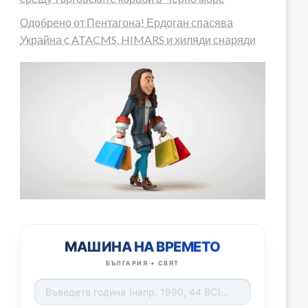
Одобрено от Пентагона! Ердоган спасява
Украйна с ATACMS, HIMARS и хиляди снаряди
МАШИНА НА ВРЕМЕТО
БЪЛГАРИЯ + СВЯТ