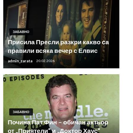
ЗАБАВНО
Присила Пресли разкри какво са
правили всяка вечер с Елвис
admin_zarata
20.02.2026
ЗАБАВНО
Почина Пат Фин – обичан актьор
от „Приятели“ и „Доктор Хаус“