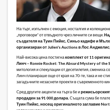
На търг, изпълнен с емоция, носталгия и колекцион
„проговори“ от отвъдното чрез личните си вещи.
На
създателя на Туин Пийкс, Синьо кадифе и Мълх
организиран от Julien's Auctions в Лос Анджел
Най-висока цена постигна
комплект от 11 оригин
Линч – Ronnie Rocket: The Absurd Mystery of the S
митология и спекулации от десетилетия, смениха с
Линч планираше още от края на 70-те, така и не сти
загадъчните незаснети проекти в съвременното кин
Сред другите акценти на търга бе и
режисьорският
продаден за 91 000 долара.
Същата сума бе плате
Туин Пийкс, носещ оригиналното заглавие Nort