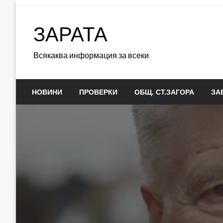
Skip
to
ЗАРАТА
content
Всякаква информация за всеки
НОВИНИ
ПРОВЕРКИ
ОБЩ. СТ.ЗАГОРА
ЗА