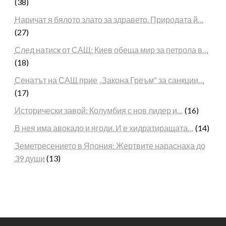
(38)
Наричат я бялото злато за здравето. Природата й…
(27)
След натиск от САЩ: Киев обеща мир за петрола в…
(18)
Сенатът на САЩ прие „Закона Греъм“ за санкции…
(17)
Исторически завой: Колумбия с нов лидер и…
(16)
В нея има авокадо и ягоди. И е хидратиращата…
(14)
Земетресението в Япония: Жертвите нараснаха до
39 души
(13)