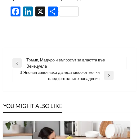
Facebook
LinkedIn
X
Share
Навигация
Тръмп, Мадуро и въпросът за властта във
Previous
Венецуела
Post
В Япония започнаха да ядат месо от мечки
Next
след фаталните нападения
Post
YOU MIGHT ALSO LIKE