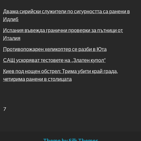
Двама сирийски служители по сигурността са ранени в
Идлиб
Испания въвежда гранични проверки за пътници от
Италия
Противопожарен хеликоптер се разби в Юта
САЩ ускоряват тестовете на „Златен купол“
Киев под нощен обстрел: Трима убити край града,
четирима ранени в столицата
7
Theme by Silk Themes