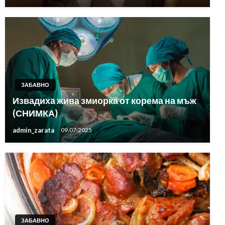
ЗАБАВНО
Извадиха жива змиорка от корема на мъж
(СНИМКА)
admin_zarata
09.07.2025
ЗАБАВНО