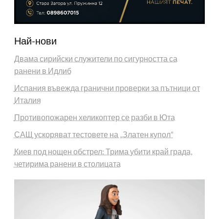
Най-нови
Двама сирийски служители по сигурността са
ранени в Идлиб
Испания въвежда гранични проверки за пътници от
Италия
Противопожарен хеликоптер се разби в Юта
САЩ ускоряват тестовете на „Златен купол“
Киев под нощен обстрел: Трима убити край града,
четирима ранени в столицата