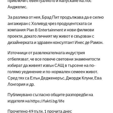
приключи с евентуалното ѝ напускане на Лос
Анджелис.
За разлика от нея, Брад Пит продължава да е силно
ангажиран с Холивуд чрез продуцентската си
компания Plan B Entertainment и нови филмови
проекти, докато личният му живот е свързван с
дизайнерката и здравен консултант Инес де Рамон.
Източници от развлекателната индустрия
отбелязват, че все повече световни знаменитости
избират да живеят извън САЩ в търсене на по-
голямо уединение и по-нормален семеен живот.
Сред тях са Елън Дедженеръс, Джордж Клуни, Ева
Лонгория и др.
Публикувано съгласно общите разпоредби на
издателя на https://fakti.bg/life
Прочетено 49 пъти, 1 прочита днес