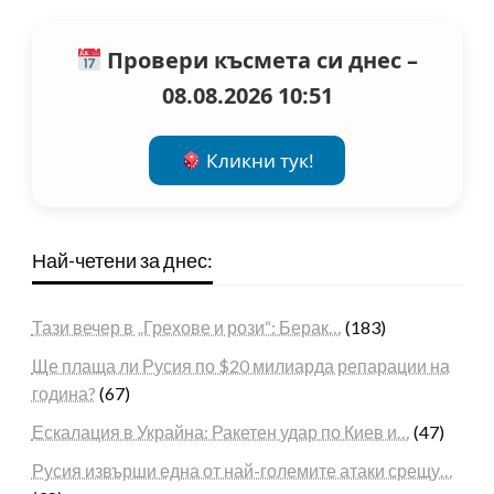
Провери късмета си днес –
08.08.2026 10:51
Кликни тук!
Най-четени за днес:
Тази вечер в „Грехове и рози“: Берак…
(183)
Ще плаща ли Русия по $20 милиарда репарации на
година?
(67)
Ескалация в Украйна: Ракетен удар по Киев и…
(47)
Русия извърши една от най-големите атаки срещу…