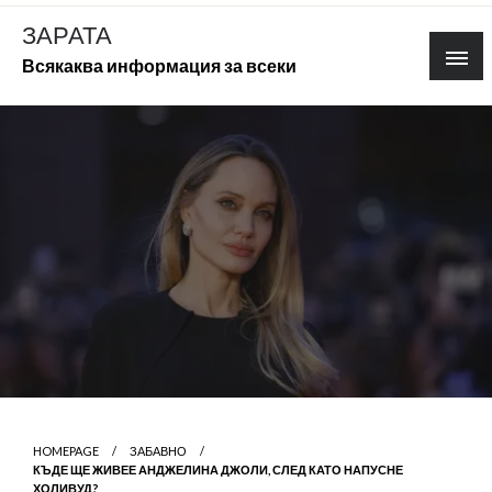
Skip
ЗАРАТА
to
Всякаква информация за всеки
content
HOMEPAGE
ЗАБАВНО
КЪДЕ ЩЕ ЖИВЕЕ АНДЖЕЛИНА ДЖОЛИ, СЛЕД КАТО НАПУСНЕ
ХОЛИВУД?