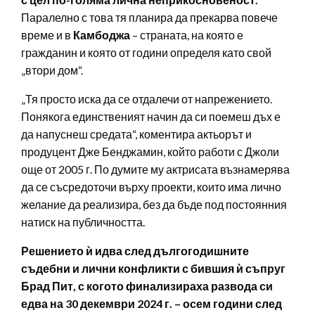
Паралелно с това тя планира да прекарва повече
време и в
Камбоджа
– страната, на която е
гражданин и която от години определя като свой
„втори дом“.
„Тя просто иска да се отдалечи от напрежението.
Понякога единственият начин да си поемеш дъх е
да напуснеш средата“, коментира актьорът и
продуцент Дже Бенджамин, който работи с Джоли
още от 2005 г. По думите му актрисата възнамерява
да се съсредоточи върху проекти, които има лично
желание да реализира, без да бъде под постоянния
натиск на публичността.
Решението ѝ идва след дългогодишните
съдебни и лични конфликти с бившия ѝ съпруг
Брад Пит, с когото финализираха развода си
едва на 30 декември 2024 г. – осем години след