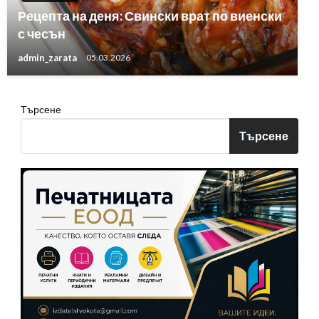
Рецепта на деня: Свински врат по виенски
с чесън
admin_zarata
05.03.2026
Търсене
Търсене