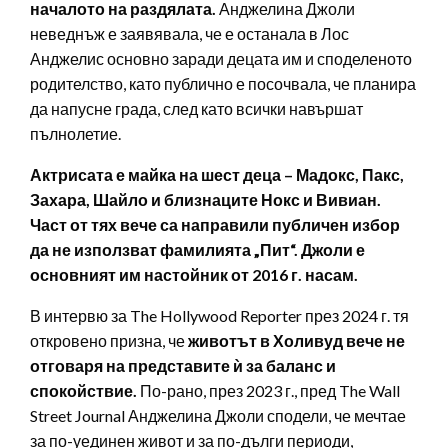
началото на раздялата.
Анджелина Джоли
неведнъж е заявявала, че е останала в Лос
Анджелис основно заради децата им и споделеното
родителство, като публично е посочвала, че планира
да напусне града, след като всички навършат
пълнолетие.
Актрисата е майка на шест деца – Мадокс, Пакс,
Захара, Шайло и близнаците Нокс и Вивиан.
Част от тях вече са направили публичен избор
да не използват фамилията „Пит“. Джоли е
основният им настойник от 2016 г. насам.
В интервю за The Hollywood Reporter през 2024 г. тя
откровено призна, че
животът в Холивуд вече не
отговаря на представите ѝ за баланс и
спокойствие.
По-рано, през 2023 г., пред The Wall
Street Journal Анджелина Джоли сподели, че мечтае
за по-уединен живот и за по-дълги периоди,