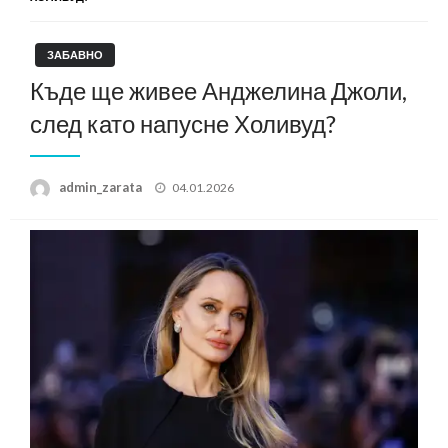
ЗАБАВНО
Къде ще живее Анджелина Джоли,
след като напусне Холивуд?
Posted
admin_zarata
04.01.2026
on