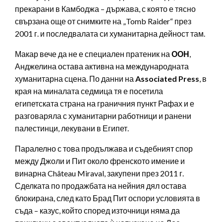
прекарани в Камбоджа – държава, с която е тясно
свързана още от снимките на „Tomb Raider“ през
2001 г. и последвалата си хуманитарна дейност там.
Макар вече да не е специален пратеник на
ООН
,
Анджелина остава активна на международната
хуманитарна сцена. По данни на
Associated Press
, в
края на миналата седмица тя е посетила
египетската страна на граничния пункт Рафах и е
разговаряла с хуманитарни работници и ранени
палестинци, лекувани в Египет.
Паралелно с това продължава и съдебният спор
между Джоли и Пит около френското имение и
винарна Château Miraval, закупени през 2011 г.
Сделката по продажбата на нейния дял остава
блокирана, след като Брад Пит оспори условията в
съда – казус, който според източници няма да