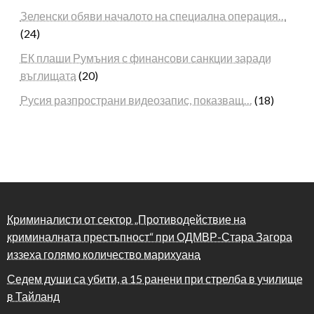
Зеленски обяви началото на специална операция…
(24)
ЕК плаши Румъния с финансови санкции заради
въглищата
(20)
Русия разпространи видеозапис, показващ…
(18)
Криминалисти от сектор „Противодействие на
криминалната престъпност“ при ОДМВР-Стара Загора
иззеха голямо количество марихуана
Седем души са убити, а 15 ранени при стрелба в училище
в Тайланд