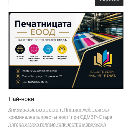
Най-нови
Криминалисти от сектор „Противодействие на
криминалната престъпност“ при ОДМВР-Стара
Загора иззеха голямо количество марихуана