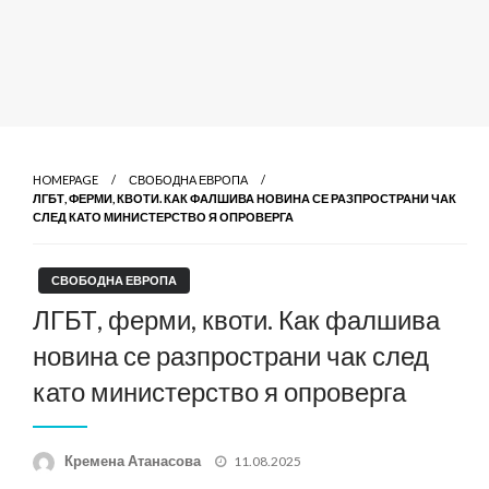
HOMEPAGE
СВОБОДНА ЕВРОПА
ЛГБТ, ФЕРМИ, КВОТИ. КАК ФАЛШИВА НОВИНА СЕ РАЗПРОСТРАНИ ЧАК
СЛЕД КАТО МИНИСТЕРСТВО Я ОПРОВЕРГА
СВОБОДНА ЕВРОПА
ЛГБТ, ферми, квоти. Как фалшива
новина се разпространи чак след
като министерство я опроверга
Posted
Кремена Атанасова
11.08.2025
on