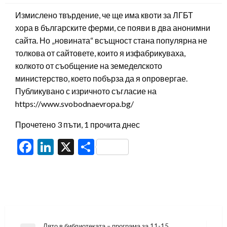
Измислено твърдение, че ще има квоти за ЛГБТ
хора в българските ферми, се появи в два анонимни
сайта. Но „новината“ всъщност стана популярна не
толкова от сайтовете, които я изфабрикуваха,
колкото от съобщение на земеделското
министерство, което побърза да я опровергае.
Публикувано с изричното съгласие на
https://www.svobodnaevropa.bg/
Прочетено 3 пъти, 1 прочита днес
Facebook
LinkedIn
X
Share
Лято в библиотеката – програма за 11-15