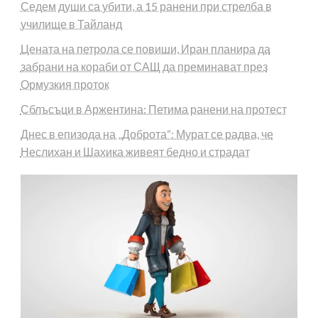
Седем души са убити, а 15 ранени при стрелба в
училище в Тайланд
Цената на петрола се повиши, Иран планира да
забрани на кораби от САЩ да преминават през
Ормузкия проток
Сблъсъци в Аржентина: Петима ранени на протест
Днес в епизода на „Доброта“: Мурат се радва, че
Неслихан и Шахика живеят бедно и страдат