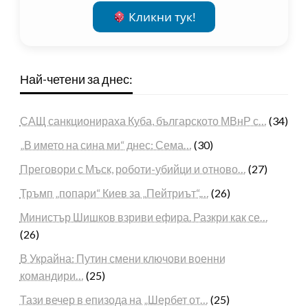
Кликни тук!
Най-четени за днес:
САЩ санкционираха Куба, българското МВнР с…
(34)
„В името на сина ми“ днес: Сема…
(30)
Преговори с Мъск, роботи-убийци и отново…
(27)
Тръмп „попари“ Киев за „Пейтриът“,…
(26)
Министър Шишков взриви ефира. Разкри как се…
(26)
В Украйна: Путин смени ключови военни
командири…
(25)
Тази вечер в епизода на „Шербет от…
(25)