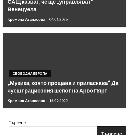
САЩ казват, че ще „управляват“
Венецуела
Кремена Атанасова
04.01.2026
СВОБОДНА ЕВРОПА
„Музика, която прощава и приласкава“. Да
чуеш грациозния шепот на Арво Пярт
Кремена Атанасова
16.09.2025
Търсене
Търсене