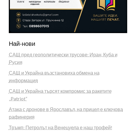
Най-нови
САЩ пред геополитически трусове: Иран, Куба и
Русия
САЩ и Украйна възстановиха обмена на
информация
САЩ и Украйна търсят компромис за ракетите
„Patriot“
Атака с дронове в Ярославъл, на прицел е ключова
рафинерия
Тръмп: Петролът на Венецуела е наш трофей!