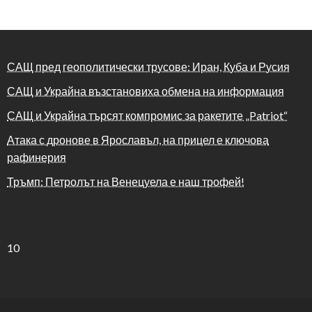
САЩ пред геополитически трусове: Иран, Куба и Русия
САЩ и Украйна възстановиха обмена на информация
САЩ и Украйна търсят компромис за ракетите „Patriot“
Атака с дронове в Ярославъл, на прицел е ключова
рафинерия
Тръмп: Петролът на Венецуела е наш трофей!
10