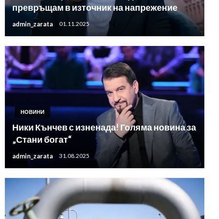
превръщам в източник на напрежение
admin_zarata
01.11.2025
НОВИНИ
Ники Кънчев с изненада! Голяма новина за
„Стани богат“
admin_zarata
31.08.2025