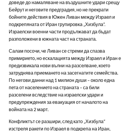
доведе до намаляване на въздушните удари срещу
Бейрут и неговите предградия, но не прекрати
бойните действия в Южен Ливан между Израел и
подкрепяната от Иран групировка „Хизбула“.
Израелски военни части продължават да бъдат
разположени в южната част на страната.
Салам посочи, че Ливан се стреми да спазва
примирието, но ескалацията между Израел и Иран е
предизвикала нови вълни на разселване, което
затруднява приемането на засегнатите семейства.
По негови данни над 1 милион души – около една
пета от населението на страната – са били
разселени вследствие на израелски удари и
предупреждения за евакуация от началото на
войната на 2 март.
Конфликтът се разшири, след като „Хизбула“
изстреля ракети по Израел в подкрепа на Иран,