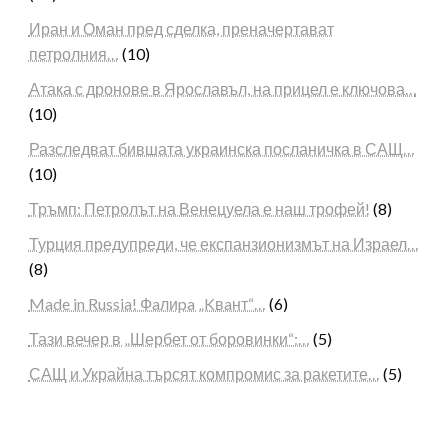
Иран и Оман пред сделка, преначертават
петролния…
(10)
Атака с дронове в Ярославъл, на прицел е ключова…
(10)
Разследват бившата украинска посланичка в САЩ…
(10)
Тръмп: Петролът на Венецуела е наш трофей!
(8)
Турция предупреди, че експанзионизмът на Израел…
(8)
Made in Russia! Фaлиpa „Kвaнт“…
(6)
Тази вечер в „Шербет от боровинки“:…
(5)
САЩ и Украйна търсят компромис за ракетите…
(5)