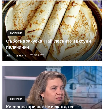
НОВИНИ
Съботна закуска! Най-лесните и вксуни
палачинки
admin_zarata
02.08.2025
НОВИНИ
Киселова призна: Не исках да се