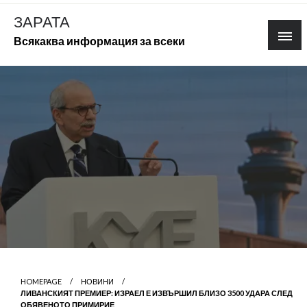
Skip
ЗАРАТА
to
Всякаква информация за всеки
content
HOMEPAGE
НОВИНИ
ЛИВАНСКИЯТ ПРЕМИЕР: ИЗРАЕЛ Е ИЗВЪРШИЛ БЛИЗО 3500 УДАРА СЛЕД
ОБЯВЕНОТО ПРИМИРИЕ