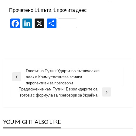
Прочетено 11 пъти, 1 прочита днес
Facebook
LinkedIn
X
Share
Навигация
Гласът на Путин: Ударът по пътническия
влак в Крим усложнява всички
Previous
перспективи за преговори
Post
Предложение към Путин! Евролидерите са
Next
готови с формула за преговори за Украйна
Post
YOU MIGHT ALSO LIKE