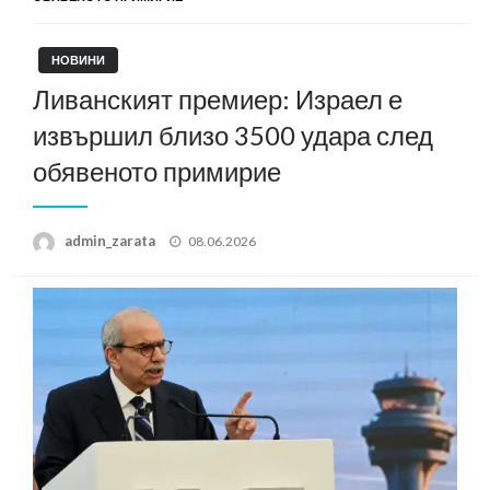
НОВИНИ
Ливанският премиер: Израел е
извършил близо 3500 удара след
обявеното примирие
Posted
admin_zarata
08.06.2026
on