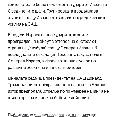
който по-рано беше подложен на удари от Израел и
Съединените щати. Групировката продължава
атаките срещу Израел и отхвърля посредническите
усилия на САЩ.
В неделя Израел нанесе удари по южните
предградия на Бейрут в отговор на обстрел от
страна на „Хизбула“ срещу Северен Израел. В
последвалата ескалация Техеран атакува цели в
Северен Израел, а Израел отвърна с удари по
различни обекти на иранска територия.
Миналата седмица президентът на САЩ Доналд
Тръмп заяви, че прекратяването на огъня в Близкия
изток предполага „стрелба по по-умерен начин“, а не
пълно прекратяване на бойните действия.
Публикувано съгласно указанията на Fakti.bg