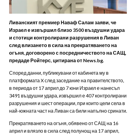
Ливанският премиер Наваф Салам заяви, че
Израел е извършил близо 3500 въздушни удара
и стотици контролирани разрушения в Ливан
след влизането в сила на прекратяването на
огъня, договорено с посредничеството на САЩ,
предаде Ройтерс, цитирана от News.bg.
Според данни, публикувани от кабинета му в
платформата X след заседание на правителството,
в периода от 17 април до 7 юни Израел е нанесъл
3491 въздушни удара, извършил е 407 контролирани
разрушения и шест операции, при които цели села в
най-южната част на Ливан са били напълно сринати.
Прекратяването на огъня, обявено от САЩ на 16
април и влязло в сила след полунощ на 17 април,