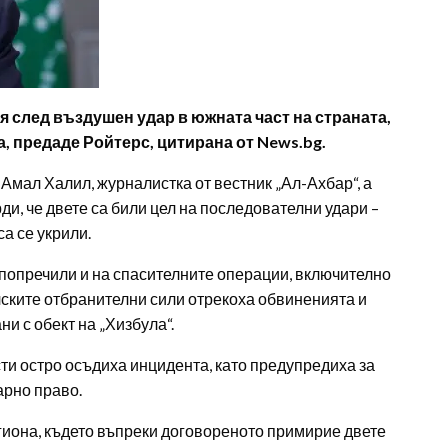
 след въздушен удар в южната част на страната,
а, предаде Ройтерс, цитирана от News.bg.
 Амал Халил, журналистка от вестник „Ал-Ахбар“, а
и, че двете са били цел на последователни удари –
са се укрили.
попречили и на спасителните операции, включително
лските отбранителни сили отрекоха обвиненията и
ни с обект на „Хизбула“.
и остро осъдиха инцидента, като предупредиха за
рно право.
иона, където въпреки договореното примирие двете