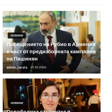
НОВИНИ
Посещението на Рубио в Армения
е част от предизборната кампания
на Пашинян
admin_zarata
25.05.2026
НОВИНИ
Освободиха студентка в