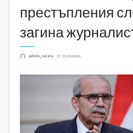
престъпления сле
загина журналис
Posted
admin_zarata
23.04.2026
on