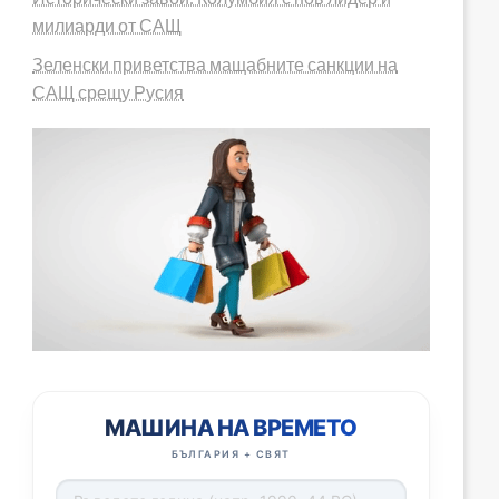
милиарди от САЩ
Зеленски приветства мащабните санкции на
САЩ срещу Русия
МАШИНА НА ВРЕМЕТО
БЪЛГАРИЯ + СВЯТ