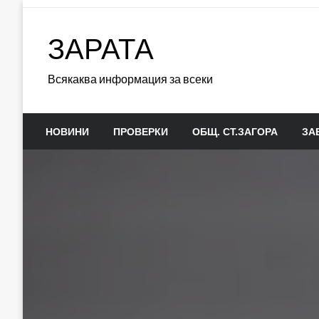
Skip
to
ЗАРАТА
content
Всякаква информация за всеки
НОВИНИ
ПРОВЕРКИ
ОБЩ. СТ.ЗАГОРА
ЗА