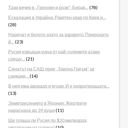
Тази вечер в „Грехове и рози“: Берак…
(78)
Ескалация в Украйна: Ракетен удар по Киев и…
(28)
Наричат я бялото злато за здравето. Природата
й…
(23)
Русия извърши една от най-големите атаки
срещу…
(21)
Сенатът на САЩ прие „Закона Греъм“ за
санкции…
(14)
В нея има авокадо и ягоди. И е хидратиращата…
(13)
Земетресението в Япония: Жертвите
нараснаха до 39 души
(11)
Ще плаща ли Русия по $20 милиарда
репарации на година?
(10)