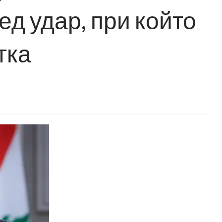
д удар, при който
тка