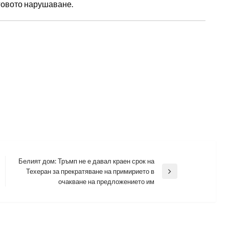
говото нарушаване.
Белият дом: Тръмп не е давал краен срок на
Техеран за прекратяване на примирието в
Next
очакване на предложението им
Post