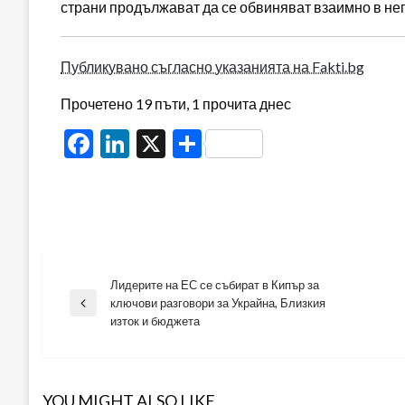
страни продължават да се обвиняват взаимно в не
Публикувано съгласно указанията на Fakti.bg
Прочетено 19 пъти, 1 прочита днес
Facebook
LinkedIn
X
Share
Лидерите на ЕС се събират в Кипър за
Навигация
ключови разговори за Украйна, Близкия
Previous
изток и бюджета
Post
YOU MIGHT ALSO LIKE