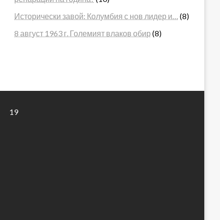
Исторически завой: Колумбия с нов лидер и…
(8)
8 август 1963 г. Големият влаков обир
(8)
19