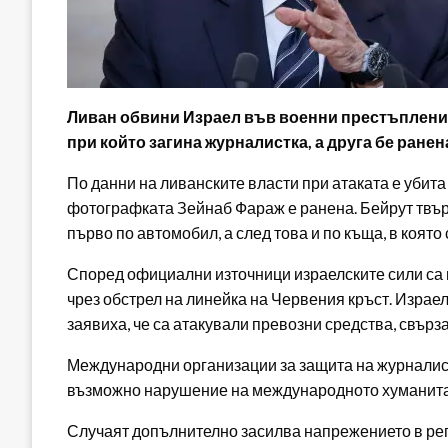
Ливан обвини Израел във военни престъпления
при който загина журналистка, а друга бе ранен
По данни на ливанските власти при атаката е убита
фотографката Зейнаб Фараж е ранена. Бейрут твърд
първо по автомобил, а след това и по къща, в която 
Според официални източници израелските сили са 
чрез обстрел на линейка на Червения кръст. Израе
заявиха, че са атакували превозни средства, свърза
Международни организации за защита на журналист
възможно нарушение на международното хуманита
Случаят допълнително засилва напрежението в рег