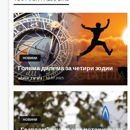
НОВИНИ
Голяма дилема за четири зодии
admin_zarata
02.07.2025
НОВИНИ
„Газпром“ отчита нов исторически