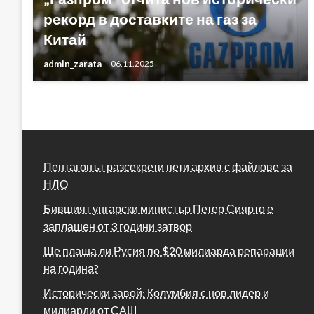
рекорд в доставките на газ за
Китай
admin_zarata
06.11.2025
Пентагонът разсекрети пети архив с файлове за
НЛО
Бившият унгарски министър Петер Сиярто е
заплашен от 3 години затвор
Ще плаща ли Русия по $20 милиарда репарации
на година?
Исторически завой: Колумбия с нов лидер и
милиарди от САЩ