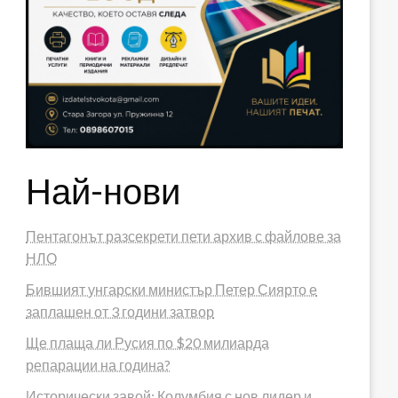
Най-нови
Пентагонът разсекрети пети архив с файлове за
НЛО
Бившият унгарски министър Петер Сиярто е
заплашен от 3 години затвор
Ще плаща ли Русия по $20 милиарда
репарации на година?
Исторически завой: Колумбия с нов лидер и