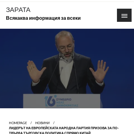
Skip
ЗАРАТА
to
Всякаква информация за всеки
content
HOMEPAGE
НОВИНИ
ЛИДЕРЪТ НА ЕВРОПЕЙСКАТА НАРОДНА ПАРТИЯ ПРИЗОВА ЗА ПО-
ТВЪРДА ТЪРГОВСКА ПОЛИТИКА СПРЯМО КИТАЙ