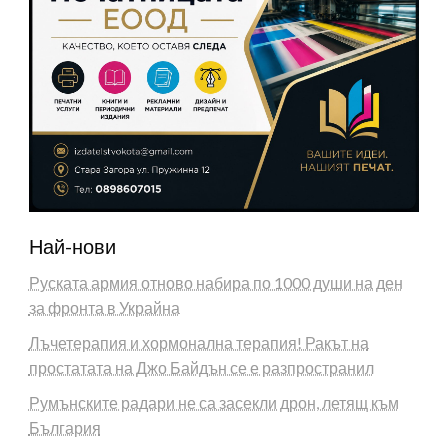
Най-нови
Руската армия отново набира по 1000 души на ден
за фронта в Украйна
Лъчетерапия и хормонална терапия! Ракът на
простатата на Джо Байдън се е разпространил
Румънските радари не са засекли дрон, летящ към
България