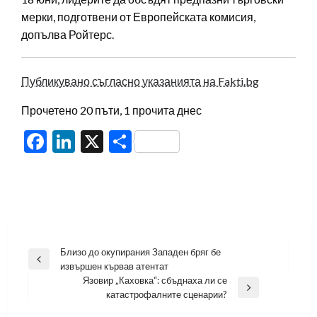
мерки, подготвени от Европейската комисия,
допълва Ройтерс.
Публикувано съгласно указанията на Fakti.bg
Прочетено 20 пъти, 1 прочита днес
Facebook
LinkedIn
X
Share
Навигация
Близо до окупирания Западен бряг бе
Previous
извършен кървав атентат
Post
Язовир „Каховка“: сбъднаха ли се
Next
катастрофалните сценарии?
Post