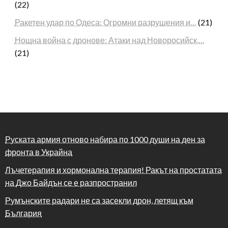
(22)
Ракетен удар по Одеса: Огромни разрушения и…
(21)
Нощна война с дронове: Атаки над Новоросийск,…
(21)
Руската армия отново набира по 1000 души на ден за
фронта в Украйна
Лъчетерапия и хормонална терапия! Ракът на простатата
на Джо Байдън се е разпространил
Румънските радари не са засекли дрон, летящ към
България