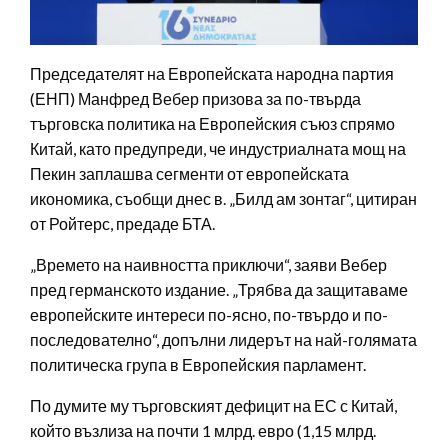
Председателят на Европейската народна партия
(ЕНП) Манфред Вебер призова за по-твърда
търговска политика на Европейския съюз спрямо
Китай, като предупреди, че индустриалната мощ на
Пекин заплашва сегменти от европейската
икономика, съобщи днес в. „Билд ам зонтаг“, цитиран
от Ройтерс, предаде БТА.
„Времето на наивността приключи“, заяви Вебер
пред германското издание. „Трябва да защитаваме
европейските интереси по-ясно, по-твърдо и по-
последователно“, допълни лидерът на най-голямата
политическа група в Европейския парламент.
По думите му търговският дефицит на ЕС с Китай,
който възлиза на почти 1 млрд. евро (1,15 млрд.