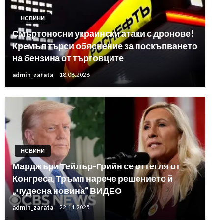
НОВИНИ
Смъртоносни украински атаки с дронове!
Кремъл търси обяснение за поскъпването
на бензина от търговците
admin_zarata
18.06.2026
НОВИНИ
Марджъри Тейлър-Грийн се оттегля от
Конгреса, Тръмп нарече решението й
„чудесна новина“ ВИДЕО
admin_zarata
22.11.2025