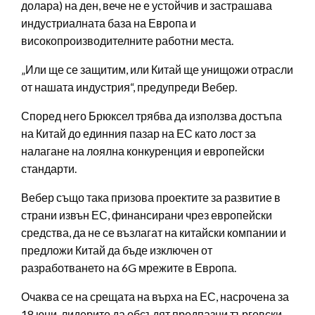
долара) на ден, вече не е устойчив и застрашава
индустриалната база на Европа и
високопроизводителните работни места.
„Или ще се защитим, или Китай ще унищожи отрасли
от нашата индустрия“, предупреди Вебер.
Според него Брюксел трябва да използва достъпа
на Китай до единния пазар на ЕС като лост за
налагане на лоялна конкуренция и европейски
стандарти.
Вебер също така призова проектите за развитие в
страни извън ЕС, финансирани чрез европейски
средства, да не се възлагат на китайски компании и
предложи Китай да бъде изключен от
разработването на 6G мрежите в Европа.
Очаква се на срещата на върха на ЕС, насрочена за
18 юни, лидерите да обсъдят предпазни търговски