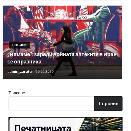
НОВИНИ
„Нямаме“: заради войната аптеките в Иран
се опразниха
admin_zarata
30.05.2026
Търсене
Търсене