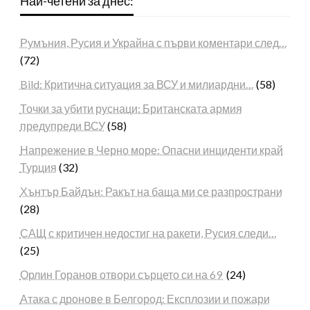
Най-четени за днес:
Румъния, Русия и Украйна с първи коментари след…
(72)
Bild: Критична ситуация за ВСУ и милиардни…
(58)
Точки за убити руснаци: Британската армия
предупреди ВСУ
(58)
Напрежение в Черно море: Опасни инциденти край
Турция
(32)
Хънтър Байдън: Ракът на баща ми се разпространи
(28)
САЩ с критичен недостиг на ракети, Русия следи…
(25)
Орлин Горанов отвори сърцето си на 69
(24)
Атака с дронове в Белгород: Експлозии и пожари