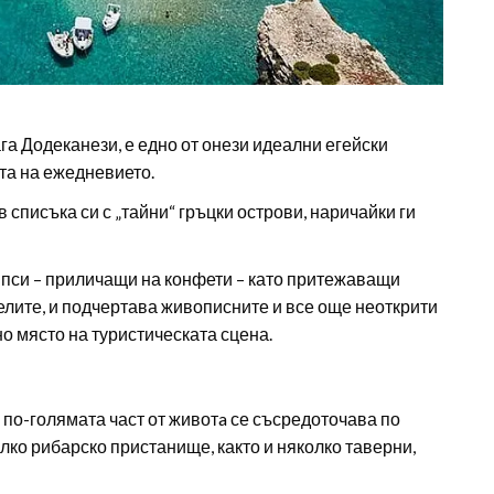
га Додеканези, е едно от онези идеални егейски
ата на ежедневието.
 списъка си с „тайни“ гръцки острови, наричайки ги
ипси – приличащи на конфети – като притежаващи
елите, и подчертава живописните и все още неоткрити
но място на туристическата сцена.
 по-голямата част от животa се съсредоточава по
ко рибарско пристанище, както и няколко таверни,