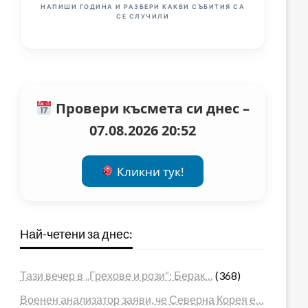
НАПИШИ ГОДИНА И РАЗБЕРИ КАКВИ СЪБИТИЯ СА
СЕ СЛУЧИЛИ
Провери късмета си днес –
07.08.2026 20:52
Кликни тук!
Най-четени за днес:
Тази вечер в „Грехове и рози“: Берак…
(368)
Военен анализатор заяви, че Северна Корея е…