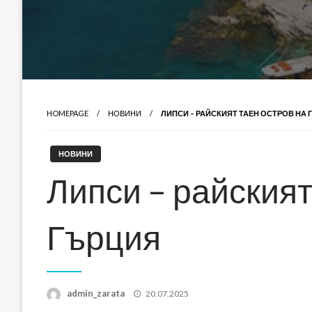
HOMEPAGE
НОВИНИ
ЛИПСИ – РАЙСКИЯТ ТАЕН ОСТРОВ НА
НОВИНИ
Липси – райският
Гърция
Posted
admin_zarata
20.07.2025
on