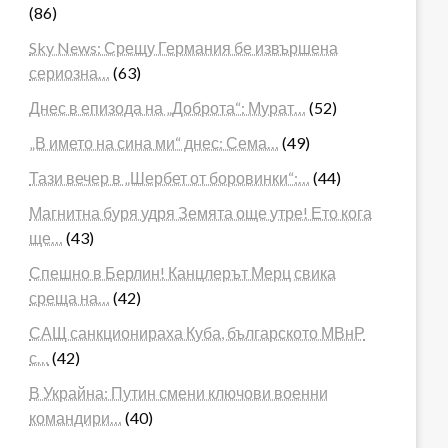
(86)
Sky News: Срещу Германия бе извършена
сериозна…
(63)
Днес в епизода на „Доброта“: Мурат…
(52)
„В името на сина ми“ днес: Сема…
(49)
Тази вечер в „Шербет от боровинки“:…
(44)
Магнитна буря удря Земята още утре! Ето кога
ще…
(43)
Спешно в Берлин! Канцлерът Мерц свика
среща на…
(42)
САЩ санкционираха Куба, българското МВнР
с…
(42)
В Украйна: Путин смени ключови военни
командири…
(40)