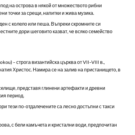
опод на острова в някой от множеството рибни
ни точки за срещи, напитки и жива музика.
ден с колело или пеша. Въпреки скромните си
местните дори шеговито казват, че всяко семейство
kou) – строга византийска църква от VII–VIII в.,
тия Христос. Намира се на залив на пристанището, в
селище, представя глинени артефакти и древни
кия период.
ри тези по-отдалечените са лесно достъпни с такси
рова, с бели камъчета и кристални води, предпочитан