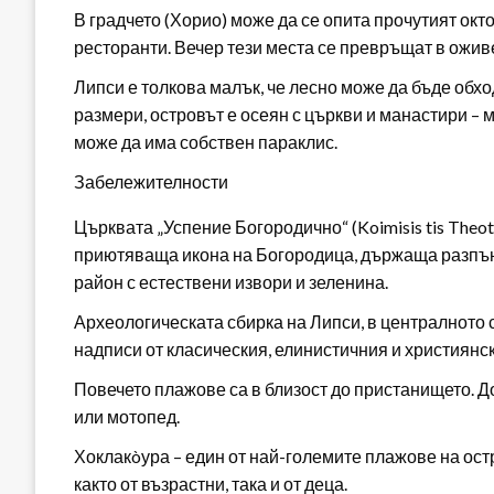
В градчето (Хорио) може да се опита прочутият окт
ресторанти. Вечер тези места се превръщат в оживе
Липси е толкова малък, че лесно може да бъде обхо
размери, островът е осеян с църкви и манастири – 
може да има собствен параклис.
Забележителности
Църквата „Успение Богородично“ (Koimisis tis Theoto
приютяваща икона на Богородица, държаща разпъна
район с естествени извори и зеленина.
Археологическата сбирка на Липси, в централното 
надписи от класическия, елинистичния и християнс
Повечето плажове са в близост до пристанището. До
или мотопед.
Хоклакòура – един от най-големите плажове на ост
както от възрастни, така и от деца.