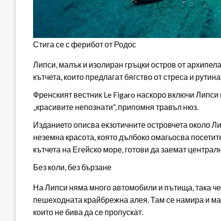
Стига се с ферибот от Родос
Липси, малък и изолиран гръцки остров от архипела
кътчета, които предлагат бягство от стреса и рутин
Френският вестник Le Figaro наскоро включи Липси в
„красивите непознати“, припомня травъл нюз.
Изданието описва екзотичните островчета около Л
неземна красота, която дълбоко омагьосва посетит
кътчета на Егейско море, готови да заемат централ
Без коли, без бързане
На Липси няма много автомобили и пътища, така че
пешеходната крайбрежна алея. Там се намира и мал
които не бива да се пропускат.