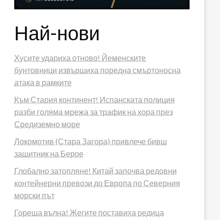
Най-нови
Хусите удариха отново! Йеменските
бунтовници извършиха поредна смъртоносна
атака в рамките
Към Стария континент! Испанската полиция
разби голяма мрежа за трафик на хора през
Средиземно море
Локомотив (Стара Загора) привлече бивш
защитник на Берое
Глобално затопляне! Китай започва редовни
контейнерни превози до Европа по Северния
морски път
Гореща вълна! Жегите поставиха редица