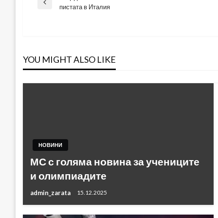
Навигация
Previous
пистата в Италия
Post
YOU MIGHT ALSO LIKE
НОВИНИ
МС с голяма новина за учениците
и олимпиадите
admin_zarata
15.12.2025