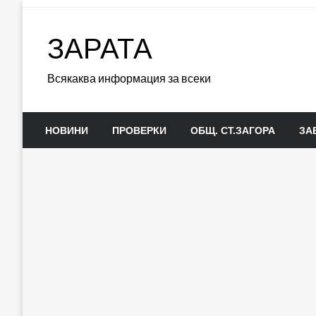
Skip
to
ЗАРАТА
content
Всякаква информация за всеки
НОВИНИ
ПРОВЕРКИ
ОБЩ. СТ.ЗАГОРА
ЗА