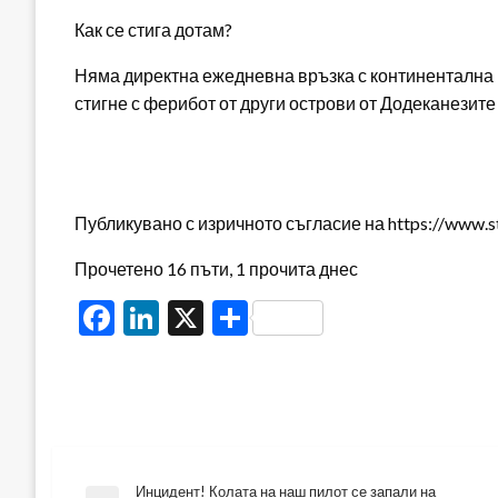
Как се стига дотам?
Няма директна ежедневна връзка с континентална Г
стигне с ферибот от други острови от Додеканезите 
Публикувано с изричното съгласие на https://www.s
Прочетено 16 пъти, 1 прочита днес
Facebook
LinkedIn
X
Share
Инцидент! Колата на наш пилот се запали на