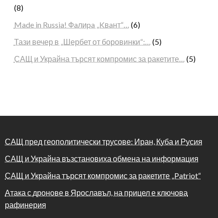
(8)
Made in Russia! Фaлиpa „Kвaнт“…
(6)
Тази вечер в „Шербет от боровинки“:…
(5)
САЩ и Украйна търсят компромис за ракетите…
(5)
САЩ пред геополитически трусове: Иран, Куба и Русия
САЩ и Украйна възстановиха обмена на информация
САЩ и Украйна търсят компромис за ракетите „Patriot“
Атака с дронове в Ярославъл, на прицел е ключова
рафинерия