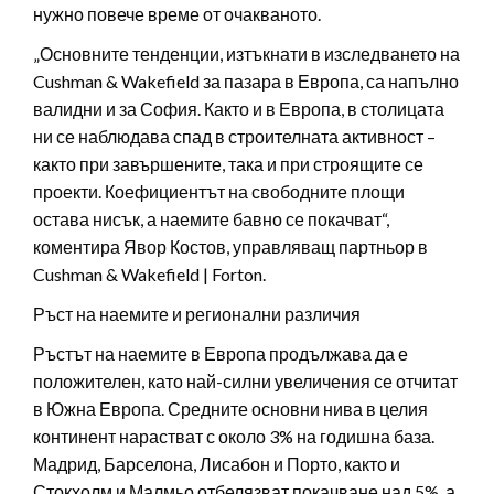
нужно повече време от очакваното.
„Основните тенденции, изтъкнати в изследването на
Cushman & Wakefield за пазара в Европа, са напълно
валидни и за София. Както и в Европа, в столицата
ни се наблюдава спад в строителната активност –
както при завършените, така и при строящите се
проекти. Коефициентът на свободните площи
остава нисък, а наемите бавно се покачват“,
коментира Явор Костов, управляващ партньор в
Cushman & Wakefield | Forton.
Ръст на наемите и регионални различия
Ръстът на наемите в Европа продължава да е
положителен, като най-силни увеличения се отчитат
в Южна Европа. Средните основни нива в целия
континент нарастват с около 3% на годишна база.
Мадрид, Барселона, Лисабон и Порто, както и
Стокхолм и Малмьо отбелязват покачване над 5%, а