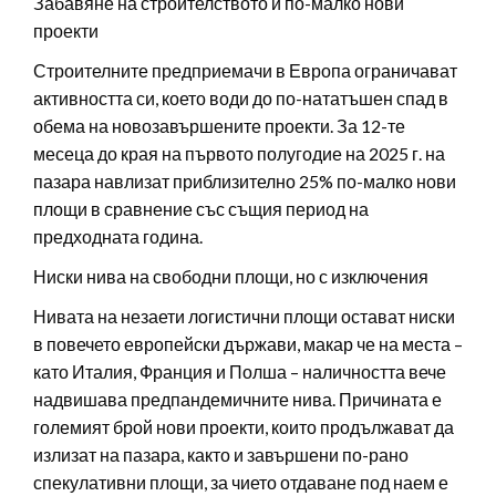
Забавяне на строителството и по-малко нови
проекти
Строителните предприемачи в Европа ограничават
активността си, което води до по-нататъшен спад в
обема на новозавършените проекти. За 12-те
месеца до края на първото полугодие на 2025 г. на
пазара навлизат приблизително 25% по-малко нови
площи в сравнение със същия период на
предходната година.
Ниски нива на свободни площи, но с изключения
Нивата на незаети логистични площи остават ниски
в повечето европейски държави, макар че на места –
като Италия, Франция и Полша – наличността вече
надвишава предпандемичните нива. Причината е
големият брой нови проекти, които продължават да
излизат на пазара, както и завършени по-рано
спекулативни площи, за чието отдаване под наем е