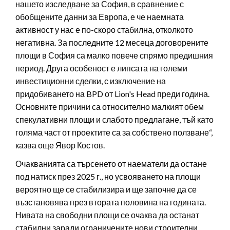
нашето изследване за София, в сравнение с
обобщените данни за Европа, е че наемната
активност у нас е по-скоро стабилна, отколкото
негативна. За последните 12 месеца договорените
площи в София са малко повече спрямо предишния
период. Друга особеност е липсата на големи
инвестиционни сделки, с изключение на
придобиването на BPD от Lion's Head преди година.
Основните причини са относително малкият обем
спекулативни площи и слабото предлагане, тъй като
голяма част от проектите са за собствено ползване“,
казва още Явор Костов.
Очакванията са търсенето от наематели да остане
под натиск през 2025 г., но усвояването на площи
вероятно ще се стабилизира и ще започне да се
възстановява през втората половина на годината.
Нивата на свободни площи се очаква да останат
стабилни заради ограничените нови строителни