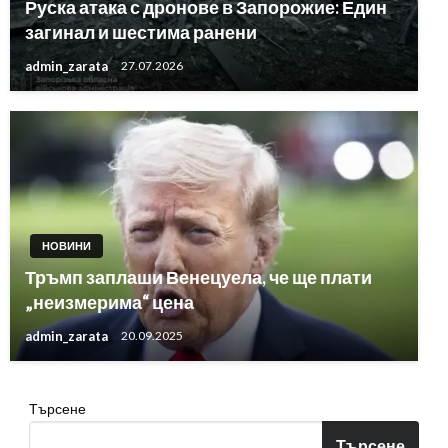
Руска атака с дронове в Запорожие: Един
загинал и шестима ранени
admin_zarata
27.07.2026
НОВИНИ
Тръмп заплаши Венецуела, че ще плати
„неизмерима“ цена
admin_zarata
20.09.2025
Търсене
Търсене