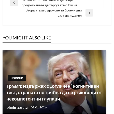
Навигация
Зеленски: От вас зависи дали ще
Previous
продължавате да търгувате с Русия
Post
Втора атака с дронове за броени дни
Next
разтърси Дания
Post
YOU MIGHT ALSO LIKE
НОВИНИ
Тръмп: Издържах с „отличен“ когнитивен
тест, страната не трябва да се ръководи от
некомпетентни глупаци
admin_zarata
02.01.2026