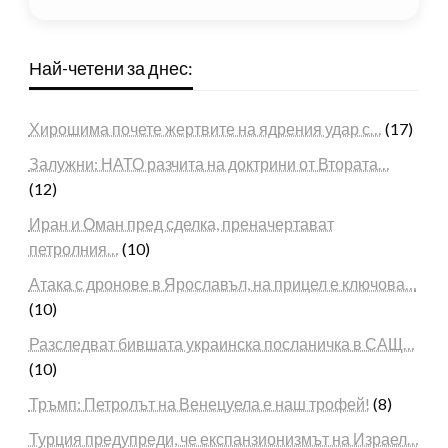
Най-четени за днес:
Хирошима почете жертвите на ядрения удар с…
(17)
Залужни: НАТО разчита на доктрини от Втората…
(12)
Иран и Оман пред сделка, преначертават
петролния…
(10)
Атака с дронове в Ярославъл, на прицел е ключова…
(10)
Разследват бившата украинска посланичка в САЩ…
(10)
Тръмп: Петролът на Венецуела е наш трофей!
(8)
Турция предупреди, че експанзионизмът на Израел…