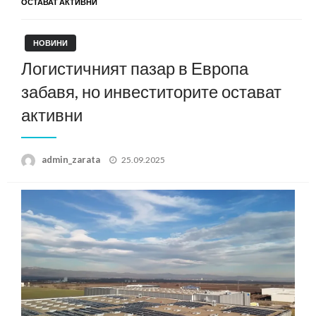
ОСТАВАТ АКТИВНИ
НОВИНИ
Логистичният пазар в Европа
забавя, но инвеститорите остават
активни
Posted
admin_zarata
25.09.2025
on