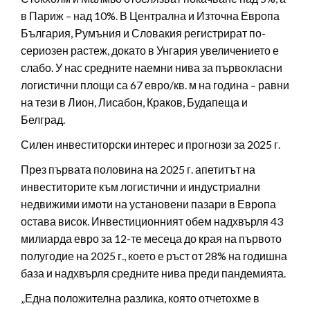
в Париж – над 10%. В Централна и Източна Европа
България, Румъния и Словакия регистрират по-
сериозен растеж, докато в Унгария увеличението е
слабо. У нас средните наемни нива за първокласни
логистични площи са 67 евро/кв. м на година – равни
на тези в Лион, Лисабон, Краков, Будапеща и
Белград.
Силен инвеститорски интерес и прогнози за 2025 г.
През първата половина на 2025 г. апетитът на
инвеститорите към логистични и индустриални
недвижими имоти на установени пазари в Европа
остава висок. Инвестиционният обем надхвърля 43
милиарда евро за 12-те месеца до края на първото
полугодие на 2025 г., което е ръст от 28% на годишна
база и надхвърля средните нива преди пандемията.
„Една положителна разлика, която отчетохме в