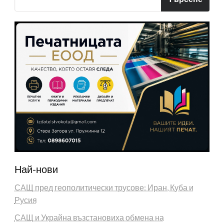
Най-нови
САЩ пред геополитически трусове: Иран, Куба и
Русия
САЩ и Украйна възстановиха обмена на