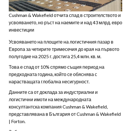
Cushman & Wakefield отчита спад в строителството и
усвояването, но ръст на наемите и над 43 млрд. евро
инвестиции
Усвояването на площите на логистичния пазар в
Европа за четирите тримесечия до края на първото
полугодие на 2025 г. достига 25,4 млн. кв. м.
Това е спад от 10% спрямо същия период на
предходната година, който се обяснява с
нарастващата глобална несигурност.
Данните са от доклада за индустриални и
логистични имоти на международната
консултантска компания Cushman & Wakefield,
представлявана в България от Cushman & Wakefield
| Forton.