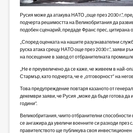
Русия може да атакува НАТО „още през 2030 г.“, п
подчерта решимостта на Великобритания да развива
подобен сценарий, предаде Франс прес, цитирана о
„Според оценката на нашите разузнавателни служби
руска атака срещу НАТО още през 2030 г.“, заяви 
на посещение в завод от отбранителната промишле
„Не е преувеличено да се каже, че живеем в най-о
Стармър, като подчерта, че е „отговорност“ на него
Това предупреждение повтаря казаното от генерал
декември заяви, че Русия „може да бъде готова да
години“.
Великобритания, чиито отбранителни способности 
се ангажира да увеличи военните си разходи през 
правителството ще публикува своя инвестиционен 