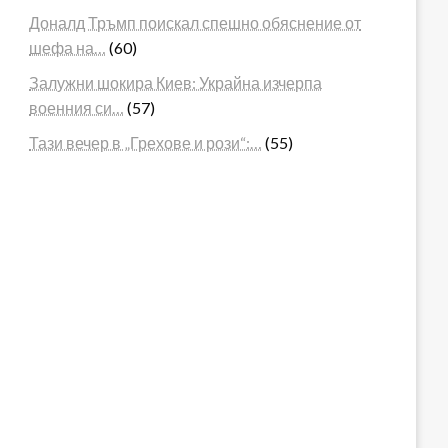
Доналд Тръмп поискал спешно обяснение от
шефа на…
(60)
Залужни шокира Киев: Украйна изчерпа
военния си…
(57)
Тази вечер в „Грехове и рози“:…
(55)