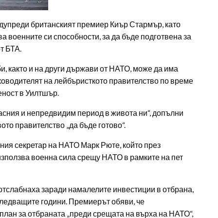
редупреди британският премиер Киър Стармър, като
 военните си способности, за да бъде подготвена за
т БТА.
, както и на други държави от НАТО, може да има
ръководителят на лейбъристкото правителство по време
ност в Уилтшър.
пасния и непредвидим период в живота ни“, допълни
вото правителство „да бъде готово“.
ния секретар на НАТО Марк Рюте, който през
 използва военна сила срещу НАТО в рамките на пет
отслабнаха заради намалелите инвестиции в отбрана,
следващите години. Премиерът обяви, че
план за отбраната „преди срещата на върха на НАТО“,