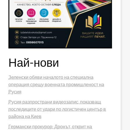
Най-нови
Зеленски обяви началото на специална
операция срещу военната промишленост на
Русия
Русия разпространи видеозапис, показващ
последиците от удари по логистичен център в
района на Киев
Германски прокурор: Дронът, открит на