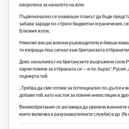
насрочена за началото на юли.
Първоначално се очакваше планът да бъде представ
забави заради по-строги бюджетни ограничения, св
Близкия изток.
Няколко висши военни ръководители и бивши команд
то изпраща лош сигнал към британската отбраните
Днес началникът на британските въоръжени сили Р
харчи повече за отбраната си — и по-бързо“. Русия 
подчерта той.
„Трябва да сме готови за потенциално по-дълги и 
добави той, като настоя за повече инвестиции в др
Великобритания се ангажира да увеличи военните си
което включва и разузнавателните служби) и до 3% с