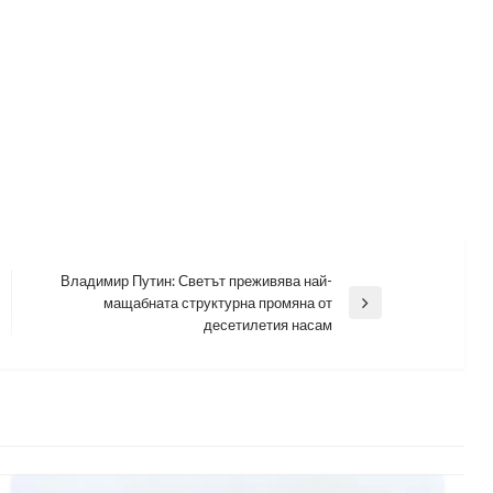
Владимир Путин: Светът преживява най-
мащабната структурна промяна от
Next
десетилетия насам
Post