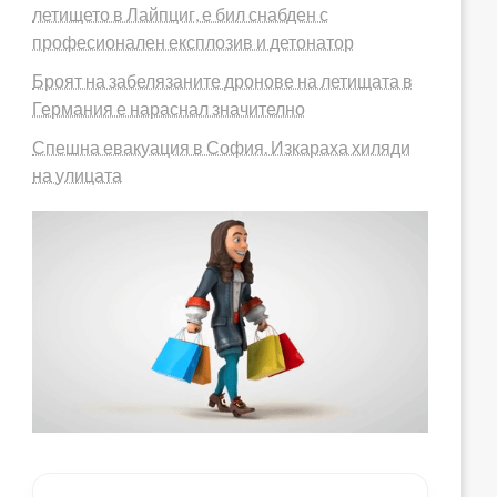
летището в Лайпциг, е бил снабден с
професионален експлозив и детонатор
Броят на забелязаните дронове на летищата в
Германия е нараснал значително
Спешна евакуация в София. Изкараха хиляди
на улицата