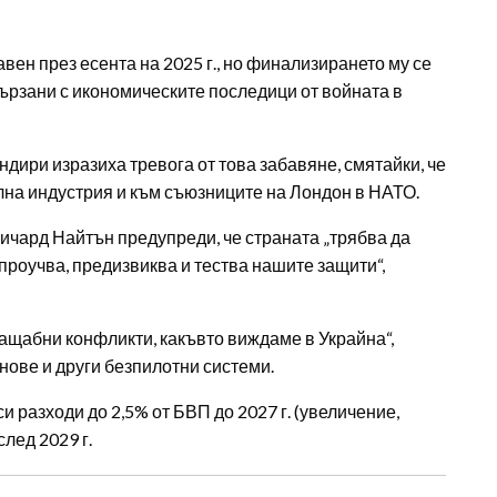
ен през есента на 2025 г., но финализирането му се
ързани с икономическите последици от войната в
ири изразиха тревога от това забавяне, смятайки, че
лна индустрия и към съюзниците на Лондон в НАТО.
ичард Найтън предупреди, че страната „трябва да
„проучва, предизвиква и тества нашите защити“,
мащабни конфликти, какъвто виждаме в Украйна“,
онове и други безпилотни системи.
 разходи до 2,5% от БВП до 2027 г. (увеличение,
лед 2029 г.