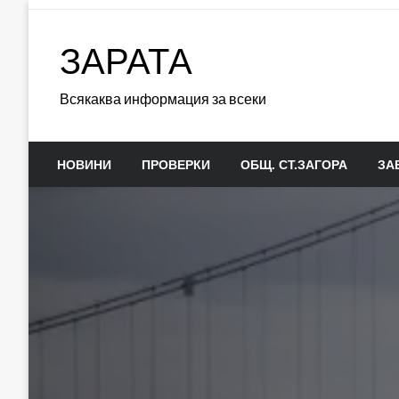
Skip
to
ЗАРАТА
content
Всякаква информация за всеки
НОВИНИ
ПРОВЕРКИ
ОБЩ. СТ.ЗАГОРА
ЗА