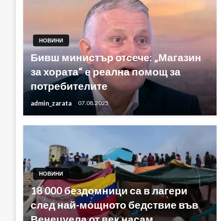
НОВИНИ
Бивш министър отсече: „Магазин
за хората“ е реална помощ за
потребителите
admin_zarata
07.08.2025
НОВИНИ
18 000 бездомници са в лагери
след най-мощното бедствие във
Венецуела от век насам