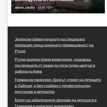
admin_zarata
11.07.2026
Зеленски обяви началото на специална
операция срещу военната промишленост на
Русия
Русия разпространи видеозапис, показващ
последиците от удари по логистичен център в
района на Киев
Германски прокурор: Дронът, открит на летището
в Лайпциг, е бил снабден с професионален
експлозив и детонатор
Броят на забелязаните дронове на летищата в
Германия е нараснал значително