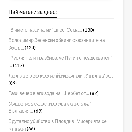
Най-четени за днес:
„В името на сина ми“ днес: Сема…
(130)
Володимир Зеленски обвини съюзниците на
Киев:…
(124)
„Руският елит разбира, че Путин е неадекватен“:
…
(117)
Дрон с експлозиви край украински „Антонов“ в…
(89)
Тази вечер в епизода на „Шербет от…
(82)
Мицкоски каза, че „източната съседка“
България…
(69)
Брутално убийство в Пловдив! Мисерията се
заплита
(66)