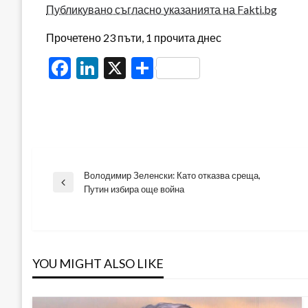
Публикувано съгласно указанията на Fakti.bg
Прочетено 23 пъти, 1 прочита днес
Facebook
LinkedIn
X
Share
Володимир Зеленски: Като отказва среща,
Навигация
Previous
Путин избира още война
Post
YOU MIGHT ALSO LIKE