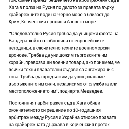
Хага в полза на Русия по делото за правата върху
крайбрежните води на Черно море в близост до
Крим, Керченския пролив и Азовско море.
''Следователно Русия трябва да унищожи флота на
Бандера, който се обновява от европейските
негодници, включително техните военноморски
дронове. Трябва да унищожим търговските им
кораби, превозващи военни товари, ако приемем, че
всички техни плавателни съдове са ангажирани с
това. Трябва да продължим да унищожаваме
въоръжените им сили, независимо от службата или
местоположението им'', подчерта Медведев.
Постоянният арбитражен съд в Хага обяви
окончателното си решение по 10-годишния
арбитраж между Русия и Украйна относно правата
на крайбрежната държава в Керченския проток,