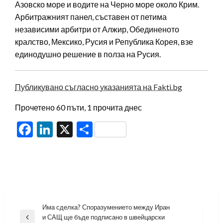
Азовско море и водите на Черно море около Крим.
Арбитражният панел, съставен от петима
независими арбитри от Алжир, Обединеното
кралство, Мексико, Русия и Република Корея, взе
единодушно решение в полза на Русия.
Публикувано съгласно указанията на Fakti.bg
Прочетено 60 пъти, 1 прочита днес
Facebook
LinkedIn
X
Share
Навигация
Има сделка? Споразумението между Иран
и САЩ ще бъде подписано в швейцарски
Previous