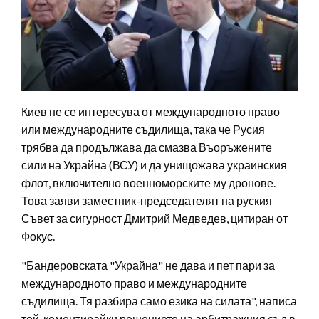
Киев не се интересува от международното право
или международните съдилища, така че Русия
трябва да продължава да смазва Въоръжените
сили на Украйна (ВСУ) и да унищожава украинския
флот, включително военноморските му дронове.
Това заяви заместник-председателят на руския
Съвет за сигурност Дмитрий Медведев, цитиран от
Фокус.
"Бандеровската "Украйна" не дава и пет пари за
международното право и международните
съдилища. Тя разбира само езика на силата", написа
той, коментирайки решението на арбитражния съд в