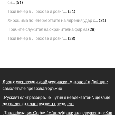
си…
(51)
Тази вечер в „Грехове и рози“:…
(51)
Хирошима почете жертвите на ядрения удар с…
(31)
Пребит е служител на охранителна фирма
(28)
Тази вечер в „Грехове и рози“:…
(28)
Дрон с експлозиви край украински „Антонов“ в Лайпциг:
самолетът е превозвал оръжие
„Руският елит разбира, че Путин е неадекватен“: ще бъде
ли свален от власт руският президент
„Топлофикация София“ e (полу)фалирало дружество: Как