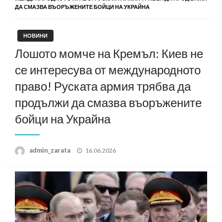
ДА СМАЗВА ВЪОРЪЖЕНИТЕ БОЙЦИ НА УКРАЙНА
НОВИНИ
Лошото момче на Кремъл: Киев не
се интересува от международното
право! Руската армия трябва да
продължи да смазва въоръжените
бойци на Украйна
Posted
admin_zarata
16.06.2026
on