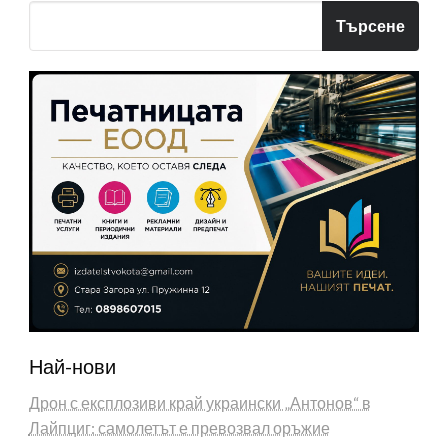
Търсене
Най-нови
Дрон с експлозиви край украински „Антонов“ в
Лайпциг: самолетът е превозвал оръжие