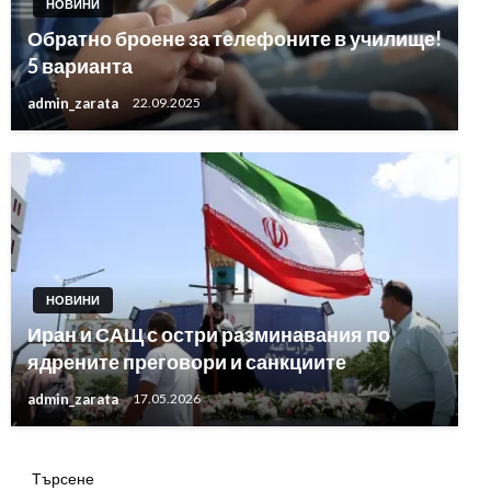
НОВИНИ
Обратно броене за телефоните в училище!
5 варианта
admin_zarata
22.09.2025
НОВИНИ
Иран и САЩ с остри разминавания по
ядрените преговори и санкциите
admin_zarata
17.05.2026
Търсене