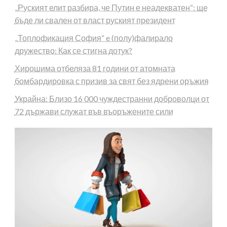
„Руският елит разбира, че Путин е неадекватен“: ще
бъде ли свален от власт руският президент
„Топлофикация София“ e (полу)фалирало
дружество: Как се стигна дотук?
Хирошима отбеляза 81 години от атомната
бомбардировка с призив за свят без ядрени оръжия
Украйна: Близо 16 000 чуждестранни доброволци от
72 държави служат във въоръжените сили