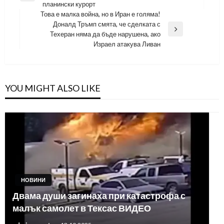
планински курорт
Post
Това е малка война, но в Иран е голяма!
Доналд Тръмп смята, че сделката с
Next
Техеран няма да бъде нарушена, ако
Post
Израел атакува Ливан
YOU MIGHT ALSO LIKE
НОВИНИ
Двама души загинаха при катастрофа с
малък самолет в Тексас ВИДЕО