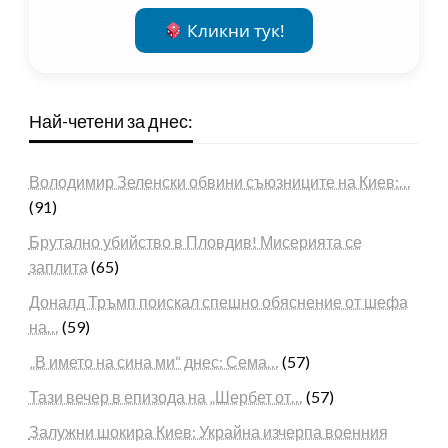
Кликни тук!
Най-четени за днес:
Володимир Зеленски обвини съюзниците на Киев:…
(91)
Брутално убийство в Пловдив! Мисерията се
заплита
(65)
Доналд Тръмп поискал спешно обяснение от шефа
на…
(59)
„В името на сина ми“ днес: Сема…
(57)
Тази вечер в епизода на „Шербет от…
(57)
Залужни шокира Киев: Украйна изчерпа военния