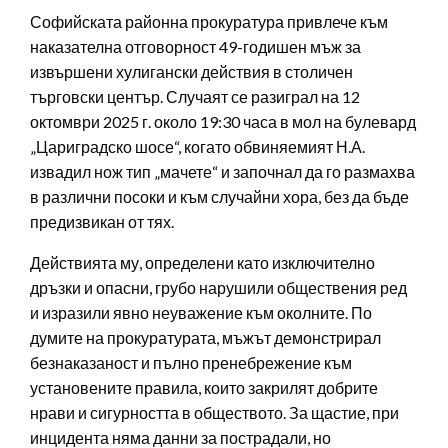
Софийската районна прокуратура привлече към
наказателна отговорност 49-годишен мъж за
извършени хулигански действия в столичен
търговски център. Случаят се разиграл на 12
октомври 2025 г. около 19:30 часа в мол на булевард
„Цариградско шосе“, когато обвиняемият Н.А.
извадил нож тип „мачете“ и започнал да го размахва
в различни посоки и към случайни хора, без да бъде
предизвикан от тях.
Действията му, определени като изключително
дръзки и опасни, грубо нарушили обществения ред
и изразили явно неуважение към околните. По
думите на прокуратурата, мъжът демонстрирал
безнаказаност и пълно пренебрежение към
установените правила, които закрилят добрите
нрави и сигурността в обществото. За щастие, при
инцидента няма данни за пострадали, но