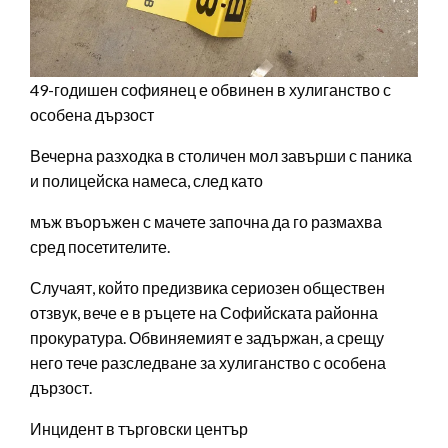
49-годишен софиянец е обвинен в хулиганство с
особена дързост
Вечерна разходка в столичен мол завърши с паника
и полицейска намеса, след като
мъж въоръжен с мачете започна да го размахва
сред посетителите.
Случаят, който предизвика сериозен обществен
отзвук, вече е в ръцете на Софийската районна
прокуратура. Обвиняемият е задържан, а срещу
него тече разследване за хулиганство с особена
дързост.
Инцидент в търговски център