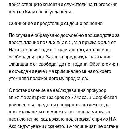
присъстващите клиенти и служители на търговския
център били силно уплашени.
Обвинение и предстоящо съдебно решение
По случая е образувано досъдебно производство за
престъпление по чл. 325, ал. 2, във връзка с ал. 1 от
Наказателния кодекс – хулиганство, извършено с
особена дързост. Законът предвижда наказание
„лишаване от свобода“ до пет години. Обвиняемият
е осъждан и вече има криминално минало, което
утежнява положението му пред съда.
С постановление на наблюдаващия прокурор
мъжът е задържан за срок до 72 часа. В Софийския
районен съд предстои прокурорът по делото да
внесе искане за вземане на постоянна мярка за
неотклонение „задържане под стража“ спрямо Н.А.
Ако съдът уважи искането, 49-годишният ще остане