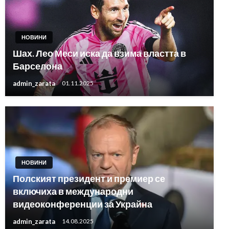
НОВИНИ
Шах. Лео Меси иска да взима властта в
Барселона
admin_zarata
01.11.2025
НОВИНИ
Полският президент и премиер се
включиха в международни
видеоконференции за Украйна
admin_zarata
14.08.2025