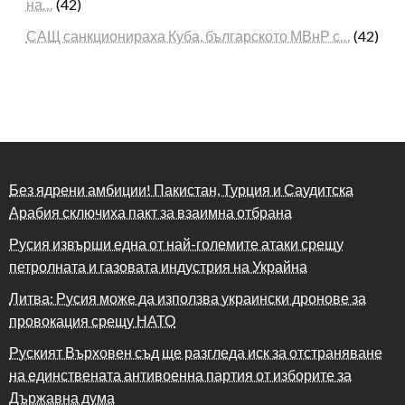
на…
(42)
САЩ санкционираха Куба, българското МВнР с…
(42)
Без ядрени амбиции! Пакистан, Турция и Саудитска
Арабия сключиха пакт за взаимна отбрана
Русия извърши една от най-големите атаки срещу
петролната и газовата индустрия на Украйна
Литва: Русия може да използва украински дронове за
провокация срещу НАТО
Руският Върховен съд ще разгледа иск за отстраняване
на единствената антивоенна партия от изборите за
Държавна дума