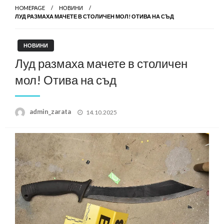
HOMEPAGE
НОВИНИ
ЛУД РАЗМАХА МАЧЕТЕ В СТОЛИЧЕН МОЛ! ОТИВА НА СЪД
НОВИНИ
Луд размаха мачете в столичен
мол! Отива на съд
Posted
admin_zarata
14.10.2025
on