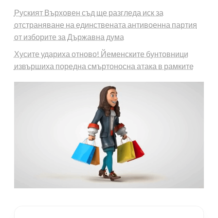
Руският Върховен съд ще разгледа иск за
отстраняване на единствената антивоенна партия
от изборите за Държавна дума
Хусите удариха отново! Йеменските бунтовници
извършиха поредна смъртоносна атака в рамките