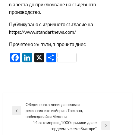
в ареста до приключване на съдебното
производство.
Публикувано с изричното съгласие на
https://www.standartnews.com/
Прочетено 26 пъти, 1 прочита днес
Facebook
LinkedIn
X
Share
Навигация
Обединената левица спечели
регионалните избори в Тоскана,
Previous
побеждавайки Мелони
Post
14 октомври и „1000 причини да се
Next
гордеем, че сме българи“
Post