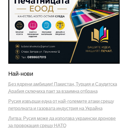
Най-нови
Без ядрени амбиции! Пакистан, Турция и Саудитска
Арабия сключиха пакт за взаимна отбрана
Русия извърши една от най-големите атаки срещу
петролната и газовата индустрия на Украйна
Литва: Русия може да използва украински дронове
за провокация срещу НАТО