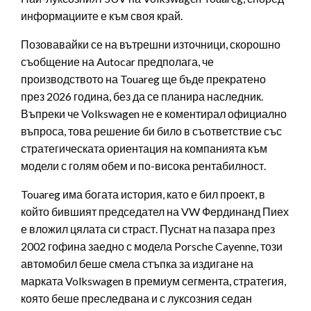
информациите е към своя край.
Позовавайки се на вътрешни източници, скорошно
съобщение на Autocar предполага, че
производството на Touareg ще бъде прекратено
през 2026 година, без да се планира наследник.
Въпреки че Volkswagen не е коментирал официално
въпроса, това решение би било в съответствие със
стратегическата ориентация на компанията към
модели с голям обем и по-висока рентабилност.
Touareg има богата история, като е бил проект, в
който бившият председател на VW Фердинанд Пиех
е вложил цялата си страст. Пуснат на пазара през
2002 гофина заедно с модела Porsche Cayenne, този
автомобил беше смела стъпка за издигане на
марката Volkswagen в премиум сегмента, стратегия,
която беше преследвана и с луксозния седан