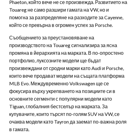
Phaeton, който вече не се произвежда. Развитието на
Touareg не само разшири гамата на VW, но и
помогна за разпределяне на разходите за Cayenne,
който се превърна в огромен успех за Porsche.
Съобщението за преустановяване на
производството на Touareg сигнализира за ясна
промяна в йерархията на марката. В по-опростено
портфолио, луксозните модели ще бъдат
произвеждани от сродни марки като Audi и Porsche,
които вече продават модели на същата платформа
MLB Evo. Междувременно Volkswagen ще се
фокусира върху укрепването на позициите си в
основните сегменти с популярни модели като
Tiguan, глобалния бестселър на марката. За
купувачите, които търсят по-голям SUV на VW, се
очаква модели като Tayron да заемат по-важна роля
в гамата.