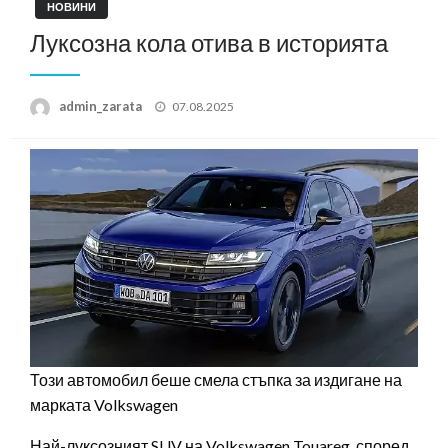
НОВИНИ
Луксозна кола отива в историята
Posted
admin_zarata
07.08.2025
on
Този автомобил беше смела стъпка за издигане на
марката Volkswagen
Най-луксозният SUV на Volkswagen Touareg, според