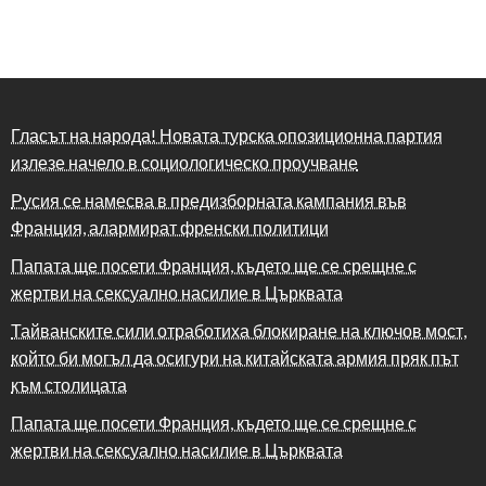
Гласът на народа! Новата турска опозиционна партия
излезе начело в социологическо проучване
Русия се намесва в предизборната кампания във
Франция, алармират френски политици
Папата ще посети Франция, където ще се срещне с
жертви на сексуално насилие в Църквата
Тайванските сили отработиха блокиране на ключов мост,
който би могъл да осигури на китайската армия пряк път
към столицата
Папата ще посети Франция, където ще се срещне с
жертви на сексуално насилие в Църквата