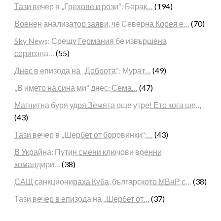
Тази вечер в „Грехове и рози“: Берак…
(194)
Военен анализатор заяви, че Северна Корея е…
(70)
Sky News: Срещу Германия бе извършена
сериозна…
(55)
Днес в епизода на „Доброта“: Мурат…
(49)
„В името на сина ми“ днес: Сема…
(47)
Магнитна буря удря Земята още утре! Ето кога ще…
(43)
Тази вечер в „Шербет от боровинки“:…
(43)
В Украйна: Путин смени ключови военни
командири…
(38)
САЩ санкционираха Куба, българското МВнР с…
(38)
Тази вечер в епизода на „Шербет от…
(37)