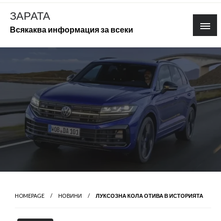
Skip
ЗАРАТА
to
Всякаква информация за всеки
content
HOMEPAGE
НОВИНИ
ЛУКСОЗНА КОЛА ОТИВА В ИСТОРИЯТА