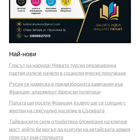
Най-нови
Гласът на народа! Новата турска опозиционна
партия излезе начело в социологическо проучване
Русия се намесва в предизборната кампания във
Франция, алармират френски политици
Папата ще посети Франция, където ще се срещне с
жертви на сексуално насилие в Църквата
Тайванските сили отработиха блокиране на ключов
мост, който би могъл да осигури на китайската армия
пряк път към столицата