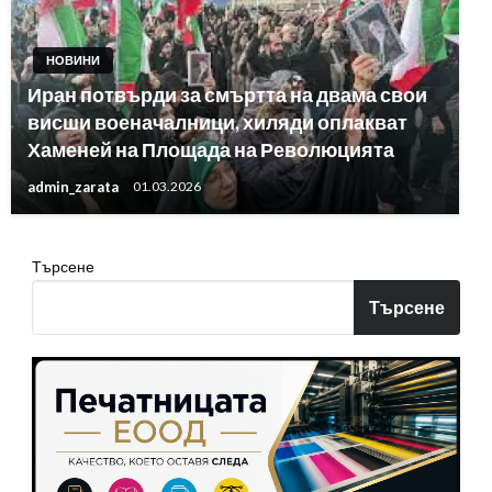
НОВИНИ
Иран потвърди за смъртта на двама свои
висши военачалници, хиляди оплакват
Хаменей на Площада на Революцията
admin_zarata
01.03.2026
Търсене
Търсене