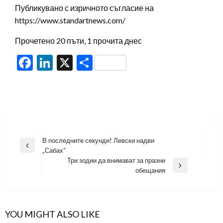
Публикувано с изричното съгласие на
https://www.standartnews.com/
Прочетено 20 пъти, 1 прочита днес
Facebook
LinkedIn
X
Share
Навигация
В последните секунди! Левски надви
Previous
„Сабах“
Post
Три зодии да внимават за празни
Next
обещания
Post
YOU MIGHT ALSO LIKE