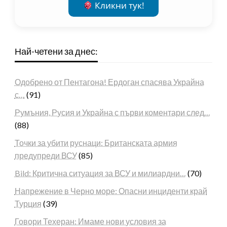
Кликни тук!
Най-четени за днес:
Одобрено от Пентагона! Ердоган спасява Украйна
с…
(91)
Румъния, Русия и Украйна с първи коментари след…
(88)
Точки за убити руснаци: Британската армия
предупреди ВСУ
(85)
Bild: Критична ситуация за ВСУ и милиардни…
(70)
Напрежение в Черно море: Опасни инциденти край
Турция
(39)
Говори Техеран: Имаме нови условия за