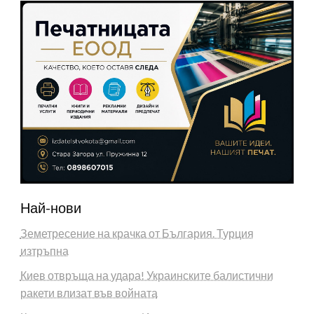
Най-нови
Земетресение на крачка от България. Турция
изтръпна
Киев отвръща на удара! Украинските балистични
ракети влизат във войната