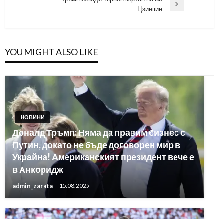
Next
Цзинпин
Post
YOU MIGHT ALSO LIKE
НОВИНИ
Доналд Тръмп: Няма да правим бизнес с
Путин, докато не бъде договорен мир в
Украйна! Американският президент вече е
в Анкоридж
admin_zarata
15.08.2025