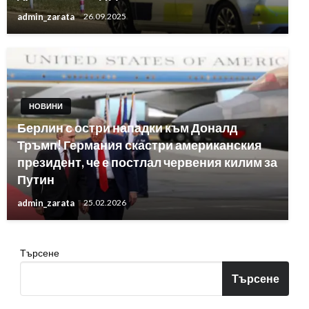
admin_zarata
26.09.2025
НОВИНИ
Берлин с остри нападки към Доналд
Тръмп! Германия скастри американския
президент, че е постлал червения килим за
Путин
admin_zarata
25.02.2026
Търсене
Търсене