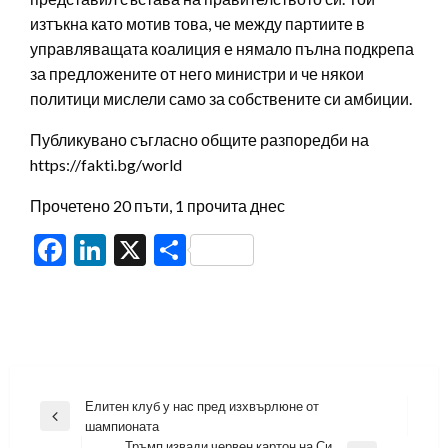
изтъкна като мотив това, че между партиите в
управляващата коалиция е нямало пълна подкрепа
за предложените от него министри и че някои
политици мислели само за собствените си амбиции.
Публикувано съгласно общите разпоредби на
https://fakti.bg/world
Прочетено 20 пъти, 1 прочита днес
Facebook
LinkedIn
X
Share
Навигация
Елитен клуб у нас пред изхвърлюне от
Previous
шампионата
Post
Тръмп извади червен картон на Си