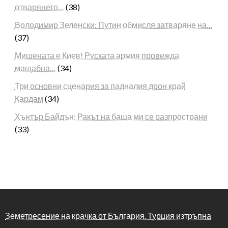
отварянето…
(38)
Володимир Зеленски: Путин обмисля затваряне на…
(37)
Мишената е Киев! Руската армия провежда
мащабна…
(34)
Три основни сценария за падналия дрон край
Кардам
(34)
Хънтър Байдън: Ракът на баща ми се разпространи
(33)
Земетресение на крачка от България. Турция изтръпна