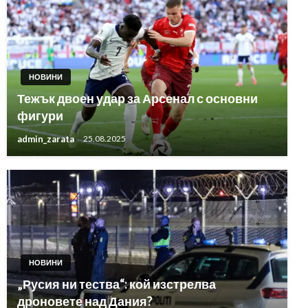
НОВИНИ
Тежък двоен удар за Арсенал с основни
фигури
admin_zarata
25.08.2025
НОВИНИ
„Русия ни тества“: кой изстрелва
дроновете над Дания?