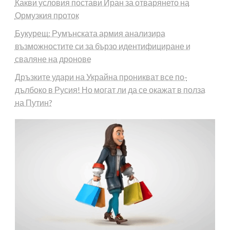
Какви условия постави Иран за отварянето на
Ормузкия проток
Букурещ: Румънската армия анализира
възможностите си за бързо идентифициране и
сваляне на дронове
Дръзките удари на Украйна проникват все по-
дълбоко в Русия! Но могат ли да се окажат в полза
на Путин?