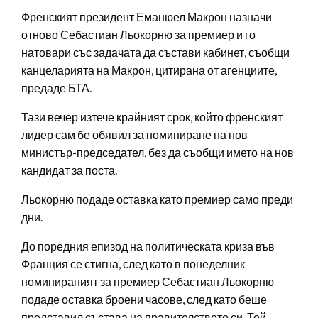
Френският президент Еманюел Макрон назначи
отново Себастиан Льокорню за премиер и го
натовари със задачата да състави кабинет, съобщи
канцеларията на Макрон, цитирана от агенциите,
предаде БТА.
Тази вечер изтече крайният срок, който френският
лидер сам бе обявил за номиниране на нов
министър-председател, без да съобщи името на нов
кандидат за поста.
Льокорню подаде оставка като премиер само преди
дни.
До поредния епизод на политическата криза във
Франция се стигна, след като в понеделник
номинираният за премиер Себастиан Льокорню
подаде оставка броени часове, след като беше
представил състава на правителството си. Той