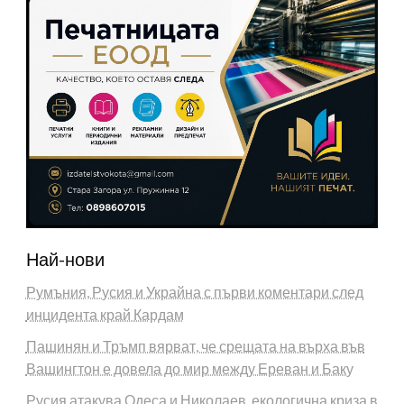
Най-нови
Румъния, Русия и Украйна с първи коментари след
инцидента край Кардам
Пашинян и Тръмп вярват, че срещата на върха във
Вашингтон е довела до мир между Ереван и Баку
Русия атакува Одеса и Николаев, екологична криза в