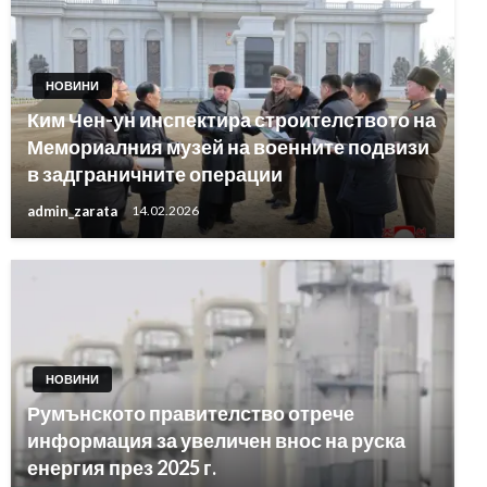
НОВИНИ
Ким Чен-ун инспектира строителството на
Мемориалния музей на военните подвизи
в задграничните операции
admin_zarata
14.02.2026
НОВИНИ
Румънското правителство отрече
информация за увеличен внос на руска
енергия през 2025 г.