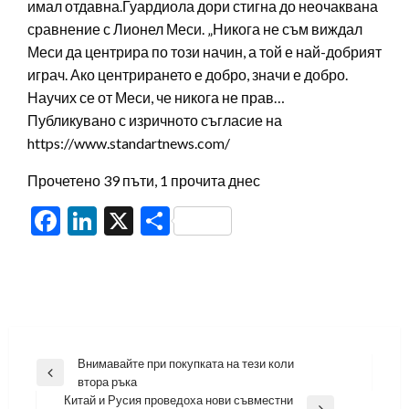
имал отдавна.Гуардиола дори стигна до неочаквана
сравнение с Лионел Меси. „Никога не съм виждал
Меси да центрира по този начин, а той е най-добрият
играч. Ако центрирането е добро, значи е добро.
Научих се от Меси, че никога не прав…
Публикувано с изричното съгласие на
https://www.standartnews.com/
Прочетено 39 пъти, 1 прочита днес
Facebook
LinkedIn
X
Share
Навигация
Внимавайте при покупката на тези коли
Previous
втора ръка
Post
Китай и Русия проведоха нови съвместни