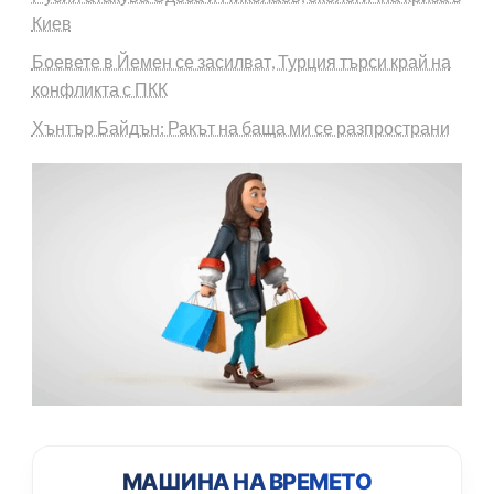
Киев
Боевете в Йемен се засилват, Турция търси край на
конфликта с ПКК
Хънтър Байдън: Ракът на баща ми се разпространи
МАШИНА НА ВРЕМЕТО