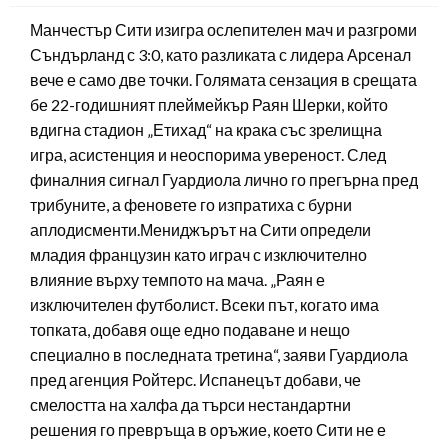
Манчестър Сити изигра ослепителен мач и разгроми
Съндърланд с 3:0, като разликата с лидера Арсенал
вече е само две точки. Голямата сензация в срещата
бе 22-годишният плеймейкър Раян Шерки, който
вдигна стадион „Етихад“ на крака със зрелищна
игра, асистенция и неоспорима увереност. След
финалния сигнал Гуардиола лично го прегърна пред
трибуните, а феновете го изпратиха с бурни
аплодисменти.Мениджърът на Сити определи
младия французин като играч с изключително
влияние върху темпото на мача. „Раян е
изключителен футболист. Всеки път, когато има
топката, добавя още едно подаване и нещо
специално в последната третина“, заяви Гуардиола
пред агенция Ройтерс. Испанецът добави, че
смелостта на халфа да търси нестандартни
решения го превръща в оръжие, което Сити не е