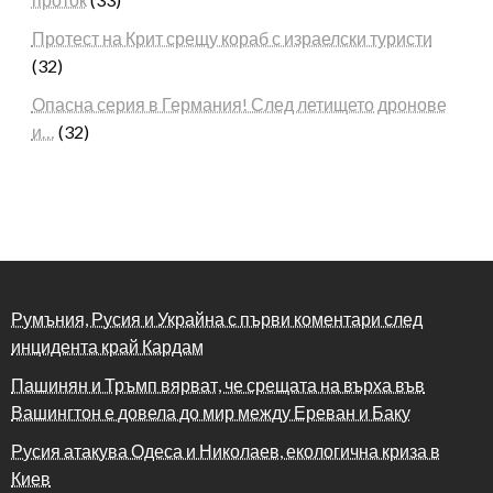
Протест на Крит срещу кораб с израелски туристи
(32)
Опасна серия в Германия! След летището дронове
и…
(32)
Румъния, Русия и Украйна с първи коментари след
инцидента край Кардам
Пашинян и Тръмп вярват, че срещата на върха във
Вашингтон е довела до мир между Ереван и Баку
Русия атакува Одеса и Николаев, екологична криза в
Киев