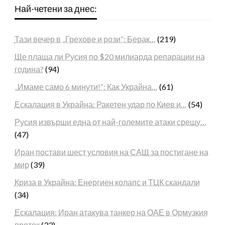
Най-четени за днес:
Тази вечер в „Грехове и рози“: Берак…
(219)
Ще плаща ли Русия по $20 милиарда репарации на
година?
(94)
„Имаме само 6 минути!“: Как Украйна…
(61)
Ескалация в Украйна: Ракетен удар по Киев и…
(54)
Русия извърши една от най-големите атаки срещу…
(47)
Иран постави шест условия на САЩ за постигане на
мир
(39)
Криза в Украйна: Енергиен колапс и ТЦК скандали
(34)
Ескалация: Иран атакува танкер на ОАЕ в Ормузкия
проток
(33)