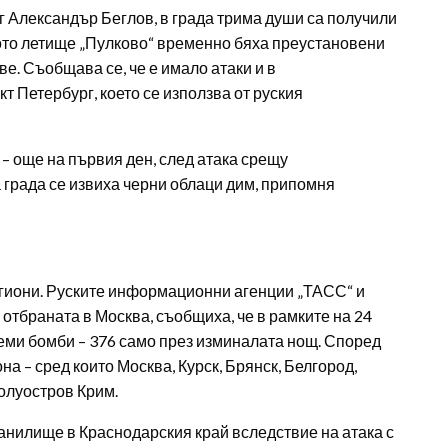
г Александър Беглов, в града трима души са получили
ото летище „Пулково“ временно бяха преустановени
е. Съобщава се, че е имало атаки и в
 Петербург, което се използва от руския
– още на първия ден, след атака срещу
 града се извиха черни облаци дим, припомня
региони. Руските информационни агенции „ТАСС“ и
отбраната в Москва, съобщиха, че в рамките на 24
еми бомби – 376 само през изминалата нощ. Според
а – сред които Москва, Курск, Брянск, Белгород,
полуостров Крим.
нилище в Краснодарския край вследствие на атака с