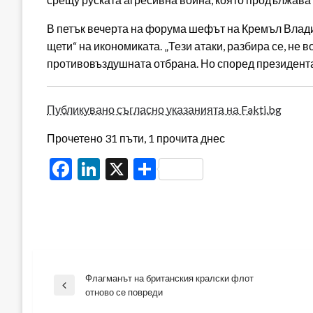
В петък вечерта на форума шефът на Кремъл Влади
щети“ на икономиката. „Тези атаки, разбира се, не в
противовъздушната отбрана. Но според президента
Публикувано съгласно указанията на Fakti.bg
Прочетено 31 пъти, 1 прочита днес
Facebook
LinkedIn
X
Share
Флагманът на британския кралски флот
Навигация
Previous
отново се повреди
Post