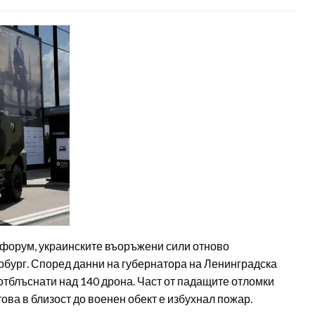
форум, украинските въоръжени сили отново
рбург. Според данни на губернатора на Ленинградска
отблъснати над 140 дрона. Част от падащите отломки
ова в близост до военен обект е избухнал пожар.