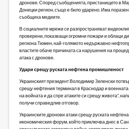
дронове. Според съобщенията, пристанището в Ма
Донецки регион, също е било ударено. Има поразен
съобщиха медиите.
В социалните мрежи се разпространяват видеоклипо
проверени, показващи огромни пожари и облаци ди
региона Тюмен, най-голямото недържавно нефтоп
властите обаче причината са нарушения на процеду
атака с дронове.
Удари срещу руската нефтена промишленост
Украинският президент Володимир Зеленски потвър
срещу нефтения терминал в Краснодар и военната б
на войната и да спре атаките си срещу живота“, на
получи справедлив отговор.
Украинските дронови атаки срещу руската нефтена
икономическия форум, който приключва днес в Санк
срещу руската агресивна война, която продължава 