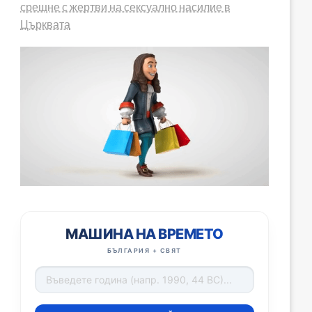
срещне с жертви на сексуално насилие в
Църквата
МАШИНА НА ВРЕМЕТО
БЪЛГАРИЯ + СВЯТ