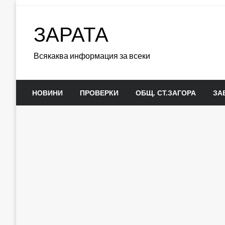
Skip
to
ЗАРАТА
content
Всякаква информация за всеки
НОВИНИ
ПРОВЕРКИ
ОБЩ. СТ.ЗАГОРА
ЗА