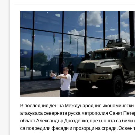
В последния ден на Международния икономически 
атакуваха северната руска метрополия Санкт Пете
област Александър Дрозденко, през нощта са били 
са повредили фасади и прозорци на сгради. Освен т