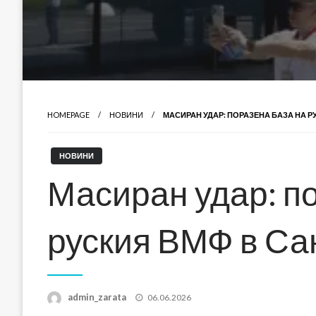
HOMEPAGE
НОВИНИ
МАСИРАН УДАР: ПОРАЗЕНА БАЗА НА Р
НОВИНИ
Масиран удар: п
руския ВМФ в Са
Posted
admin_zarata
06.06.2026
on