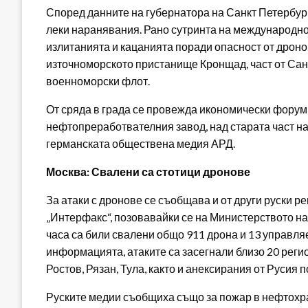
Според данните на губернатора на Санкт Петербур
леки наранявания. Рано сутринта на международн
излитанията и кацанията поради опасност от дронов
източноморското пристанище Кронщад, част от Санкт
военноморски флот.
От сряда в града се провежда икономически форум 
нефтопреработвателния завод, над старата част на
германската обществена медия АРД.
Москва: Свалени са стотици дронове
За атаки с дронове се съобщава и от други руски 
„Интерфакс“, позовавайки се на Министерството на 
часа са били свалени общо 911 дрона и 13 управля
информацията, атаките са засегнали близо 20 регион
Ростов, Рязан, Тула, както и анексирания от Русия 
Руските медии съобщиха също за пожар в нефтохра