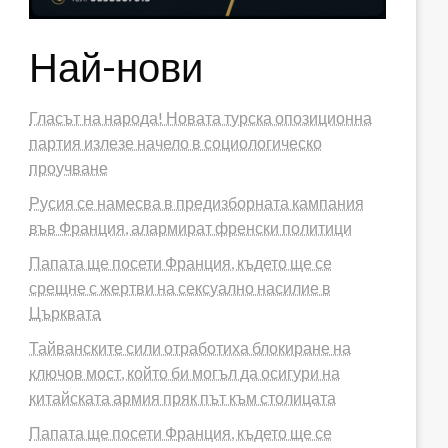
Най-нови
Гласът на народа! Новата турска опозиционна
партия излезе начело в социологическо
проучване
Русия се намесва в предизборната кампания
във Франция, алармират френски политици
Папата ще посети Франция, където ще се
срещне с жертви на сексуално насилие в
Църквата
Тайванските сили отработиха блокиране на
ключов мост, който би могъл да осигури на
китайската армия пряк път към столицата
Папата ще посети Франция, където ще се