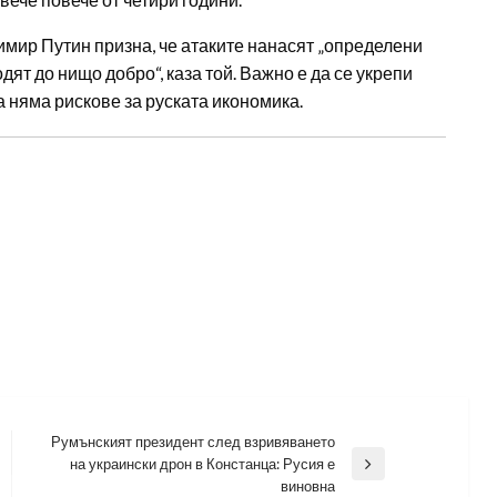
мир Путин призна, че атаките нанасят „определени
одят до нищо добро“, каза той. Важно е да се укрепи
 няма рискове за руската икономика.
Румънският президент след взривяването
на украински дрон в Констанца: Русия е
Next
виновна
Post