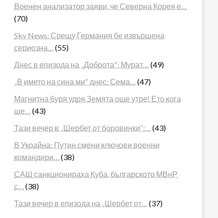
Военен анализатор заяви, че Северна Корея е…
(70)
Sky News: Срещу Германия бе извършена
сериозна…
(55)
Днес в епизода на „Доброта“: Мурат…
(49)
„В името на сина ми“ днес: Сема…
(47)
Магнитна буря удря Земята още утре! Ето кога
ще…
(43)
Тази вечер в „Шербет от боровинки“:…
(43)
В Украйна: Путин смени ключови военни
командири…
(38)
САЩ санкционираха Куба, българското МВнР
с…
(38)
Тази вечер в епизода на „Шербет от…
(37)