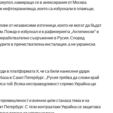
риупол, намиращо се в анексирания от Москва
и нефтохранилища, които са избухнали в пламъци,
ве от независими източници, които не могат да бъдат
м. Пожар е избухнал и в рафинерията „Антипински“ в
реработвателно съоръжение в Русия. Според
рите в пречиствателна инсталация, а не украинска
ди в платформата X, че са били нанесени удари
аза в Санкт Петербург. „Русия трябва да сложи край
писа той. Всяка несправедливост спрямо Украйна ще
 промишленост и военни цели станаха тема и на
т Петербург. С тези контраатаки Украйна се защитава
вече повече от четири години.