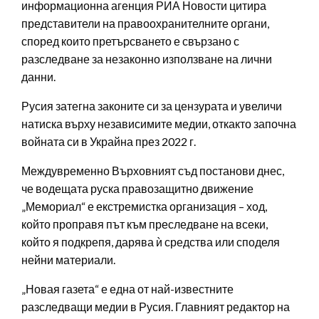
информационна агенция РИА Новости цитира
представители на правоохранителните органи,
според които претърсването е свързано с
разследване за незаконно използване на лични
данни.
Русия затегна законите си за цензурата и увеличи
натиска върху независимите медии, откакто започна
войната си в Украйна през 2022 г.
Междувременно Върховният съд постанови днес,
че водещата руска правозащитно движение
„Мемориал“ е екстремистка организация – ход,
който проправя път към преследване на всеки,
който я подкрепя, дарява ѝ средства или споделя
нейни материали.
„Новая газета“ е една от най-известните
разследващи медии в Русия. Главният редактор на