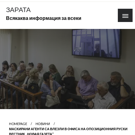
Skip
ЗАРАТА
to
Всякаква информация за всеки
content
HOMEPAGE
НОВИНИ
МАСКИРАНИ АГЕНТИ СА ВЛЕЗЛИ В ОФИСА НА ОПОЗИЦИОННИЯ РУСКИ
ВЕСТНИК „НОВАЯ ГАЗЕТА“