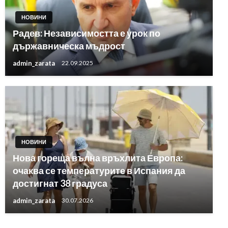
НОВИНИ
Радев: Независимостта е урок по
държавническа мъдрост
admin_zarata
22.09.2025
НОВИНИ
Нова гореща вълна връхлита Европа:
очаква се температурите в Испания да
достигнат 38 градуса
admin_zarata
30.07.2026