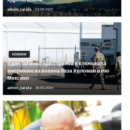
admin_zarata
24.09.2025
НОВИНИ
Един загинал при стрелба в ключовата
американска военна база Холоман в Ню
Мексико
admin_zarata
18.03.2026