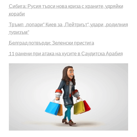
Сибига: Русия търси нова криза с храните, удряйки
кораби
Тръмп „попари“ Киев за „Пейтриът“, удари „родилния
туризъм“
Белград потвърди: Зеленски пристига
11 ранени при атака на хусите в Саудитска Арабия