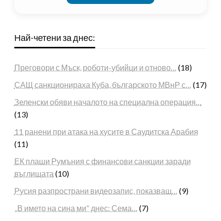
Най-четени за днес:
Преговори с Мъск, роботи-убийци и отново…
(18)
САЩ санкционираха Куба, българското МВнР с…
(17)
Зеленски обяви началото на специална операция…
(13)
11 ранени при атака на хусите в Саудитска Арабия
(11)
ЕК плаши Румъния с финансови санкции заради
въглищата
(10)
Русия разпространи видеозапис, показващ…
(9)
„В името на сина ми“ днес: Сема…
(7)