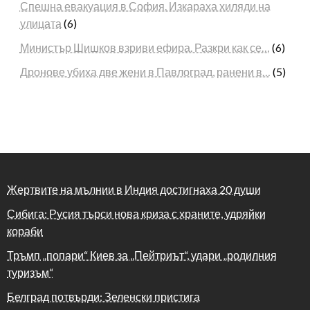
Спешна евакуация в София. Изкараха хиляди на
улицата
(6)
Министър Шишков взриви ефира. Разкри как се…
(6)
Дронове убиха две жени в Павлоград, ранени в…
(5)
Жертвите на мълнии в Индия достигнаха 20 души
Сибига: Русия търси нова криза с храните, удряйки
кораби
Тръмп „попари“ Киев за „Пейтриът“, удари „родилния
туризъм“
Белград потвърди: Зеленски пристига