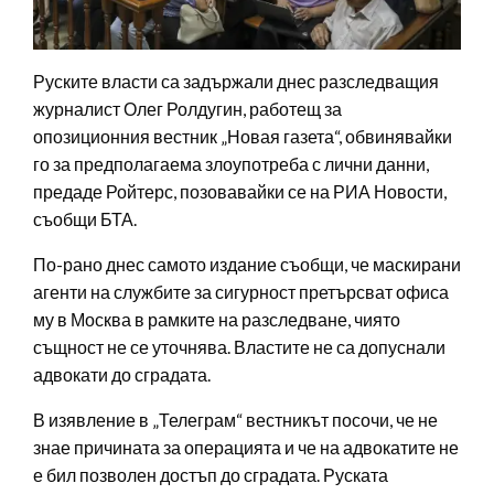
Руските власти са задържали днес разследващия
журналист Олег Ролдугин, работещ за
опозиционния вестник „Новая газета“, обвинявайки
го за предполагаема злоупотреба с лични данни,
предаде Ройтерс, позовавайки се на РИА Новости,
съобщи БТА.
По-рано днес самото издание съобщи, че маскирани
агенти на службите за сигурност претърсват офиса
му в Москва в рамките на разследване, чиято
същност не се уточнява. Властите не са допуснали
адвокати до сградата.
В изявление в „Телеграм“ вестникът посочи, че не
знае причината за операцията и че на адвокатите не
е бил позволен достъп до сградата. Руската