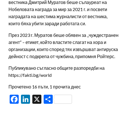
вестника Дмитрий Муратов беше сълауреат на
Нобеловата награда за мир за 2021 г. и посвети
наградата на шестима журналисти от вестника,
които бяха убити заради работата си.
През 2023 г. Муратов беше обявен за „чуждестранен
агент“ – етикет, който властите слагат на хора и
организации, които според тях извършват антируска
дейност с подкрепа от чужбина, припомня Ройтерс.
Публикувано съгласно общите разпоредби на
https://fakti.bg/world
Прочетено 16 пъти, 1 прочита днес
Facebook
LinkedIn
X
Share