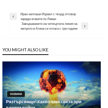
Навигация
Иран заплаши Израел с твърд отговор
Previous
заради атаките по Ливан
Post
Завършването на четвъртата линия на
Next
метрото в Атина се отлага с три години
Post
YOU MIGHT ALSO LIKE
НОВИНИ
Разтърсващо! Какво чака света при
ядрена война