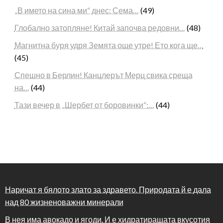
„В името на сина ми“ днес: Сема…
(49)
Глобално затопляне! Китай започва редовни…
(48)
Магнитна буря удря Земята още утре! Ето кога ще…
(45)
Спешно в Берлин! Канцлерът Мерц свика среща
на…
(44)
Тази вечер в „Шербет от боровинки“:…
(44)
Наричат я бялото злато за здравето. Природата й е дала
над 80 жизненоважни минерали
В нея има авокадо и ягоди. И е хидратиращата вкусотия