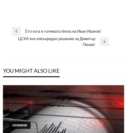
Навигация
Ето кога е голямата битка на Иван Иванов!
Previous
ЦСКА взе извънредно решение за Димитър
Post
Next
Пенев!
Post
YOU MIGHT ALSO LIKE
НОВИНИ