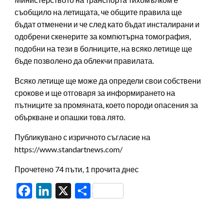
съобщило на летищата, че общите правила ще
бъдат отменени и че след като бъдат инсталирани и
одобрени скенерите за компютърна томография,
подобни на тези в болниците, на всяко летище ще
бъде позволено да облекчи правилата.
Всяко летище ще може да определи свои собствени
срокове и ще отговаря за информирането на
пътниците за промяната, което породи опасения за
объркване и опашки това лято.
Публикувано с изричното съгласие на
https://www.standartnews.com/
Прочетено 74 пъти, 1 прочита днес
Facebook
LinkedIn
X
Share