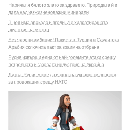
Наричат я бялото злато за здравето. Природата й е
дала над 80 жизненоважни минерали
В нея има авокадо и ягоди. И е хидратиращата
вкусотия на лятото
Без ядрени амбиции! Пакистан, Турция и Саудитска
Арабия сключиха пакт за взаимна отбрана
Русия извърши една от най-големите атаки срещу
петролната и газовата индустрия на Украйна
Литва: Русия може да използва украински дронове
за провокация срещу НАТО