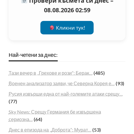
Провери късмета си днес –
08.08.2026 02:59
Кликни тук!
Най-четени за днес:
Тази вечер в „Грехове и рози“: Берак…
(485)
Военен анализатор заяви, че Северна Корея е…
(93)
Русия извърши една от най-големите атаки срещу…
(77)
Sky News: Срещу Германия бе извършена
сериозна…
(64)
Днес в епизода на „Доброта“: Мурат…
(53)