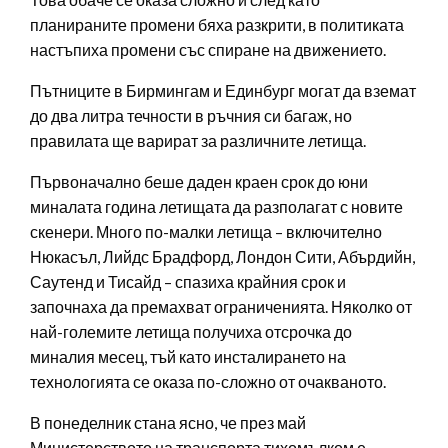
планираните промени бяха разкрити, в политиката
настъпиха промени със спиране на движението.
Пътниците в Бирмингам и Единбург могат да вземат
до два литра течности в ръчния си багаж, но
правилата ще варират за различните летища.
Първоначално беше даден краен срок до юни
миналата година летищата да разполагат с новите
скенери. Много по-малки летища – включително
Нюкасъл, Лийдс Брадфорд, Лондон Сити, Абърдийн,
Саутенд и Тисайд – спазиха крайния срок и
започнаха да премахват ограниченията. Няколко от
най-големите летища получиха отсрочка до
миналия месец, тъй като инсталирането на
технологията се оказа по-сложно от очакваното.
В понеделник стана ясно, че през май
Министерството на транспорта тихомълком е