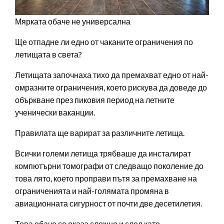
Мярката обаче не универсална
Ще отпадне ли едно от чаканите ограничения по
летищата в света?
Летищата започнаха тихо да премахват едно от най-
омразните ограничения, което рискува да доведе до
объркване през пиковия период на летните
ученически ваканции.
Правилата ще варират за различните летища.
Всички големи летища трябваше да инсталират
компютърни томографи от следващо поколение до
това лято, което проправи пътя за премахване на
ограниченията и най-голямата промяна в
авиационната сигурност от почти две десетилетия.
Това обаче се оказа сложно и след като