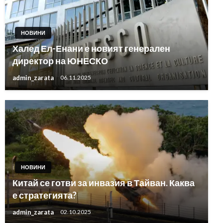
НОВИНИ
Халед Ел-Енани е новият генерален
директор на ЮНЕСКО
admin_zarata
06.11.2025
НОВИНИ
Китай се готви за инвазия в Тайван. Каква
е стратегията?
admin_zarata
02.10.2025