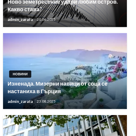
Ново земетресение удари любим остров.
Какво става?
admin_zarata
20.06.2025
НОВИНИ
Изненада. Мизерни навици от соца се
настаниха в Гърция
admin_zarata
23.08.2025