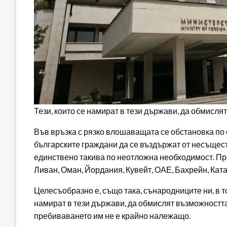
Тези, които се намират в тези държави, да обмисл
Във връзка с рязко влошаващата се обстановка по 
българските граждани да се въздържат от несъщес
единствено такива по неотложна необходимост. Пре
Ливан, Оман, Йордания, Кувейт, ОАЕ, Бахрейн, Ката
Целесъобразно е, също така, сънародниците ни, в 
намират в тези държави, да обмислят възможността
пребиваването им не е крайно належащо.