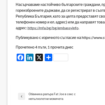
Насърчаваме настойчиво българските граждани, п
гореизброените държави, да се регистрират в съо
Република България, като за целта предоставят сво
телефонен номер и ел. адрес) или да направят тов
адрес:
https://mfa.bg/bg/embassyinfo
.
Публикувано с изричното съгласие на https://www.s
Прочетено 4 пъти, 1 прочита днес
Facebook
LinkedIn
X
Share
Обвиниха рапъра Fat Joe в секс с
Навигация
Previous
непълнолетни момичета
Post