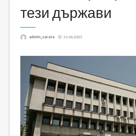
тези държави
Posted
admin_zarata
21.06.2025
on