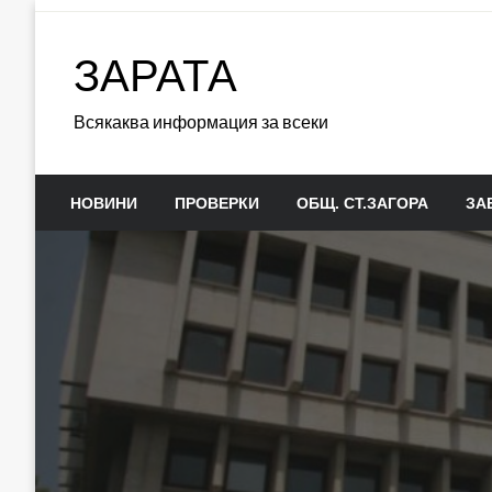
Skip
to
ЗАРАТА
content
Всякаква информация за всеки
НОВИНИ
ПРОВЕРКИ
ОБЩ. СТ.ЗАГОРА
ЗА