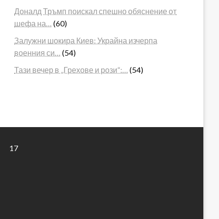
Доналд Тръмп поискал спешно обяснение от
шефа на…
(60)
Залужни шокира Киев: Украйна изчерпа
военния си…
(54)
Тази вечер в „Грехове и рози“:…
(54)
17