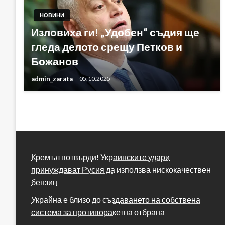
НОВИНИ
Изловиха ги! „Удобен“ съдия ще
гледа делото срещу Петков и
Божанов
admin_zarata
05.10.2025
Кремъл потвърди! Украинските удари
принуждават Русия да използва нискокачествен
бензин
Украйна е близо до създаването на собствена
система за противоракетна отбрана