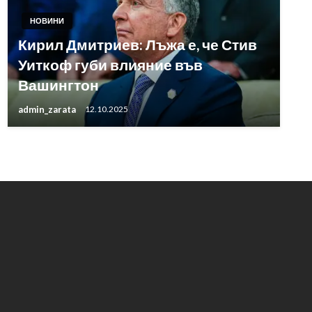
НОВИНИ
Кирил Дмитриев: Лъжа е, че Стив
Уиткоф губи влияние във
Вашингтон
admin_zarata
12.10.2025