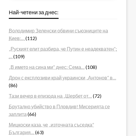
Най-четени за днес:
Володимир Зеленски обвини съюзниците на
Киев:…
(112)
„Руският елит разбира, че Путин е неадекватен“:
…
(109)
„В името на сина ми“ днес: Сема…
(108)
Дрон с експлозиви край украински „Антонов“ в…
(86)
Тази вечер в епизода на „Шербет от…
(72)
Брутално убийство в Пловдив! Мисерията се
заплита
(66)
Мицкоски каза, че „източната съседка“
България…
(63)