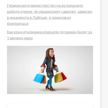
Германското министерство на вътрешните
работи отрече, че украинският самолет, замесен
в инцидента в Лайпциг, е превозвал
боеприпаси
Как една италианка изхвърли лотариен билет за
1 милион евро