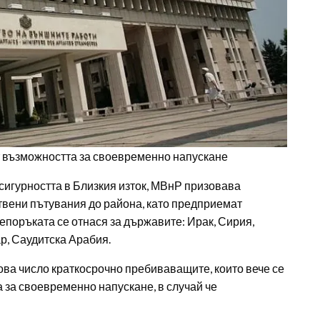
ят възможността за своевременно напускане
сигурността в Близкия изток, МВнР призовава
твени пътувания до района, като предприемат
поръката се отнася за държавите: Ирак, Сирия,
р, Саудитска Арабия.
това число краткосрочно пребиваващите, които вече се
 за своевременно напускане, в случай че