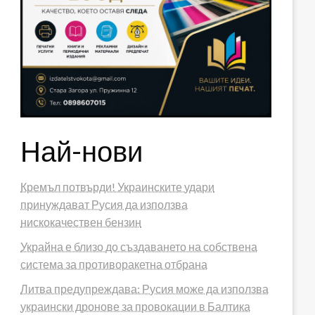
Най-нови
Кремъл потвърди! Украинските удари
принуждават Русия да използва
нискокачествен бензин
Украйна е близо до създаването на собствена
система за противоракетна отбрана
Литва предупреждава: Русия може да използва
украински дронове за провокации в Балтика