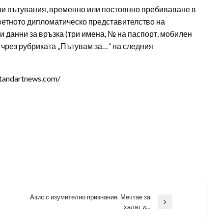
ри пътувания, временно или постоянно пребиваване в
тветното дипломатическо представителство на
и данни за връзка (три имена, № на паспорт, мобилен
а чрез рубриката „Пътувам за…” на следния
tandartnews.com/
Азис с изумително признание. Мечтае за
Next
халат и…
Post