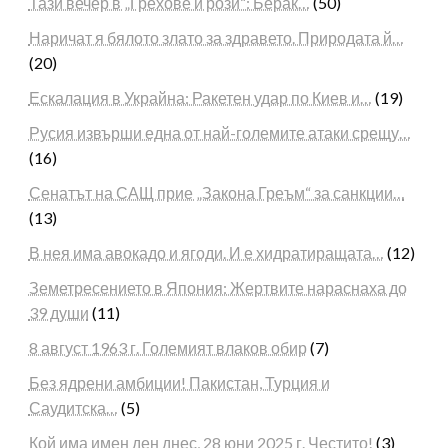
Тази вечер в „Грехове и рози“: Берак…
(50)
Наричат я бялото злато за здравето. Природата й…
(20)
Ескалация в Украйна: Ракетен удар по Киев и…
(19)
Русия извърши една от най-големите атаки срещу…
(16)
Сенатът на САЩ прие „Закона Греъм“ за санкции…
(13)
В нея има авокадо и ягоди. И е хидратиращата…
(12)
Земетресението в Япония: Жертвите нараснаха до
39 души
(11)
8 август 1963 г. Големият влаков обир
(7)
Без ядрени амбиции! Пакистан, Турция и
Саудитска…
(5)
Кой има имен ден днес, 28 юни 2025 г. Честито!
(3)