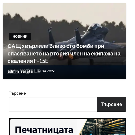
НОВИНИ
САЩ хвърлили близо сто бомби при
спасяването на втория член на екипажа на
сваления F-15E
admin_zarata
07.04.2026
Търсене
Търсене