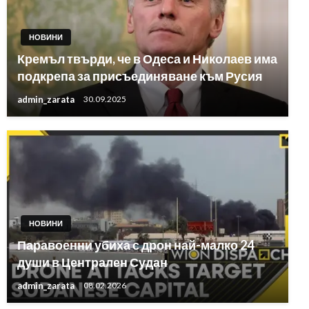
НОВИНИ
Кремъл твърди, че в Одеса и Николаев има
подкрепа за присъединяване към Русия
admin_zarata
30.09.2025
НОВИНИ
Паравоенни убиха с дрон най-малко 24
души в Централен Судан
admin_zarata
08.02.2026