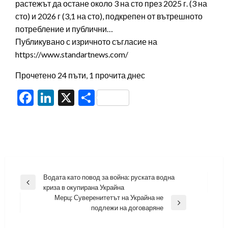
растежът да остане около 3 на сто през 2025 г. (3 на
сто) и 2026 г (3,1 на сто), подкрепен от вътрешното
потребление и публични…
Публикувано с изричното съгласие на
https://www.standartnews.com/
Прочетено 24 пъти, 1 прочита днес
Facebook
LinkedIn
X
Share
Навигация
Водата като повод за война: руската водна
Previous
криза в окупирана Украйна
Post
Мерц: Суверенитетът на Украйна не
Next
подлежи на договаряне
Post