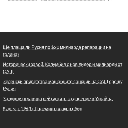
Ще плаща ли Русия по $20 милиарда репарации на
година?
Исторически завой: Колумбия с нов лидер и милиарди от
САЩ
Зеленски приветства мащабните санкции на САЩ срещу
Русия
Залужни оглавява рейтингите за доверие в Украйна
8 август 1963 г. Големият влаков обир