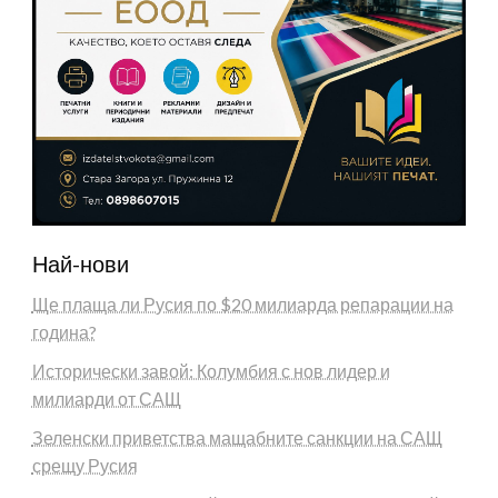
Най-нови
Ще плаща ли Русия по $20 милиарда репарации на
година?
Исторически завой: Колумбия с нов лидер и
милиарди от САЩ
Зеленски приветства мащабните санкции на САЩ
срещу Русия