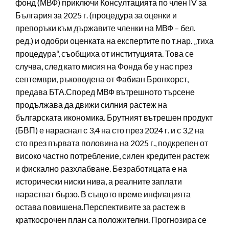
фонд (МВФ) приключи Консултацията по член IV за
България за 2025 г. (процедура за оценки и
препоръки към държавите членки на МВФ – бел.
ред.) и одобри оценката на експертите по т.нар. „тиха
процедура“, съобщиха от институцията. Това се
случва, след като мисия на Фонда бе у нас през
септември, ръководена от Фабиан Бронхорст,
предава БТА.Според МВФ вътрешното търсене
продължава да движи силния растеж на
българската икономика. Брутният вътрешен продукт
(БВП) е нараснал с 3,4 на сто през 2024 г. и с 3,2 на
сто през първата половина на 2025 г., подкрепен от
високо частно потребление, силен кредитен растеж
и фискално разхлабване. Безработицата е на
исторически ниски нива, а реалните заплати
нарастват бързо. В същото време инфлацията
остава повишена.Перспективите за растеж в
краткосрочен план са положителни. Прогнозира се