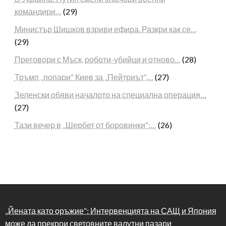
командири…
(29)
Министър Шишков взриви ефира. Разкри как се…
(29)
Преговори с Мъск, роботи-убийци и отново…
(28)
Тръмп „попари“ Киев за „Пейтриът“,…
(27)
Зеленски обяви началото на специална операция…
(27)
Тази вечер в „Шербет от боровинки“:…
(26)
„Йената като оръжие“: Интервенцията на САЩ и Япония
може да прекрои световните валутни пазари