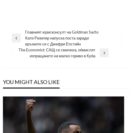
Навигация
Главният юрисконсулт на Goldman Sachs
Кати Рюмлер напуска поста заради
Previous
връзките си с Джефри Епстийн
Post
The Economist: САЩ се смилиха, обмислят
Next
изпращането на малко гориво в Куба
Post
YOU MIGHT ALSO LIKE