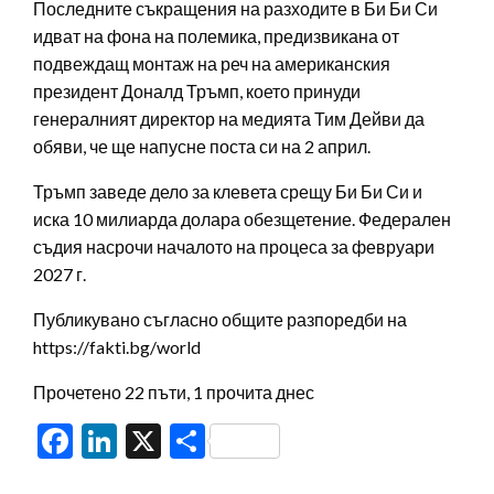
Последните съкращения на разходите в Би Би Си
идват на фона на полемика, предизвикана от
подвеждащ монтаж на реч на американския
президент Доналд Тръмп, което принуди
генералният директор на медията Тим Дейви да
обяви, че ще напусне поста си на 2 април.
Тръмп заведе дело за клевета срещу Би Би Си и
иска 10 милиарда долара обезщетение. Федерален
съдия насрочи началото на процеса за февруари
2027 г.
Публикувано съгласно общите разпоредби на
https://fakti.bg/world
Прочетено 22 пъти, 1 прочита днес
Facebook
LinkedIn
X
Share