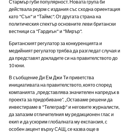
Стармър губи популярност. Новата група би
действала редом с издания със сходна ориентация
като "Сън" и "Таймс". От другата страна на
политическия спектър основните леви британски
вестници са "Гардиън" и "Мирър".
Британският регулатор за конкуренцията и
медийният регулатор трябва да разгледат случая и
да представят докладите си на правителството до
10 юни.
В съобщение Ди Ем Джи Ти приветства
инициативата на правителството, която според
компанията „представлява значителен напредък в
проекта за придобиване“. „Оставаме решени да
инвестираме в "Телеграф" и неговите журналисти,
да запазим отличителния му редакционен глас и
екип и да ускорим глобалната му експанзия, с
особен акцент върху САЩ, се казва още в