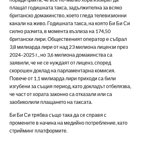
плащат годишната такса, задължителна за всяко
британско домакинство, което гледа телевизионни
канали на живо. Годишната такса, на която Би Би Си
силно разчита, в момента възлиза на 174,50
британски лири. Общественият оператор е събрал
3,8 милиарда лири от над 23 милиона лицензи през
2024–2025 г., но 3,6 милиона домакинства са
заявили, че не се нуждаят от лиценз, според
скорошен доклад на парламентарна комисия.
Повече от 1,1 милиарда лири приходи са били
изгубени за същия период, като докладът отбелязва,
че част от хората законно са отказали или са
заобиколили плащането на таксата.
Би Би Си трябва също така да се справя с
промените в начина на медийно потребление, като
стрийминг платформите.