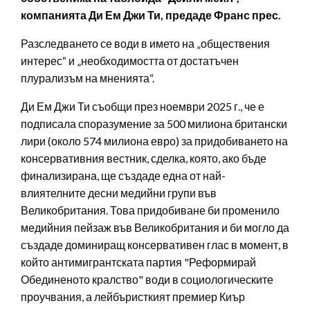
компанията Ди Ем Джи Ти, предаде Франс прес.
Разследването се води в името на „обществения
интерес“ и „необходимостта от достатъчен
плурализъм на мненията“.
Ди Ем Джи Ти съобщи през ноември 2025 г., че е
подписала споразумение за 500 милиона британски
лири (около 574 милиона евро) за придобиването на
консервативния вестник, сделка, която, ако бъде
финализирана, ще създаде една от най-
влиятелните десни медийни групи във
Великобритания. Това придобиване би променило
медийния пейзаж във Великобритания и би могло да
създаде доминиращ консервативен глас в момент, в
който антимигрантската партия "Реформирай
Обединеното кралство" води в социологическите
проучвания, а лейбъристкият премиер Киър