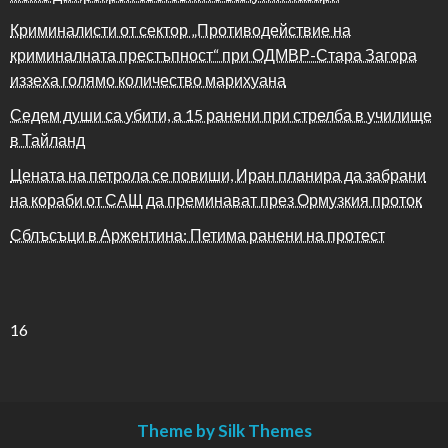
Криминалисти от сектор „Противодействие на
криминалната престъпност“ при ОДМВР-Стара Загора
иззеха голямо количество марихуана
Седем души са убити, а 15 ранени при стрелба в училище
в Тайланд
Цената на петрола се повиши, Иран планира да забрани
на кораби от САЩ да преминават през Ормузкия проток
Сблъсъци в Аржентина: Петима ранени на протест
16
Theme by Silk Themes