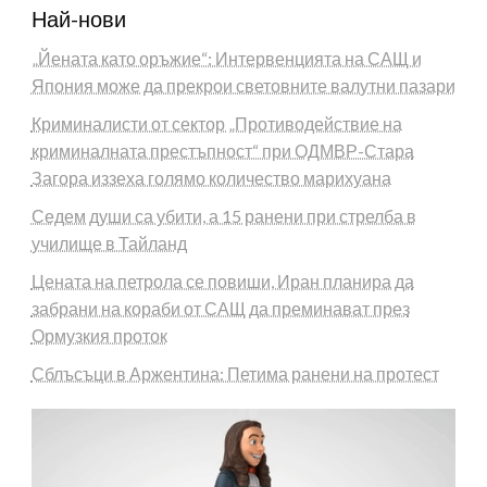
Най-нови
„Йената като оръжие“: Интервенцията на САЩ и
Япония може да прекрои световните валутни пазари
Криминалисти от сектор „Противодействие на
криминалната престъпност“ при ОДМВР-Стара
Загора иззеха голямо количество марихуана
Седем души са убити, а 15 ранени при стрелба в
училище в Тайланд
Цената на петрола се повиши, Иран планира да
забрани на кораби от САЩ да преминават през
Ормузкия проток
Сблъсъци в Аржентина: Петима ранени на протест