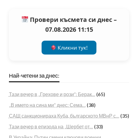
Провери късмета си днес –
07.08.2026 11:15
Кликни тук!
Най-четени за днес:
Тази вечер в „Грехове и рози“: Берак…
(65)
„В името на сина ми“ днес: Сема…
(38)
САЩ санкционираха Куба, българското МВнР с…
(35)
Тази вечер в епизода на „Шербет от…
(33)
В Украйна: Путин смени ключови военни