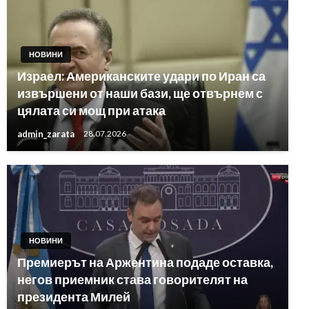
НОВИНИ
Израел: Американските удари по Иран са
извършени от наши бази, ще отвърнем с
цялата си мощ при атака
admin_zarata
28.07.2026
НОВИНИ
Премиерът на Аржентина подаде оставка,
негов приемник става говорителят на
президента Милей