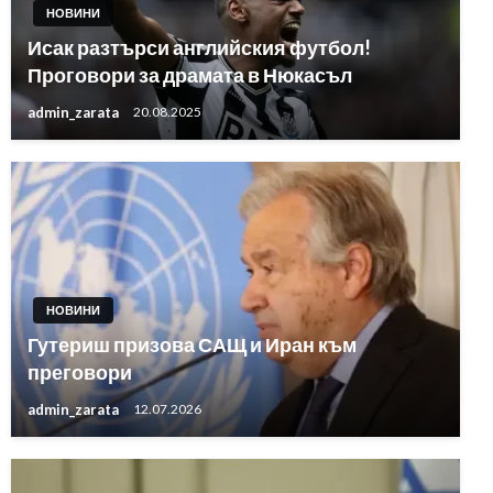
НОВИНИ
Исак разтърси английския футбол!
Проговори за драмата в Нюкасъл
admin_zarata
20.08.2025
НОВИНИ
Гутериш призова САЩ и Иран към
преговори
admin_zarata
12.07.2026