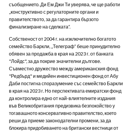
съобщението. Ди Ем Джи Ти уверява, че ще работи
„конструктивно с регулаторните органи и
правителството, за да гарантира бързото
финализиране на сделката“.
Собственост от 2004 г. на изключително богатото
семейство Баркли, „Телеграф“ беше принудително
обявен за продажба в края на 2023 г. от банката
"Лойдс", за да покрие значителни дългове.
Съвместно дружество между американския фонд
"Редбърд" и медийен инвестиционен фонд от Абу
Даби постигна споразумение със семейство Баркли
в края на 2023 г. Но перспективата емиратски фонд
да контролира едно от най-влиятелните издания
във Великобритания предизвика безпокойство у
тогавашното консервативно правителство, което
реши да приеме законодателни промени, за да
блокира придобиването на британски вестници от