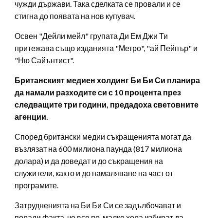
чужди държави. Така сделката се провали и се
стигна до появата на нов купувач.
Освен "Дейли мейл" групата Ди Ем Джи Ти
притежава също изданията "Метро", "ай Пейпър" и
"Ню Сайънтист".
Британският медиен холдинг Би Би Си планира
да намали разходите си с 10 процента през
следващите три години, предадоха световните
агенции.
Според британски медии съкращенията могат да
възлязат на 600 милиона паунда (817 милиона
долара) и да доведат и до съкращения на
служители, както и до намаляване на част от
програмите.
Затрудненията на Би Би Си се задълбочават и
поради факта, че все по-малко хора избират да