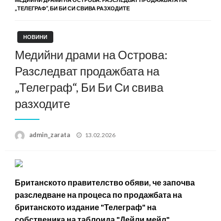
„ТЕЛЕГРАФ“, БИ БИ СИ СВИВА РАЗХОДИТЕ
НОВИНИ
Медийни драми на Острова:
Разследват продажбата на
„Телеграф“, Би Би Си свива
разходите
Posted
admin_zarata
13.02.2026
on
Британското правителство обяви, че започва
разследване на процеса по продажбата на
британското издание "Телеграф" на
собственика на таблоида "Дейли мейл",