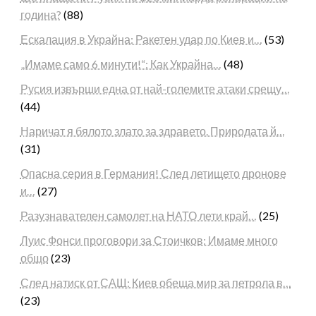
година?
(88)
Ескалация в Украйна: Ракетен удар по Киев и…
(53)
„Имаме само 6 минути!“: Как Украйна…
(48)
Русия извърши една от най-големите атаки срещу…
(44)
Наричат я бялото злато за здравето. Природата й…
(31)
Опасна серия в Германия! След летището дронове
и…
(27)
Разузнавателен самолет на НАТО лети край…
(25)
Луис Фонси проговори за Стоичков: Имаме много
общо
(23)
След натиск от САЩ: Киев обеща мир за петрола в…
(23)