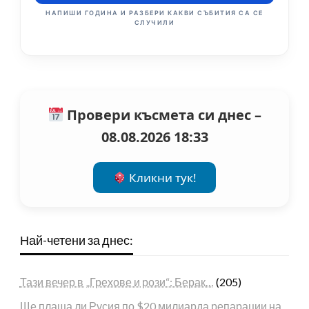
НАПИШИ ГОДИНА И РАЗБЕРИ КАКВИ СЪБИТИЯ СА СЕ
СЛУЧИЛИ
Провери късмета си днес –
08.08.2026 18:33
Кликни тук!
Най-четени за днес:
Тази вечер в „Грехове и рози“: Берак…
(205)
Ще плаща ли Русия по $20 милиарда репарации на