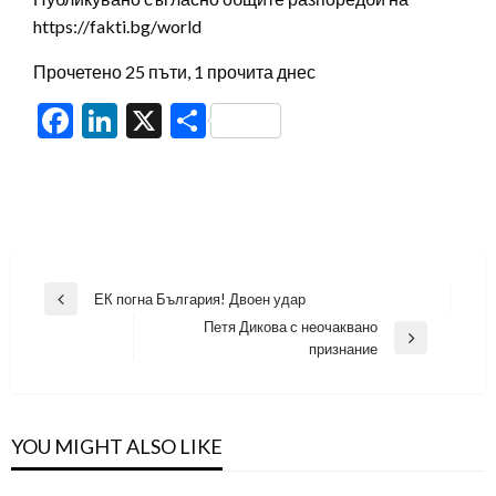
https://fakti.bg/world
Прочетено 25 пъти, 1 прочита днес
Facebook
LinkedIn
X
Share
Навигация
ЕК погна България! Двоен удар
Previous
Петя Дикова с неочаквано
Post
Next
признание
Post
YOU MIGHT ALSO LIKE