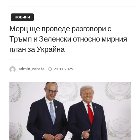
НОВИНИ
Мерц ще проведе разговори с
Тръмп и Зеленски относно мирния
план за Украйна
Posted
admin_zarata
21.11.2025
on