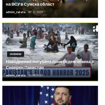
на ВСУ в Сумска област
admin_zarata
07.12.2025
НОВИНИ
Наводнения погубиха поне седем човека в
Северен Пакистан
admin_zarata
12.08.2025