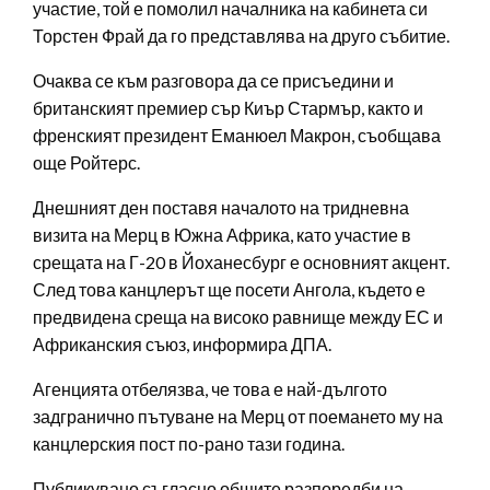
участие, той е помолил началника на кабинета си
Торстен Фрай да го представлява на друго събитие.
Очаква се към разговора да се присъедини и
британският премиер сър Киър Стармър, както и
френският президент Еманюел Макрон, съобщава
още Ройтерс.
Днешният ден поставя началото на тридневна
визита на Мерц в Южна Африка, като участие в
срещата на Г-20 в Йоханесбург е основният акцент.
След това канцлерът ще посети Ангола, където е
предвидена среща на високо равнище между ЕС и
Африканския съюз, информира ДПА.
Агенцията отбелязва, че това е най-дългото
задгранично пътуване на Мерц от поемането му на
канцлерския пост по-рано тази година.
Публикувано съгласно общите разпоредби на