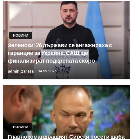
НОВИНИ
Зеленски: 26 държави се ангажираха с
гаранции за Украйна, САЩ ще
финализират подкрепата скоро
admin_zarata
04.09.2025
НОВИНИ
Главнокомандващият Сирски посети щаба