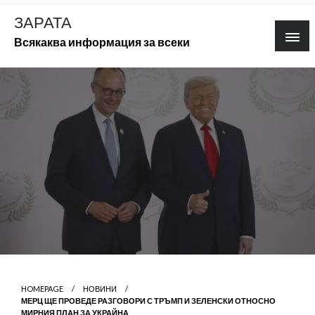
Skip
ЗАРАТА
to
Всякаква информация за всеки
content
HOMEPAGE
НОВИНИ
МЕРЦ ЩЕ ПРОВЕДЕ РАЗГОВОРИ С ТРЪМП И ЗЕЛЕНСКИ ОТНОСНО
МИРНИЯ ПЛАН ЗА УКРАЙНА