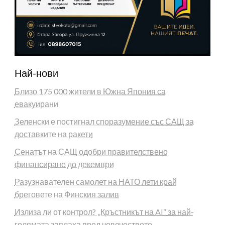
Най-нови
Близо 175 000 жители в Южна Япония са
евакуирани
Зеленски е постигнал споразумение със САЩ за
доставките на ракети
Сенатът на САЩ одобри правителствено
финансиране до декември
Разузнавателен самолет на НАТО лети край
бреговете на Финския залив
Излиза ли от контрол? „Кръстникът на AI“ за най-
голямата заплаха пред човечеството