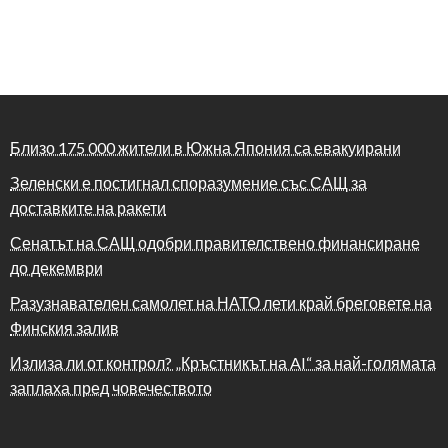
Близо 175 000 жители в Южна Япония са евакуирани
Зеленски е постигнал споразумение със САЩ за
доставките на ракети
Сенатът на САЩ одобри правителствено финансиране
до декември
Разузнавателен самолет на НАТО лети край бреговете на
Финския залив
Излиза ли от контрол? „Кръстникът на AI“ за най-голямата
заплаха пред човечеството