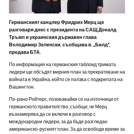
Германският канцлер Фридрих Мерц ще
разговаря днес с президента на САЩ Доналд
Тръмп и украинския държавен глава
Володимир Зеленски, съобщава в. „Билд“,
предава БТА.
По информация на германския таблоид тримата
лидери ще обсъдят мирния план за прекратяване на
войната в Украйна, който се ползва с подкрепата на
Вашингтон.
По-рано Ройтерс, позовавайки се на източници от
германското правителство, съобщи, че Мерц
възнамерява да се включи в разговор с
международни лидери, за да бъде разгледан
американско-руският план. За да освободи време за