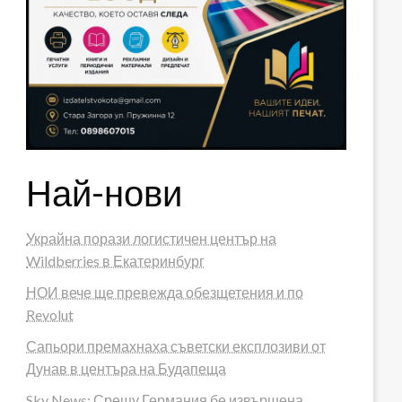
Най-нови
Украйна порази логистичен център на
Wildberries в Екатеринбург
НОИ вече ще превежда обезщетения и по
Revolut
Сапьори премахнаха съветски експлозиви от
Дунав в центъра на Будапеща
Sky News: Срещу Германия бе извършена