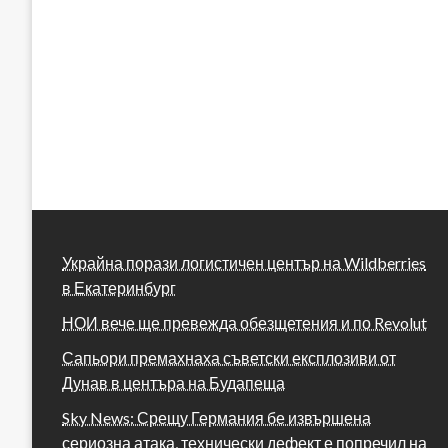
Украйна порази логистичен център на Wildberries
в Екатеринбург
НОИ вече ще превежда обезщетения и по Revolut
Сапьори премахнаха съветски експлозиви от
Дунав в центъра на Будапеща
Sky News: Срещу Германия бе извършена
сериозна атака, технически дефект е попречил на