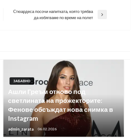
Стюардеса посочи напитката, която трябва
Next
да избягваме по време на полет
Post
ЗАБАВНО
Ашли Греъм отново под
светлината на прожекторите:
Фенове обсъждат нова снимка в
Instagram
admin_zarata
06.02.2026