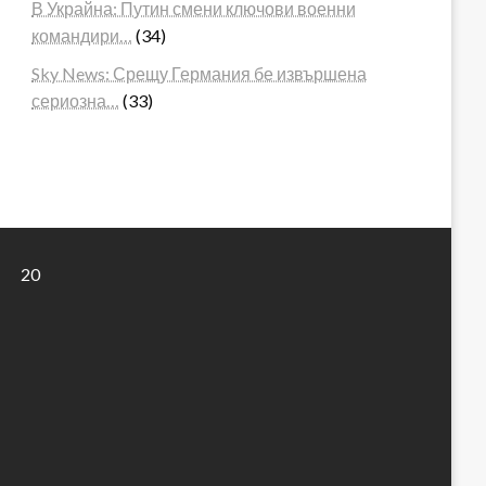
В Украйна: Путин смени ключови военни
командири…
(34)
Sky News: Срещу Германия бе извършена
сериозна…
(33)
20