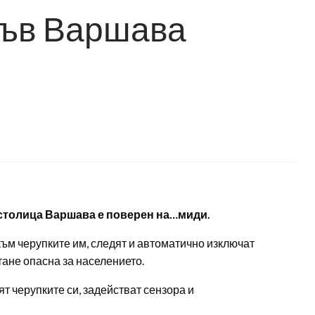
във Варшава
 столица Варшава е поверен на…миди.
към черупките им, следят и автоматично изключат
тане опасна за населението.
ят черупките си, задействат сензора и