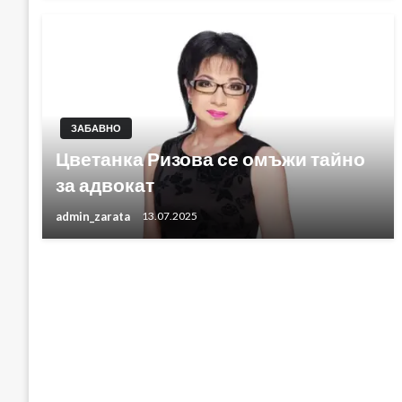
ЗАБАВНО
Цветанка Ризова се омъжи тайно
за адвокат
admin_zarata
13.07.2025