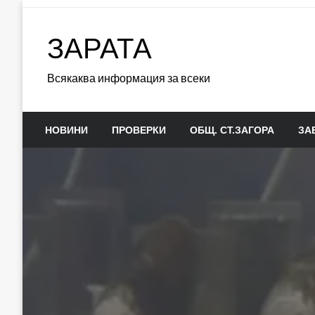
Skip
to
ЗАРАТА
content
Всякаква информация за всеки
НОВИНИ
ПРОВЕРКИ
ОБЩ. СТ.ЗАГОРА
ЗА