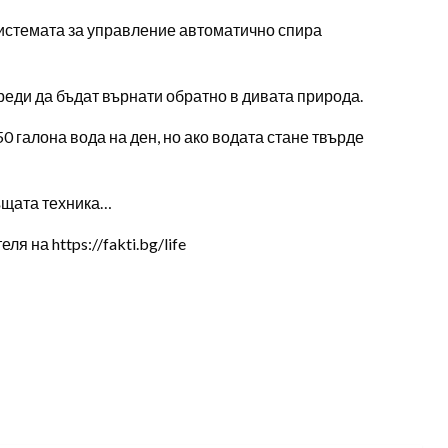
 системата за управление автоматично спира
реди да бъдат върнати обратно в дивата природа.
0 галона вода на ден, но ако водата стане твърде
ъщата техника…
 на https://fakti.bg/life