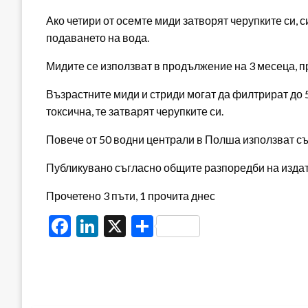
Ако четири от осемте миди затворят черупките си,
подаването на вода.
Мидите се използват в продължение на 3 месеца, п
Възрастните миди и стриди могат да филтрират до 5
токсична, те затварят черупките си.
Повече от 50 водни централи в Полша използват с
Публикувано съгласно общите разпоредби на издателя
Прочетено 3 пъти, 1 прочита днес
Facebook
LinkedIn
X
Share