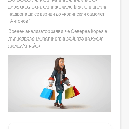
сериозна атака, технически дефект е попречил
на дрона да се взриви до украинския самолет
„Антонов“
Военен анализатор заяви, че Северна Корея е
пълноправен участник във войната на Русия
срещу Украйна