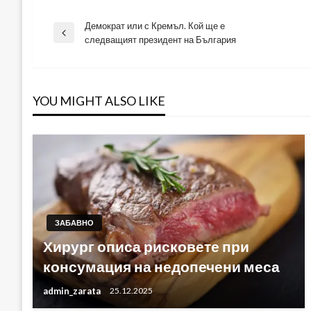
Демократ или с Кремъл. Кой ще е
Навигация
Previous
следващият президент на България
Post
YOU MIGHT ALSO LIKE
ЗАБАВНО
Хирург описа рисковете при
консумация на недопечени меса
admin_zarata
25.12.2025