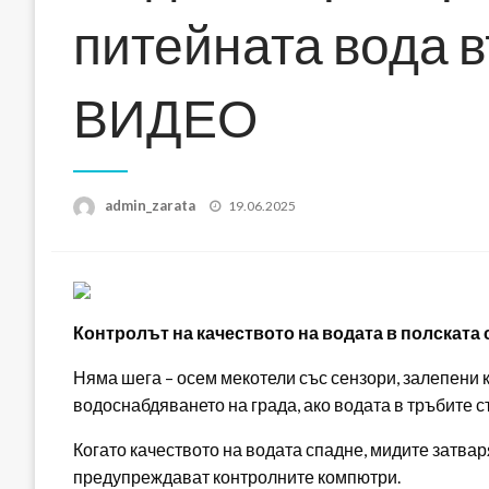
питейната вода 
ВИДЕО
Posted
admin_zarata
19.06.2025
on
Контролът на качеството на водата в полската
Няма шега – осем мекотели със сензори, залепени 
водоснабдяването на града, ако водата в тръбите с
Когато качеството на водата спадне, мидите затвар
предупреждават контролните компютри.