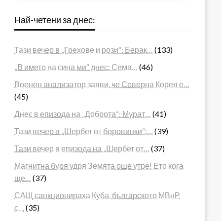
Най-четени за днес:
Тази вечер в „Грехове и рози“: Берак…
(133)
„В името на сина ми“ днес: Сема…
(46)
Военен анализатор заяви, че Северна Корея е…
(45)
Днес в епизода на „Доброта“: Мурат…
(41)
Тази вечер в „Шербет от боровинки“:…
(39)
Тази вечер в епизода на „Шербет от…
(37)
Магнитна буря удря Земята още утре! Ето кога
ще…
(37)
САЩ санкционираха Куба, българското МВнР
с…
(35)