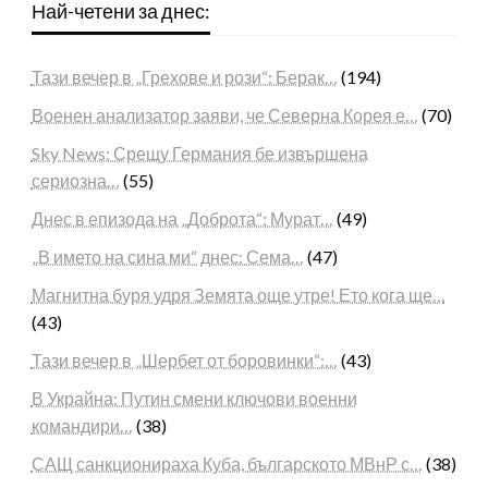
Най-четени за днес:
Тази вечер в „Грехове и рози“: Берак…
(194)
Военен анализатор заяви, че Северна Корея е…
(70)
Sky News: Срещу Германия бе извършена
сериозна…
(55)
Днес в епизода на „Доброта“: Мурат…
(49)
„В името на сина ми“ днес: Сема…
(47)
Магнитна буря удря Земята още утре! Ето кога ще…
(43)
Тази вечер в „Шербет от боровинки“:…
(43)
В Украйна: Путин смени ключови военни
командири…
(38)
САЩ санкционираха Куба, българското МВнР с…
(38)