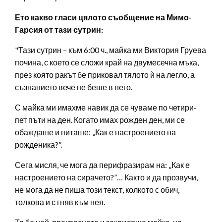
Ето какво гласи цялото съобщение на Мимо-
Гарсия от тази сутрин:
"Тази сутрин – към 6:00 ч., майка ми Виктория Груева
почина, с което се сложи край на двумесечна мъка,
през която ракът бе приковал тялото ѝ на легло, а
съзнанието вече не беше в него.
С майка ми имахме навик да се чуваме по четири-
пет пъти на ден. Когато имах рожден ден, ми се
обаждаше и питаше: „Как е настроението на
рожденика?”.
Сега мисля, че мога да перифразирам на: „Как е
настроението на сирачето?”… Както и да прозвучи,
не мога да не пиша този текст, колкото с обич,
толкова и с гняв към нея.