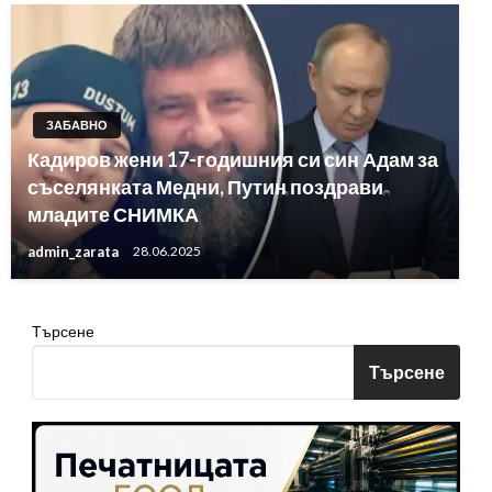
ЗАБАВНО
Кадиров жени 17-годишния си син Адам за
съселянката Медни, Путин поздрави
младите СНИМКА
admin_zarata
28.06.2025
Търсене
Търсене