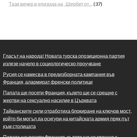
Тази вечер в епизода на „Шербет от…
(37)
Гласът на народа! Новата турска опозиционна партия
излезе начело в социологическо проучване
Русия се намесва в предизборната кампания във
Франция, алармират френски политици
Папата ще посети Франция, където ще се срещне с
жертви на сексуално насилие в Църквата
Тайванските сили отработиха блокиране на ключов мост,
който би могъл да осигури на китайската армия пряк път
към столицата
Папата ще посети Франция, където ще се срещне с