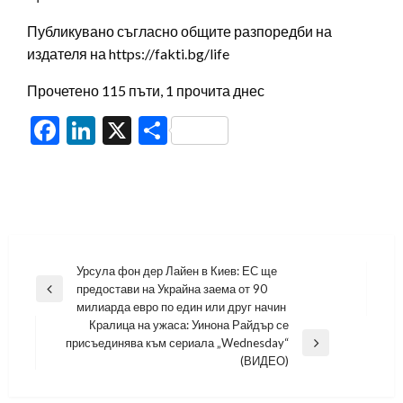
Публикувано съгласно общите разпоредби на
издателя на https://fakti.bg/life
Прочетено 115 пъти, 1 прочита днес
Facebook
LinkedIn
X
Share
Навигация
Урсула фон дер Лайен в Киев: ЕС ще
предостави на Украйна заема от 90
Previous
милиарда евро по един или друг начин
Post
Кралица на ужаса: Уинона Райдър се
присъединява към сериала „Wednesday“
Next
(ВИДЕО)
Post