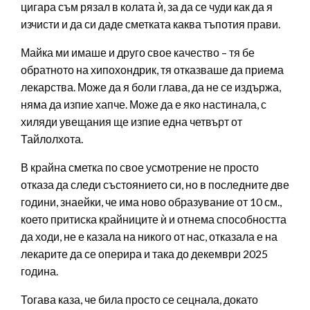
цигара съм рязал в колата ѝ, за да се чуди как да я
изчисти и да си даде сметката каква тъпотия прави.
Майка ми имаше и друго свое качество – тя бе
обратното на хипохондрик, тя отказваше да приема
лекарства. Може да я боли глава, да не се издържа,
няма да изпие хапче. Може да е яко настинала, с
хиляди увещания ще изпие една четвърт от
Тайлолхота.
В крайна сметка по свое усмотрение не просто
отказа да следи състоянието си, но в последните две
години, знаейки, че има ново образувание от 10 см.,
което притиска крайниците ѝ и отнема способността
да ходи, не е казала на никого от нас, отказала е на
лекарите да се оперира и така до декември 2025
година.
Тогава каза, че била просто се сецнала, докато