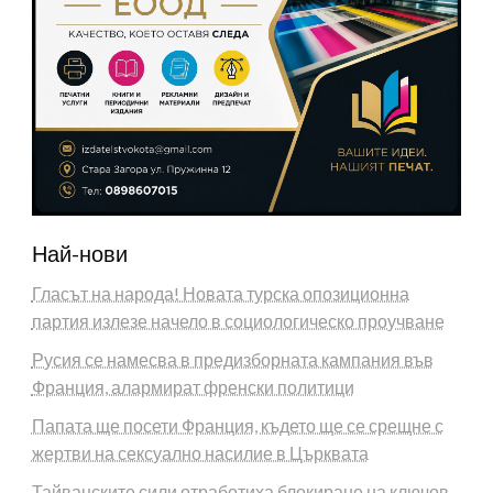
Най-нови
Гласът на народа! Новата турска опозиционна
партия излезе начело в социологическо проучване
Русия се намесва в предизборната кампания във
Франция, алармират френски политици
Папата ще посети Франция, където ще се срещне с
жертви на сексуално насилие в Църквата
Тайванските сили отработиха блокиране на ключов