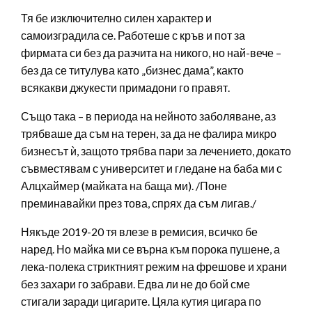
Тя бе изключително силен характер и
самоизградила се. Работеше с кръв и пот за
фирмата си без да разчита на никого, но най-вече –
без да се титулува като „бизнес дама”, както
всякакви джукести примадони го правят.
Също така – в периода на нейното заболяване, аз
трябваше да съм на терен, за да не фалира микро
бизнесът ѝ, защото трябва пари за лечението, докато
съвместявам с университет и гледане на баба ми с
Алцхаймер (майката на баща ми). /Поне
преминавайки през това, спрях да съм лигав./
Някъде 2019-20 тя влезе в ремисия, всичко бе
наред. Но майка ми се върна към порока пушене, а
лека-полека стриктният режим на фрешове и храни
без захари го забрави. Едва ли не до бой сме
стигали заради цигарите. Цяла кутия цигара по