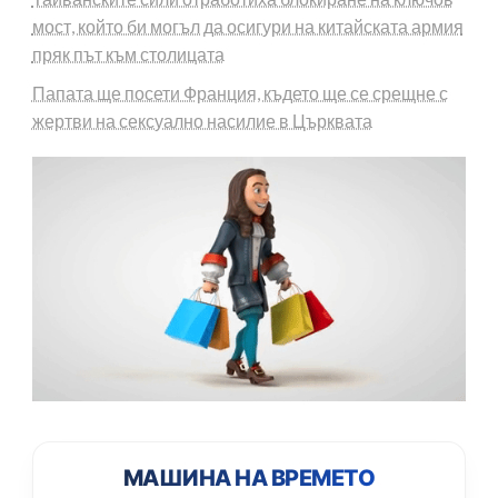
мост, който би могъл да осигури на китайската армия
пряк път към столицата
Папата ще посети Франция, където ще се срещне с
жертви на сексуално насилие в Църквата
МАШИНА НА ВРЕМЕТО