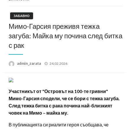
ЗАБАВНО
Мимо-Гарсия преживя тежка
загуба: Майка му почина след битка
с рак
Posted
admin_zarata
24.02.2026
on
Участникът от "Островът на 100-те гривни"
Мимо-Гарсия сподели, че се бори с тежка загуба.
След тежка битка с рака почина най-близкият
човек на Мимо – майка му.
В публикацията си риалити героя съобщава, че