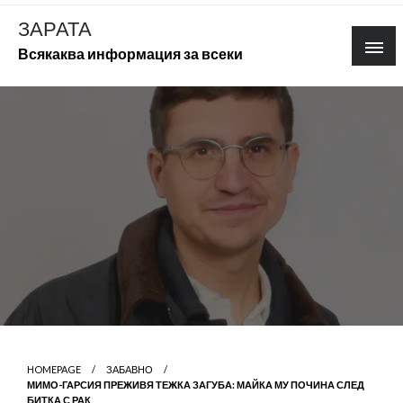
Skip
ЗАРАТА
to
Всякаква информация за всеки
content
HOMEPAGE
ЗАБАВНО
МИМО-ГАРСИЯ ПРЕЖИВЯ ТЕЖКА ЗАГУБА: МАЙКА МУ ПОЧИНА СЛЕД
БИТКА С РАК