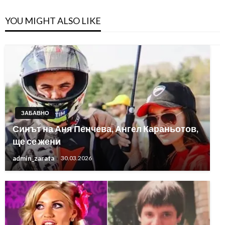
YOU MIGHT ALSO LIKE
ЗАБАВНО
Синът на Аня Пенчева, Ангел Караньотов,
ще се жени
admin_zarata
30.03.2026