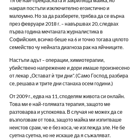
Тя бе най-прекрасната и закриляща майка, но
накрая постъпи изключително егоистично и
малоумно. Но за да разберете, трябва да се върна
през февруари 2018 г. – навършвах 20, следвах
първа година мечтаната журналистика в
Софийския, всичко беше на 6 и точно тогава цялото
семейство чу нейната диагноза рак на яйчниците.
Настъпи адът – операции, химиотерапии,
убийствено напрежение и дори имаше произнесено
от лекар „Остават ѝ три дни”. (Само Господ, разбира
се, решава и трите дни станаха осем години.)
От 2009 г., едва на 11, споделям живота си онлайн.
Това ми е най-голямата терапия, защото ме
разтоварва и успокоява. В случая не можех да се
възползвам от това, защото майка ми изпитваше
неистов срам, че е без коса, че изглежда зле. Не бе
суетна суетна, но не искаше да я съжаляват.