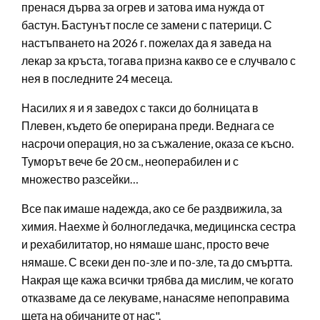
пренася дърва за огрев и затова има нужда от
бастун. Бастунът после се замени с патерици. С
настъпването на 2026 г. пожелах да я заведа на
лекар за кръста, тогава призна какво се е случвало с
нея в последните 24 месеца.
Насилих я и я заведох с такси до болницата в
Плевен, където бе оперирана преди. Веднага се
насрочи операция, но за съжаление, оказа се късно.
Туморът вече бе 20 см., неоперабилен и с
множество разсейки…
Все пак имаше надежда, ако се бе раздвижила, за
химия. Наехме ѝ болногледачка, медицинска сестра
и рехабилитатор, но нямаше шанс, просто вече
нямаше. С всеки ден по-зле и по-зле, та до смъртта.
Накрая ще кажа всички трябва да мислим, че когато
отказваме да се лекуваме, нанасяме непоправима
щета на обичаните от нас".