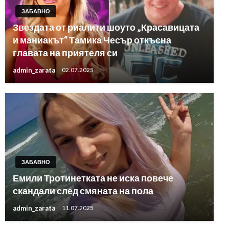
ЗАБАВНО
Звездата от риалити шоуто „Красавицата
и маниакът“ Тамика Чесър откъсна
главата на приятеля си
admin_zarata
02.07.2025
ЗАБАВНО
Емили Тротинетката не иска повече
скандали след смяната на пола
admin_zarata
11.07.2025