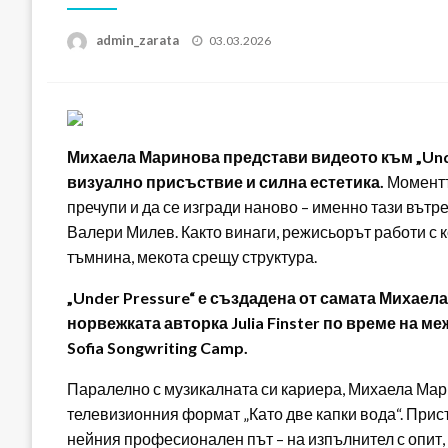
Posted
admin_zarata
03.03.2026
on
Михаела Маринова представи видеото към „Under
визуално присъствие и силна естетика.
Моментът
пречупи и да се изгради наново – именно тази вътр
Валери Милев. Както винаги, режисьорът работи с 
тъмнина, мекота срещу структура.
„Under Pressure“ е създадена от самата Михаел
норвежката авторка Julia Finster по време на м
Sofia Songwriting Camp.
Паралелно с музикалната си кариера, Михаела Мари
телевизионния формат „Като две капки вода“. Присъ
нейния професионален път – на изпълнител с опит, 