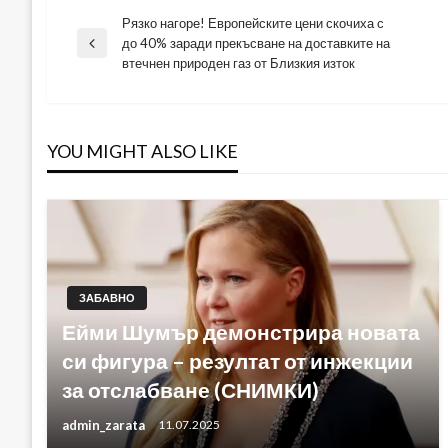
Рязко нагоре! Европейските цени скочиха с
Навигация
до 40% заради прекъсване на доставките на
Previous
втечнен природен газ от Близкия изток
Post
YOU MIGHT ALSO LIKE
ЗАБАВНО
Ейми Шумър демонстрира новата
си фигура – резултат от инжекции
за отслабване (СНИМКИ)
admin_zarata
11.07.2025