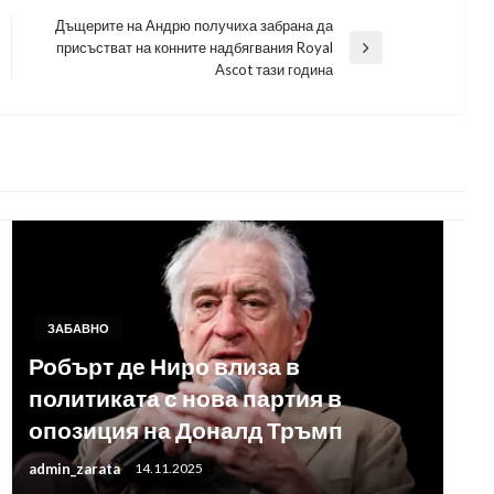
Дъщерите на Андрю получиха забрана да
присъстват на конните надбягвания Royal
Next
Ascot тази година
Post
ЗАБАВНО
Робърт де Ниро влиза в
политиката с нова партия в
опозиция на Доналд Тръмп
admin_zarata
14.11.2025