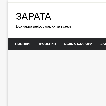
Skip
to
ЗАРАТА
content
Всякаква информация за всеки
НОВИНИ
ПРОВЕРКИ
ОБЩ. СТ.ЗАГОРА
ЗА