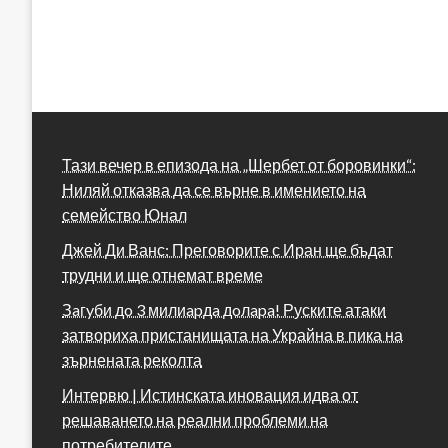
Тази вечер в епизода на „Шербет от боровинки“:
Ниляй отказва да се върне в имението на
семейство Юнал
Джей Ди Ванс: Преговорите с Иран ще бъдат
трудни и ще отнемат време
Зaгyби дo 3 милиapдa дoлapa! Руските атаки
затвориха пристанищата на Украйна в пика на
зърнената реколта
Интервю | Истинската иновация идва от
решаването на реални проблеми на
потребителите