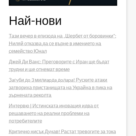
Най-нови
Тази вечер в епизода на „Шербет от боровинки“:
Ниляй отказва да се върне в имението на
семейство Юнал
Джей Ди Ванс: Преговорите с Иран ще бъдат
трудни и ще отнемат време
Зaгyби дo 3 милиapдa дoлapa! Руските атаки
затвориха пристанищата на Украйна в пика на
зърнената реколта
Интервю | Истинската иновация идва от
решаването на реални проблеми на
потребителите
Критично нисък Дунав! Растат тревогите за тока