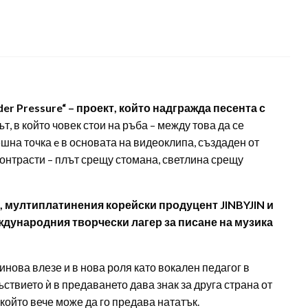
 Pressure“ – проект, който надгражда песента с
, в който човек стои на ръба – между това да се
ешна точка e в основата на видеоклипа, създаден от
контрасти – плът срещу стомана, светлина срещу
а, мултиплатинения корейски продуцент JINBYJIN и
еждународния творчески лагер за писане на музика
нова влезе и в нова роля като вокален педагог в
ствието ѝ в предаването дава знак за друга страна от
който вече може да го предава нататък.