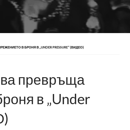
ЕЖЕНИЕТО В БРОНЯ В „UNDER PRESSURE“ (ВИДЕО)
ва превръща
броня в „Under
О)