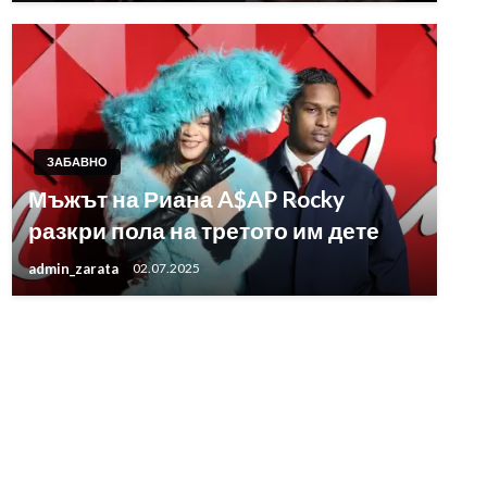
ЗАБАВНО
Мъжът на Риана A$AP Rocky
разкри пола на третото им дете
admin_zarata
02.07.2025