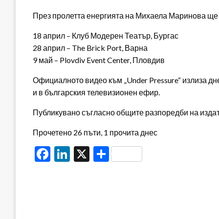
През пролетта енергията на Михаела Маринова ще с
18 април – Клуб Модерен Театър, Бургас
28 април – The Brick Port, Варна
9 май – Plovdiv Event Center, Пловдив
Официалното видео към „Under Pressure“ излиза дн
и в българския телевизионен ефир.
Публикувано съгласно общите разпоредби на издателя
Прочетено 26 пъти, 1 прочита днес
Facebook
LinkedIn
X
Share