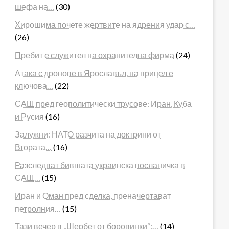
шефа на…
(30)
Хирошима почете жертвите на ядрения удар с…
(26)
Пребит е служител на охранителна фирма
(24)
Атака с дронове в Ярославъл, на прицел е
ключова…
(22)
САЩ пред геополитически трусове: Иран, Куба
и Русия
(16)
Залужни: НАТО разчита на доктрини от
Втората…
(16)
Разследват бившата украинска посланичка в
САЩ…
(15)
Иран и Оман пред сделка, преначертават
петролния…
(15)
Тази вечер в „Шербет от боровинки“:…
(14)