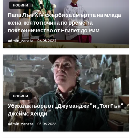
НОВИНИ
Папа Лъв XIV скърби за смъртта на млада
жена, която почина по време на
поклонничество от Египет до Рим
admin_zarata
06.08.2025
НОВИНИ
Убиха актьора от „Джуманджи“ и „Топ Гън“
Джеймс Хенди
admin_zarata
05.06.2026