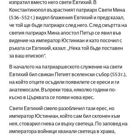
изпратил вместо него свети Евтихий. В
Константинопол възрастният патриарх Свети Мина
(536–552 г.) видял блажения Евтихий и предсказал,
че той ще бъде патриарх след него. След смъртта на
светия патриарх Мина апостол Петър се явил във
видение на император Юстиниан и като посочил с
ръката си Евтихий, казал: „Нека той бъде поставен
за ваш епископ“.
В началото на патриаршеското служение на свети
Евтихий бил свикан Петият вселенски събор (553 г.),
на който отците осъдили появилите се ереси и ги
анатемосали. Въпреки това, няколко години по-
късно в Църквата се появи нова ерес.
Свети Евтихий смело разобличил тази ерес, но
император Юстиниан, който сам бил склонен към
нея, стоварил гнева си върху светеца. По заповед на
императора войници хванали светеца в храма,