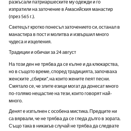
разкъсали патриаршеските му одежди и го
изпратили на заточение в Амасийския манастир
(през 565 г.).
Светецът кротко понесъл заточението си, останал в
манастира в пост и молитва и извършил много
чудеса и изцеления.
Традиции и обичаи за 24 август
На този ден не трябва да се кълне и да клюкарства,
но в същото време, според традицията, започваха
женските „сбирки“, на които жените пеят песни.
Смятало се, че злите езици могат да донесат много
по-голямо нещастие на тези, които говорят най-
много.
Денят е изпълнен с особена мистика. Предците ни
са вярвали, че не трябва да се гледа дълго в зората.
Също така в никакъв случай не трябва да следвате