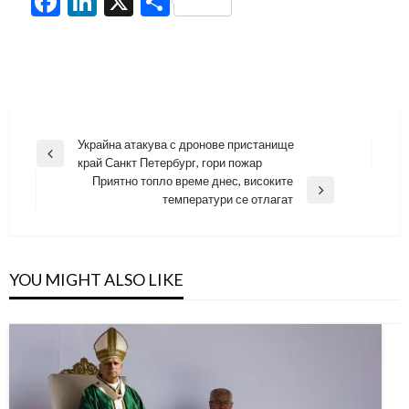
Facebook
LinkedIn
X
Share
Навигация
Украйна атакува с дронове пристанище
Previous
край Санкт Петербург, гори пожар
Post
Приятно топло време днес, високите
Next
температури се отлагат
Post
YOU MIGHT ALSO LIKE