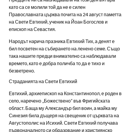
като са се молили той да не е силен
Православната църква почита на 24 август паметта
на Свети Евтихий, ученик на Йоан Богослов и
епископ на Севастия.
Народът нарича празника Евтихий Тих, а денят е
бил посветен на събирането на ленено семе. Също
така нашите предци внимателно са наблюдавали
времето, като е добра поличба то да е тихо и
безветрено.
Страданията на Свети Евтихий
Евтихий, архиепископ на Константинопол, е роден в
село, наречено „Божествено“ във Фригийската
област. Баща му Александър бил воин, а майка му
Синезия била дъщеря на свещеник от църквата на
Августополис на Исихий. Свети Евтихий получава
първоначалното си образование и християнско