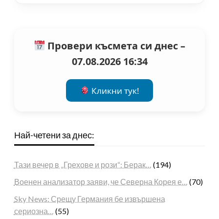
Провери късмета си днес –
07.08.2026 16:34
Кликни тук!
Най-четени за днес:
Тази вечер в „Грехове и рози“: Берак…
(194)
Военен анализатор заяви, че Северна Корея е…
(70)
Sky News: Срещу Германия бе извършена
сериозна…
(55)