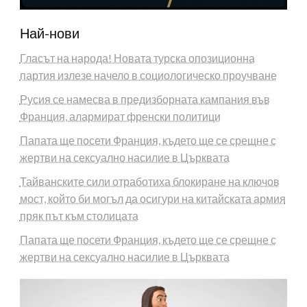
Най-нови
Гласът на народа! Новата турска опозиционна
партия излезе начело в социологическо проучване
Русия се намесва в предизборната кампания във
Франция, алармират френски политици
Папата ще посети Франция, където ще се срещне с
жертви на сексуално насилие в Църквата
Тайванските сили отработиха блокиране на ключов
мост, който би могъл да осигури на китайската армия
пряк път към столицата
Папата ще посети Франция, където ще се срещне с
жертви на сексуално насилие в Църквата