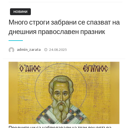
НОВИНИ
Много строги забрани се спазват на
днешния православен празник
Posted
admin_zarata
24.08.2025
on
Предците ни са наблюдавали на този ден вятъра