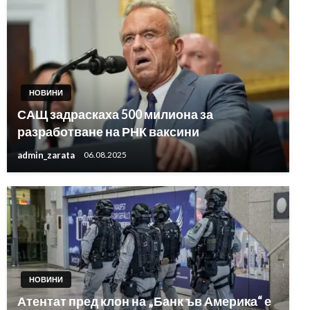
НОВИНИ
САЩ задраскаха 500 милиона за
разработване на РНК ваксини
admin_zarata
06.08.2025
НОВИНИ
Атентат пред клон на „Банк ъв Америка“ е