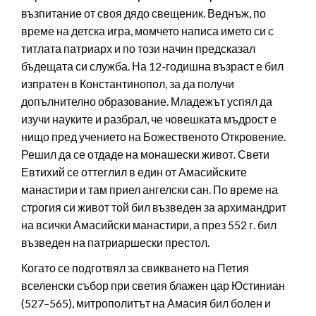
възпитание от своя дядо свещеник. Веднъж, по
време на детска игра, момчето написа името си с
титлата патриарх и по този начин предсказал
бъдещата си служба. На 12-годишна възраст е бил
изпратен в Константинопол, за да получи
допълнително образование. Младежът успял да
изучи науките и разбрал, че човешката мъдрост е
нищо пред учението на Божественото Откровение.
Решил да се отдаде на монашески живот. Свети
Евтихий се оттеглил в един от Амасийските
манастири и там приел ангелски сан. По време на
строгия си живот той бил възведен за архимандрит
на всички Амасийски манастири, а през 552 г. бил
възведен на патриаршески престол.
Когато се подготвял за свикването на Петия
вселенски събор при светия блажен цар Юстиниан
(527–565), митрополитът на Амасия бил болен и