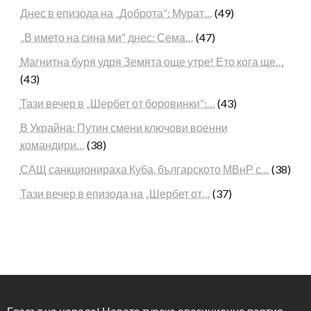
Днес в епизода на „Доброта“: Мурат…
(49)
„В името на сина ми“ днес: Сема…
(47)
Магнитна буря удря Земята още утре! Ето кога ще…
(43)
Тази вечер в „Шербет от боровинки“:…
(43)
В Украйна: Путин смени ключови военни
командири…
(38)
САЩ санкционираха Куба, българското МВнР с…
(38)
Тази вечер в епизода на „Шербет от…
(37)