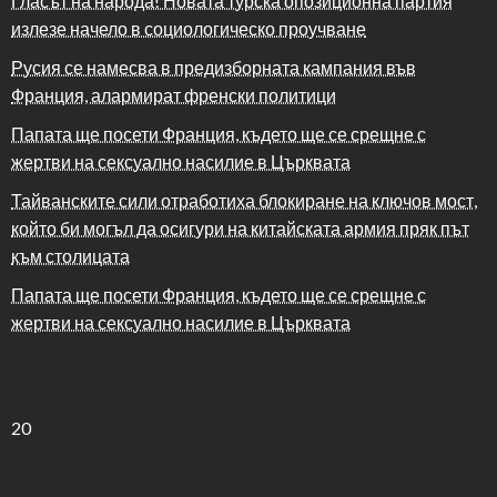
Гласът на народа! Новата турска опозиционна партия
излезе начело в социологическо проучване
Русия се намесва в предизборната кампания във
Франция, алармират френски политици
Папата ще посети Франция, където ще се срещне с
жертви на сексуално насилие в Църквата
Тайванските сили отработиха блокиране на ключов мост,
който би могъл да осигури на китайската армия пряк път
към столицата
Папата ще посети Франция, където ще се срещне с
жертви на сексуално насилие в Църквата
20