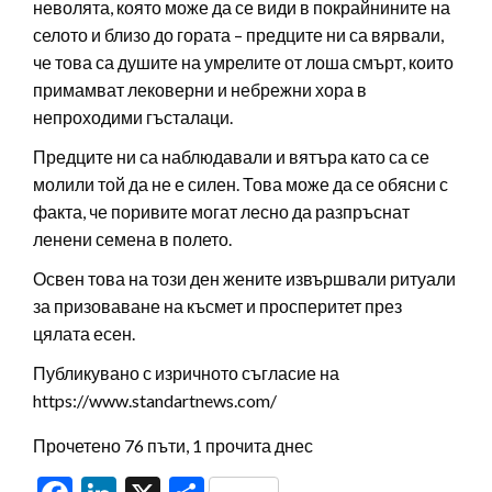
неволята, която може да се види в покрайнините на
селото и близо до гората – предците ни са вярвали,
че това са душите на умрелите от лоша смърт, които
примамват лековерни и небрежни хора в
непроходими гъсталаци.
Предците ни са наблюдавали и вятъра като са се
молили той да не е силен. Това може да се обясни с
факта, че поривите могат лесно да разпръснат
ленени семена в полето.
Освен това на този ден жените извършвали ритуали
за призоваване на късмет и просперитет през
цялата есен.
Публикувано с изричното съгласие на
https://www.standartnews.com/
Прочетено 76 пъти, 1 прочита днес