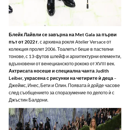
Блейк Лайвли се завърна на Met Gala за първи
път от 2022 г.
с архивна рокля Atelier Versace от
колекция пролет 2006. Тоалетът беше в пастелни
тонове, с 13-футов шлейф и архитектурни елементи,
вдъхновени от венецианското рококо от XVIII век.
Актрисата носеше и специална чанта Judith
Leiber, украсена с рисунки на четирите ѝ деца
–
Джеймс, Инес, Бети и Олин. Появата ѝ дойде часове
след съобщението за споразумение по делото ѝ с
Джъстин Балдони.