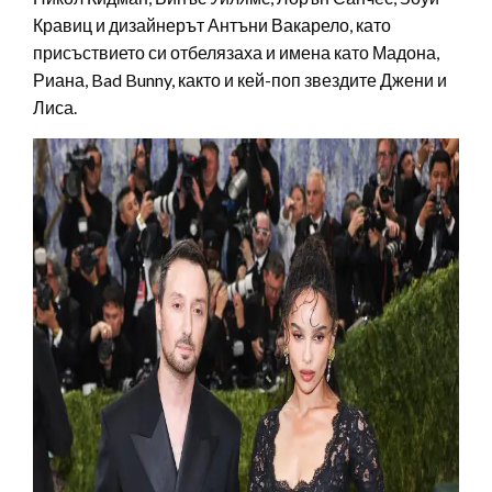
Кравиц и дизайнерът Антъни Вакарело, като
присъствието си отбелязаха и имена като Мадона,
Риана, Bad Bunny, както и кей-поп звездите Джени и
Лиса.