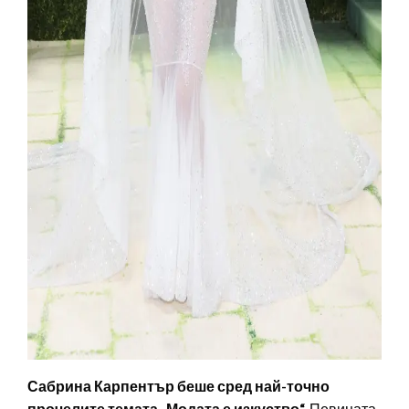
Сабрина Карпентър беше сред най-точно
прочелите темата „Модата е изкуство“.
Певицата