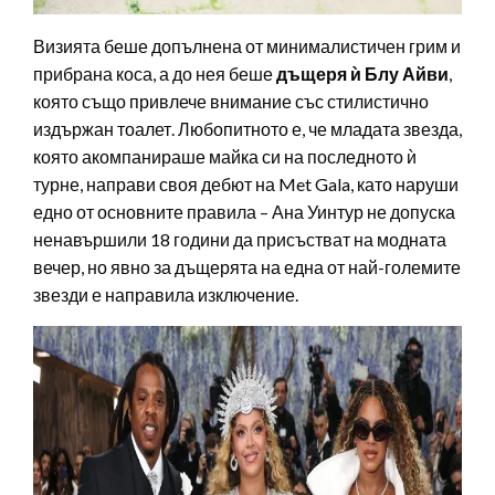
Визията беше допълнена от минималистичен грим и
прибрана коса, а до нея беше
дъщеря ѝ Блу Айви
,
която също привлече внимание със стилистично
издържан тоалет. Любопитното е, че младата звезда,
която акомпанираше майка си на последното ѝ
турне, направи своя дебют на Met Gala, като наруши
едно от основните правила – Ана Уинтур не допуска
ненавършили 18 години да присъстват на модната
вечер, но явно за дъщерята на една от най-големите
звезди е направила изключение.