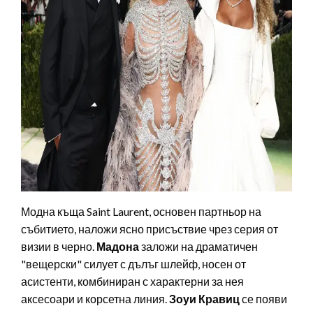
Модна къща Saint Laurent, основен партньор на
събитието, наложи ясно присъствие чрез серия от
визии в черно.
Мадона
заложи на драматичен
"вещерски" силует с дълъг шлейф, носен от
асистенти, комбиниран с характерни за нея
аксесоари и корсетна линия.
Зоуи Кравиц
се появи