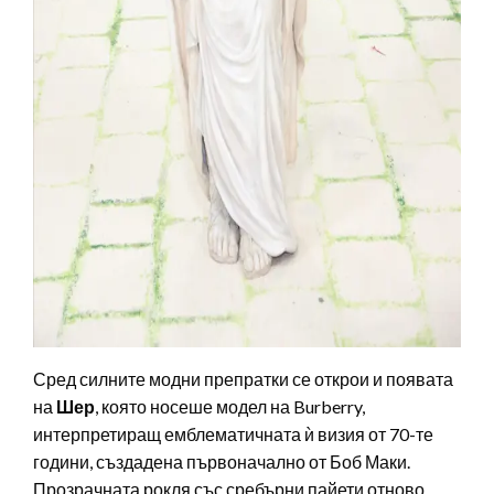
Сред силните модни препратки се открои и появата
на
Шер
, която носеше модел на Burberry,
интерпретиращ емблематичната ѝ визия от 70-те
години, създадена първоначално от Боб Маки.
Прозрачната рокля със сребърни пайети отново