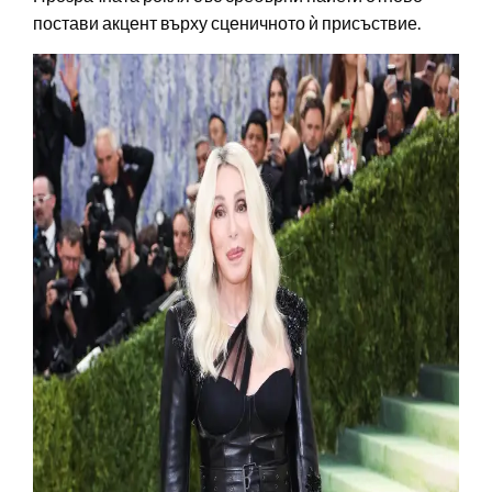
постави акцент върху сценичното ѝ присъствие.