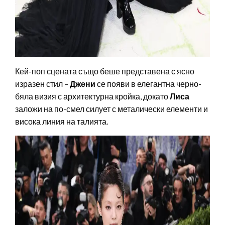
Кей-поп сцената също беше представена с ясно
изразен стил –
Джени
се появи в елегантна черно-
бяла визия с архитектурна кройка, докато
Лиса
заложи на по-смел силует с металически елементи и
висока линия на талията.