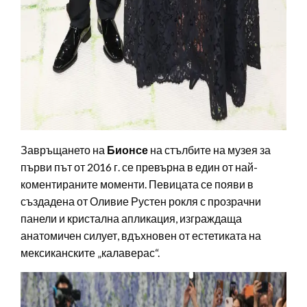
Завръщането на
Бионсе
на стълбите на музея за
първи път от 2016 г. се превърна в един от най-
коментираните моменти. Певицата се появи в
създадена от Оливие Рустен рокля с прозрачни
панели и кристална апликация, изграждаща
анатомичен силует, вдъхновен от естетиката на
мексиканските „калаверас“.