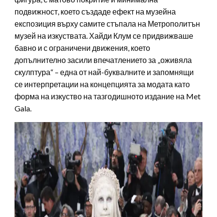
подвижност, което създаде ефект на музейна
експозиция върху самите стъпала на Метрополитън
музей на изкуствата. Хайди Клум се придвижваше
бавно и с ограничени движения, което
допълнително засили впечатлението за „оживяла
скулптура“ – една от най-буквалните и запомнящи
се интерпретации на концепцията за модата като
форма на изкуство на тазгодишното издание на Met
Gala.