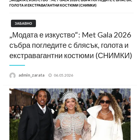
ГОЛОТА И ЕКСТРАВАГАНТНИ КОСТЮМИ (СНИМКИ)
ЗАБАВНО
„Модата е изкуство“: Met Gala 2026
събра погледите с блясък, голота и
екстравагантни костюми (СНИМКИ)
Posted
admin_zarata
06.05.2026
on