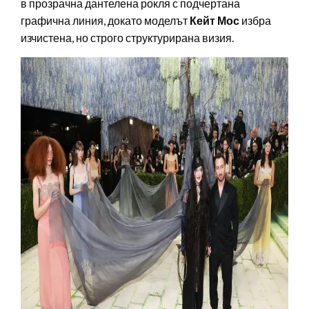
в прозрачна дантелена рокля с подчертана
графична линия, докато моделът
Кейт Мос
избра
изчистена, но строго структурирана визия.