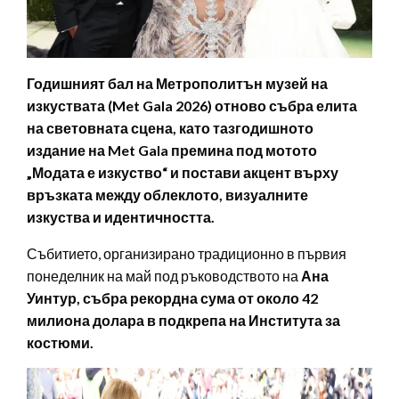
Годишният бал на Метрополитън музей на
изкуствата (Met Gala 2026) отново събра елита
на световната сцена, като тазгодишното
издание на Met Gala премина под мотото
„Модата е изкуство“ и постави акцент върху
връзката между облеклото, визуалните
изкуства и идентичността.
Събитието, организирано традиционно в първия
понеделник на май под ръководството на
Ана
Уинтур, събра рекордна сума от около 42
милиона долара в подкрепа на Института за
костюми.