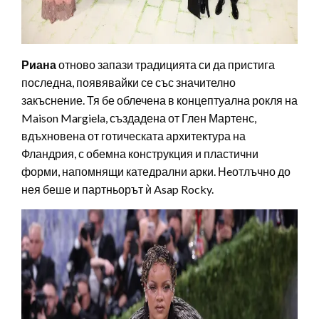
Риана
отново запази традицията си да пристига
последна, появявайки се със значително
закъснение. Тя бе облечена в концептуална рокля на
Maison Margiela, създадена от Глен Мартенс,
вдъхновена от готическата архитектура на
Фландрия, с обемна конструкция и пластични
форми, напомнящи катедрални арки. Нeотлъчно до
нея беше и партньорът ѝ Asap Rocky.