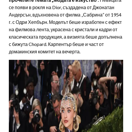
се появи в рокля на Dior, създадена от Джонатан
Андерсън, вдъхновена от филма „Сабрина“ от 1954
г. с Одри Хепбърн. Моделът беше изработен с ефект
на филмова лента, украсена с кристали и кадри от
класическата продукция, а визията беше допълнена
с бижута Chopard. Карпентър беше и част от
домакинския комитет на вечерта.