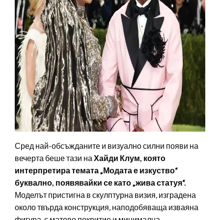
Сред най-обсъжданите и визуално силни появи на
вечерта беше тази на
Хайди Клум, която
интерпретира темата „Модата е изкуство“
буквално, появявайки се като „жива статуя“.
Моделът пристигна в скулптурна визия, изградена
около твърда конструкция, наподобяваща изваяна
фигура, с матово покритие и минимална