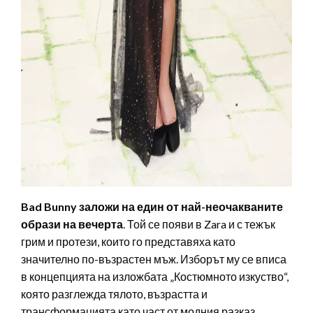
Bad Bunny заложи на един от най-неочакваните
образи на вечерта
. Той се появи в Zara и с тежък
грим и протези, които го представяха като
значително по-възрастен мъж. Изборът му се вписа
в концепцията на изложбата „Костюмното изкуство“,
която разглежда тялото, възрастта и
трансформацията като част от модния разказ.