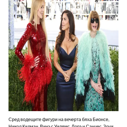
Сред водещите фигури на вечерта бяха Бионсе,
Никол Кидман, Винъс Уилямс, Лорън Санчес, Зоуи