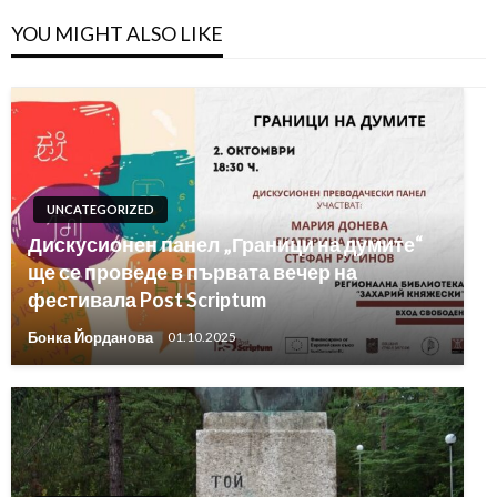
YOU MIGHT ALSO LIKE
UNCATEGORIZED
Дискусионен панел „Граници на думите“
ще се проведе в първата вечер на
фестивала Post Scriptum
Бонка Йорданова
01.10.2025