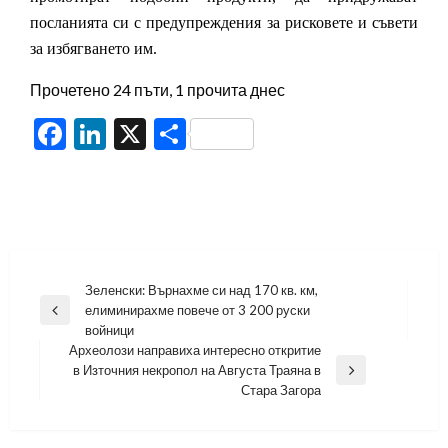
посланията си с предупреждения за рисковете и съвети
за избягването им.
Прочетено 24 пъти, 1 прочита днес
Facebook
LinkedIn
X
Share
Навигация
Зеленски: Върнахме си над 170 кв. км,
елиминирахме повече от 3 200 руски
Previous
войници
Post
Археолози направиха интересно откритие
в Източния некропол на Августа Траяна в
Next
Стара Загора
Post