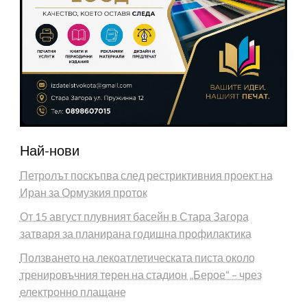
Най-нови
Петролът поскъпва след рестриктивния проект на
Иран за Ормузкия проток
От 15 август плувният басейн в Стара Загора
затваря за планирана годишна профилактика
Ползването на лекоатлетическата писта около
тренировъчния терен на стадион „Берое“ – чрез
електронно плащане