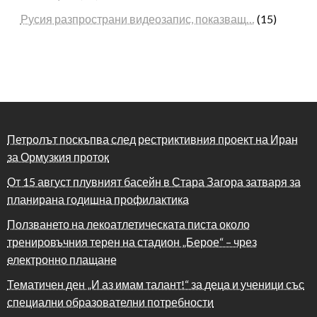
Русия разпространи видеозапис, показващ…
(15)
Петролът поскъпва след рестриктивния проект на Иран
за Ормузкия проток
От 15 август плувният басейн в Стара Загора затваря за
планирана годишна профилактика
Ползването на лекоатлетическата писта около
тренировъчния терен на стадион „Берое“ – чрез
електронно плащане
Тематичен ден „И аз имам талант!“ за деца и ученици със
специални образователни потребности