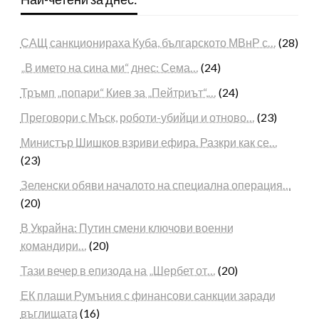
САЩ санкционираха Куба, българското МВнР с…
(28)
„В името на сина ми“ днес: Сема…
(24)
Тръмп „попари“ Киев за „Пейтриът“,…
(24)
Преговори с Мъск, роботи-убийци и отново…
(23)
Министър Шишков взриви ефира. Разкри как се…
(23)
Зеленски обяви началото на специална операция…
(20)
В Украйна: Путин смени ключови военни
командири…
(20)
Тази вечер в епизода на „Шербет от…
(20)
ЕК плаши Румъния с финансови санкции заради
въглищата
(16)