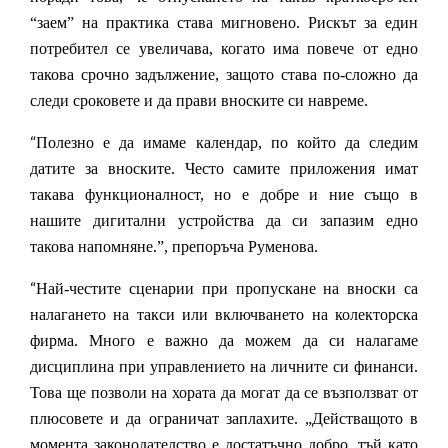
“заем” на практика става мигновено. Рискът за един
потребител се увеличава, когато има повече от едно
такова срочно задължение, защото става по-сложно да
следи сроковете и да прави вноските си навреме.
“
Полезно е да имаме календар, по който да следим
датите за вноските. Често самите приложения имат
такава функционалност, но е добре и ние също в
нашите дигитални устройства да си запазим едно
такова напомняне.”, препоръча Руменова.
“
Най-честите сценарии при пропускане на вноски са
налагането на такси или включването на колекторска
фирма. Много е важно да можем да си налагаме
дисциплина при управлението на личните си финанси.
Това ще позволи на хората да могат да се възползват от
плюсовете и да ограничат заплахите. „Действащото в
момента законодателство е достатъчно добро, тъй като