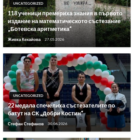
UNCATEGORIZED
118 ученици премериха знания в първото
издание на математическото състезание
„Ботевска аритметика“
Живка Кехайова
27.05.2026
UNCATEGORIZED
22 медала спечелиха състезателите по
батут на СК „Добри Костин“
Стефан Стефанов
30.06.2026