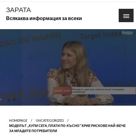
Skip
ЗАРАТА
to
Всякаква информация за всеки
content
HOMEPAGE
UNCATEGORIZED
МОДЕЛЪТ „КУПИ СЕГА, ПЛАТИ ПО-КЪСНО“ КРИЕ РИСКОВЕ НАЙ-ВЕЧЕ
ЗА МЛАДИТЕ ПОТРЕБИТЕЛИ