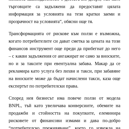
търговците са задължени да предоставят цялата
информация за условията на тези кратки заеми и
прозрачност на условията“, обясни още тя.
Трансформацията от рискове към ползи е възможна,
когато потребителите си дават сметка за цената на този
финансов инструмент още преди да прибегнат до него
– с какви задължения се ангажират не само за вноските,
но и за таксите при евентуална забава. Макар да се
рекламира като услуга без лихви и такси, при забавяне
на вноските може да бъдат начислени такси, каза още
експертът по потребителски права.
Според нея бизнесът има повече ползи от модела
BNPL, тъй като увеличава конверсиите, обемите на
продажби и стойността на покупките, елеминира
рисковете от финансови измами и дава по-добро
“потребителско преживяване”, което го извежда на