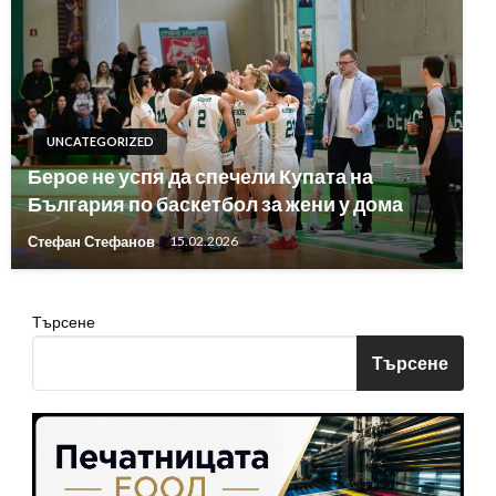
UNCATEGORIZED
Берое не успя да спечели Купата на
България по баскетбол за жени у дома
Стефан Стефанов
15.02.2026
Търсене
Търсене