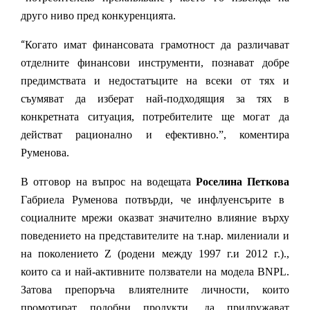
друго ниво пред конкуренцията.
“
Когато имат финансовата грамотност да различават
отделните финансови инструменти, познават добре
предимствата и недостатъците на всеки от тях и
съумяват да изберат най-подходящия за тях в
конкретната ситуация, потребителите ще могат да
действат рационално и ефективно.”, коментира
Руменова.
В отговор на въпрос на водещата
Роселина Петкова
Габриела Руменова потвърди, че инфлуенсърите в
социалните мрежи оказват значително влияние върху
поведението на представителите на т.нар. милениали и
на поколението Z (родени между 1997 г.и 2012 г.).,
които са и най-активните ползватели на модела BNPL.
Затова препоръча влиятелните личности, които
промотират подобни продукти, да придружават