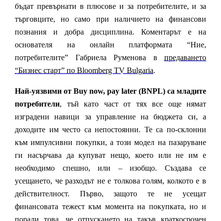
бъдат превърнати в плюсове и за потребителите, и за
търговците, но само при наличието на финансови
познания и добра дисциплина. Коментарът е на
основателя на онлайн платформата “Ние,
потребителите”
Габриела Руменова в
предаването
“Бизнес старт” по Bloomberg TV Bulgaria
.
Най-уязвими от Buy now, pay later (BNPL) са младите
потребители
, тъй като част от тях все още нямат
изградени навици за управление на бюджета си, а
доходите им често са непостоянни. Те са по-склонни
към импулсивни покупки, а този модел на пазаруване
ги насърчава да купуват нещо, което или не им е
необходимо спешно, или – изобщо. Създава се
усещането, че разходът не е толкова голям, колкото е в
действителност. Първо, защото те не усещат
финансовата тежест към момента на покупката, но и
поради това, че отпускането на такъв краткосрочен