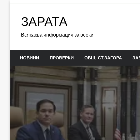
Skip
to
ЗАРАТА
content
Всякаква информация за всеки
НОВИНИ
ПРОВЕРКИ
ОБЩ. СТ.ЗАГОРА
ЗА