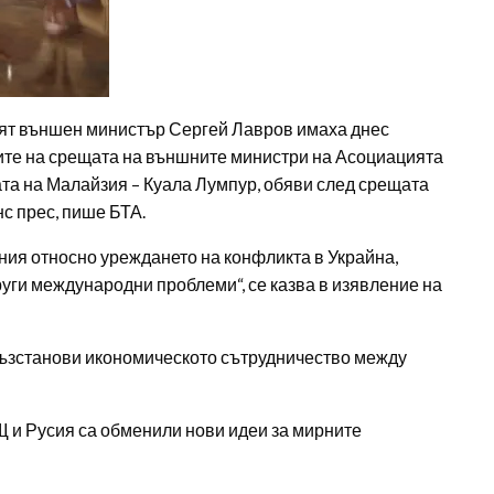
ят външен министър Сергей Лавров имаха днес
рите на срещата на външните министри на Асоциацията
ата на Малайзия – Куала Лумпур, обяви след срещата
с прес, пише БТА.
ния относно уреждането на конфликта в Украйна,
руги международни проблеми“, се казва в изявление на
възстанови икономическото сътрудничество между
Щ и Русия са обменили нови идеи за мирните