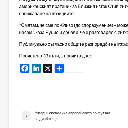
американският пратеник за Близкия изток Стив Уитк
сближаване на позициите.
"Смятам, че сме по-близо (до споразумение) – може
насам", каза Рубио и добави, че е разговарял с Уит
Публикувано съгласно общите разпоредби на https:/
Прочетено 33 пъти, 1 прочита днес
Facebook
LinkedIn
X
Share
Унгарци спечелиха европейското по футзал
Навигация
Previous
за диабетици
Post