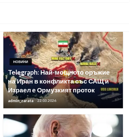
НОВИНИ
Telegraph: Най-мощното оръжие
на Иран в конфликта със САЩ и
Израел е Ормузкият проток
admin_zarata
22.03.2026