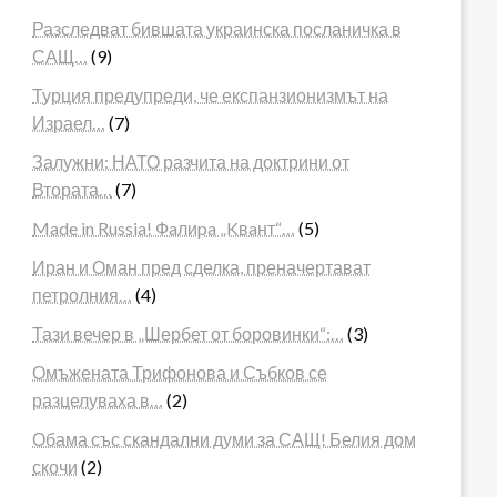
Разследват бившата украинска посланичка в
САЩ…
(9)
Турция предупреди, че експанзионизмът на
Израел…
(7)
Залужни: НАТО разчита на доктрини от
Втората…
(7)
Made in Russia! Фaлиpa „Kвaнт“…
(5)
Иран и Оман пред сделка, преначертават
петролния…
(4)
Тази вечер в „Шербет от боровинки“:…
(3)
Омъжената Трифонова и Събков се
разцелуваха в…
(2)
Обама със скандални думи за САЩ! Белия дом
скочи
(2)