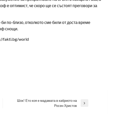
оф е оптимист, че скоро ще се състоят преговори за
 би по-близо, отколкото сме били от доста време
коф снощи.
/fakti.bg/world
Шок! Ето коя е мадамата в кабриото на
Next
Росен Христов
Post