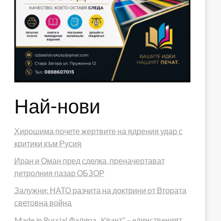
Най-нови
Хирошима почете жертвите на ядрения удар с
критики към Русия
Иран и Оман пред сделка, преначертават
петролния пазар ОБЗОР
Залужни: НАТО разчита на доктрини от Втората
световна война
Made in Russia! Фaлиpa „Kвaнт“ – eдинcтвeният