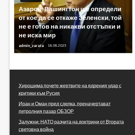
Азаров: Вашингтон ще определи
от кое да се откаже Зеленски, той
не е готов на никакви отстъпки и
не иска мир
admin_zarata
18.08.2025
Хирошима почете жертвите на ядрения удар с
критики към Русия
Иран и Оман пред сделка, преначертават
петролния пазар ОБЗОР
Залужни: НАТО разчита на доктрини от Втората
световна война