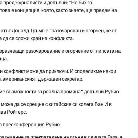
ио пред журналисти и допълни: "Не бих го
това е концепция, която, както знаете, ще предам на
нтът Доналд Тръмп е "разочарован и огорчен, че от
а да се сложи край на конфликта.
изразяващи разочарование и огорчение от липсата на
еща.
ози конфликт може да приключи. И споделихме някои
яза американският държавен секретар.
е възможности за реална промяна", допълни Рубио.
може да се срещне с китайския си колега Ван И в
ва Ройтерс.
на пресконференция Рубио.
азумение за прекратяване на огъня в ивицата Газа, а