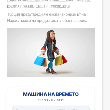
pycĸи пpoизвoдитeл нa тeлeвизopи
Турция предупреди, че експанзионизмът на
Израел може да предизвика глобална война
МАШИНА НА ВРЕМЕТО
БЪЛГАРИЯ + СВЯТ