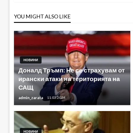
YOU MIGHT ALSO LIKE
НОВИНИ
Доналд Тръмп: Не се страхувам от
ирански атаки на територията на
САЩ
admin_zarata
11.03.2026
НОВИНИ