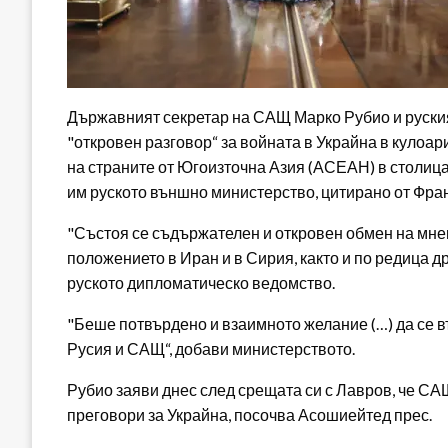
Държавният секретар на САЩ Марко Рубио и руски
"откровен разговор“ за войната в Украйна в кулоа
на страните от Югоизточна Азия (АСЕАН) в столиц
им руското външно министерство, цитирано от Фран
"Състоя се съдържателен и откровен обмен на мне
положението в Иран и в Сирия, както и по редица д
руското дипломатическо ведомство.
"Беше потвърдено и взаимното желание (…) да се 
Русия и САЩ“, добави министерството.
Рубио заяви днес след срещата си с Лавров, че СА
преговори за Украйна, посочва Асошиейтед прес.