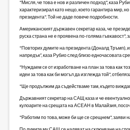
"Мисля, че това е нов и различен подход", каза Руб
характеризирал като нещо, което гарантира мир, но 
президента". Той не даде повече подробности.
Американският държавен секретар каза, че президе
руска страна не е проявена по-голяма гъвкавост", з
"Повторих думите на президента (Доналд Тръмп), 
напредък“, каза Рубио след близо едночасовата ср
"Нуждаем се от изработване на план за това как т
идеи за това как би могъл да изглежда той", отбел
"Ще продължим да съдействаме там, където виждам
Държавният секретар на САЩ каза и че евентуално 
кулоарите на срещата на АСЕАН в Малайзия, посоч
"Работим по това, може би ще се срещнем", заяви 
По думите му САЩ се надяват на сключване на спор