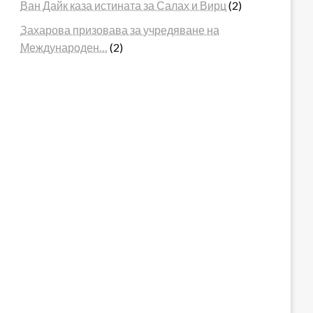
Ван Дайк каза истината за Салах и Вирц
(2)
Захарова призовава за учредяване на
Международен…
(2)