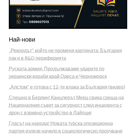
Най-нови
„Рекордът“, който не променя картината: България
пак е в R&D периферията
Руската армия: Продължаваме ударите по
украински кораби край Одеса и Черноморск
„Алстом“ е готова с 12-те влака за България (видео)
Спешно в Берлин! Канцлерът Мерц свика среща на
Националния съвет за сигурност след инцидента с
дрон с взривно устройство в Лайпциг
Гласът на народа! Новата турска опозиционна
партия излезе начело в социологическо проучване