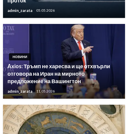
проток
admin_zarata
05.05.2026
НОВИНИ
Axios: Тръмп не харесва и ще отхвърли
отговора на Иран на мирното
предложение на Вашингтон
admin_zarata
11.05.2026