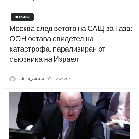
НОВИНИ
Москва след ветото на САЩ за Газа:
ООН остава свидетел на
катастрофа, парализиран от
съюзника на Израел
Posted
admin_zarata
19.09.2025
on