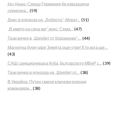
Sky News: Срещу Германия бе извършена
сериозна…
(59)
Днес в епизода на „Доброта“: Мурат…
(51)
„В името на сина ми“ днес: Сема…
(47)
Тази вечер в „Шербет от боровинки“:…
(44)
Магнитна буря удря Земята още утре! Ето кога ще…
(43)
САЩ санкционираха Куба, българското МВнР с…
(39)
Тази вечер в епизода на „Шербет от…
(38)
В Украйна: Путин смени ключови военни
командири…
(38)