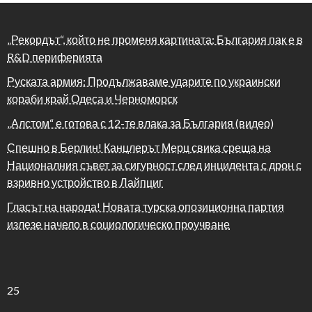
„Рекордът“, който не променя картината: България пак е в
R&D периферията
Руската армия: Продължаваме ударите по украински
кораби край Одеса и Черноморск
„Алстом“ е готова с 12-те влака за България (видео)
Спешно в Берлин! Канцлерът Мерц свика среща на
Националния съвет за сигурност след инцидента с дрон с
взривно устройство в Лайпциг
Гласът на народа! Новата турска опозиционна партия
излезе начело в социологическо проучване
25