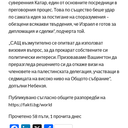
суверенния Катар, един от основните посредници в
преговорния процес. Това по същество беше удар
по самата идея за постигане на споразумения –
обезцени всякакви твърдения, че Израел е готов за
дипломация и сделки“, подчерта той.
„САЩ възмутително се опитват да използват
визовия въпрос, за да прокарат собствените си
политически интереси. Призоваваме Вашингтон да
преразгледа решението си да откаже визи на
членовете на палестинската делегация, участващи в
седмицата на високо ниво на Общото събрание“,
допълни Небензя.
Публикувано съгласно общите разпоредби на
https://fakti.bg/world
Прочетено 58 пъти, 1 прочита днес