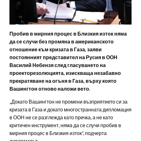
Пробив в мирния процес в Близкия изток няма
да се случи без промяна в американското
отношение към кризата в Газа, заяви
постоянният представител на Русия в ООН
Василий Небензя след гласуването на
проекторезолюцията, изискваща незабавно
прекратяване на огъня в Газа, върху която
Вашингтон отново наложи вето.
„Докато Вашингтон не промени възприятието си за
кризата в Газа и докато многостранната дипломация
в ООН не се разглежда като пречка, а не като
критичен инструмент, няма да се случи пробив в
мирния процес в Близкия изток“, подчерта
дипломатът.