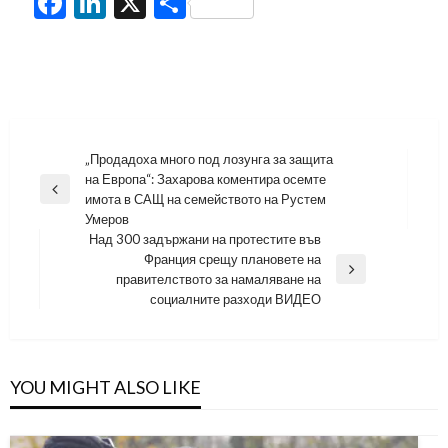
Facebook
LinkedIn
X
Share
Навигация
„Продадоха много под лозунга за защита
на Европа“: Захарова коментира осемте
Previous
имота в САЩ на семейството на Рустем
Post
Умеров
Над 300 задържани на протестите във
Франция срещу плановете на
Next
правителството за намаляване на
Post
социалните разходи ВИДЕО
YOU MIGHT ALSO LIKE