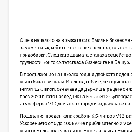
Още в началото на връзката си с Емилия бизнесм
заможен мъж, който не пестеше средства, когато с
придобивки. След като двамата станаха семейств
трудности, които съпътстваха бизнесите на Башур.
В продължение на няколко години двойката водеше 
който бяха свикнали. Изглежда обаче, че сириецът 
Ferrari 12 Cilindri, означава да държиш в ръцете с
през 2024 г. като наследник на Ferrari 812 Суперфа
атмосферен V12 двигател отпред и задвижване на 
Под дългия преден капак работи 6.5-литров V12, раз
Ускорението от 0 до 100 км/ч е приблизително 2,9 с
които в България едва ли ще може да вдигат Емили