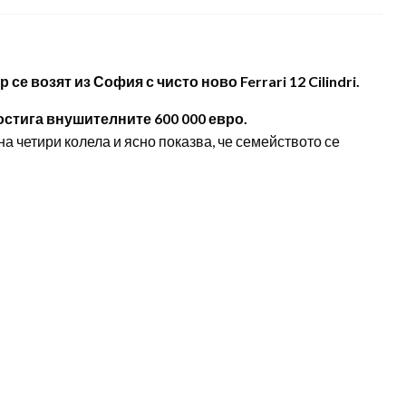
 возят из София с чисто ново Ferrari 12 Cilindri.
остига внушителните 600 000 евро.
а четири колела и ясно показва, че семейството се