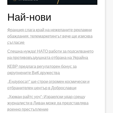
Най-нови
Франция слага край на нежеланите рекламни
обаждания: телемаркетингът вече ще изисква
съгласие
Спешна нужда! НАТО работи за подсилването
на противовъздушната отбрана на Украйна
КЕВР предлага регулаторен бонус за
окрупнените ВиК дружества
„Ендуросат“ ще строи огромен космически и
отбранителен център в Доброславци
„Хюман райтс уоч“: Израелски удар срещу
журналисти в Ливан може да представлява
военно престъпление