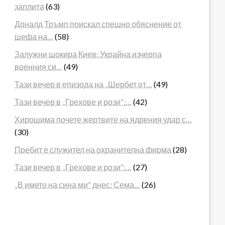
заплита
(63)
Доналд Тръмп поискал спешно обяснение от
шефа на…
(58)
Залужни шокира Киев: Украйна изчерпа
военния си…
(49)
Тази вечер в епизода на „Шербет от…
(49)
Тази вечер в „Грехове и рози“:…
(42)
Хирошима почете жертвите на ядрения удар с…
(30)
Пребит е служител на охранителна фирма
(28)
Тази вечер в „Грехове и рози“:…
(27)
„В името на сина ми“ днес: Сема…
(26)