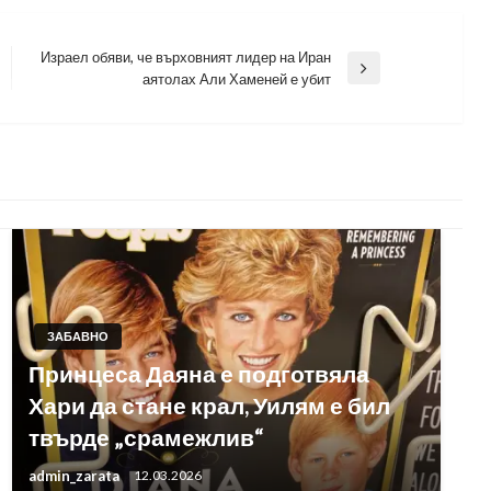
Израел обяви, че върховният лидер на Иран
Next
аятолах Али Хаменей е убит
Post
ЗАБАВНО
Принцеса Даяна е подготвяла
Хари да стане крал, Уилям е бил
твърде „срамежлив“
admin_zarata
12.03.2026