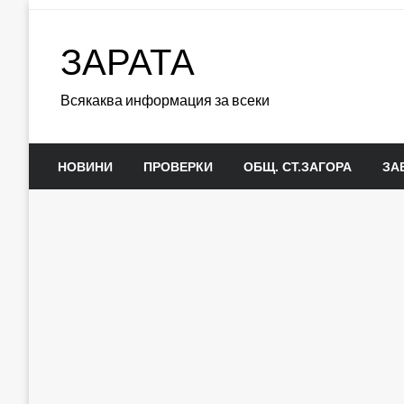
Skip
to
ЗАРАТА
content
Всякаква информация за всеки
НОВИНИ
ПРОВЕРКИ
ОБЩ. СТ.ЗАГОРА
ЗА