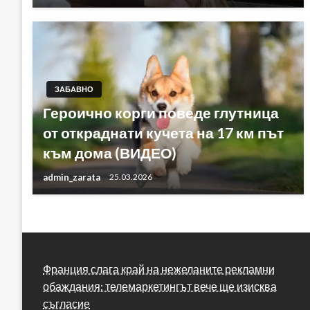
ЗАБАВНО
Героично корги поведе глутница
от откраднати кучета на 17 км път
към дома (ВИДЕО)
admin_zarata
25.03.2026
Франция слага край на нежеланите рекламни
обаждания: телемаркетингът вече ще изисква
съгласие