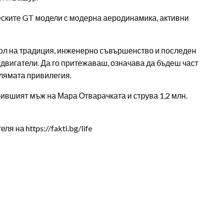
ските GT модели с модерна аеродинамика, активни
символ на традиция, инженерно съвършенство и последен
двигатели. Да го притежаваш, означава да бъдеш част
голямата привилегия.
бившият мъж на Мара Отварачката и струва 1,2 млн.
 на https://fakti.bg/life