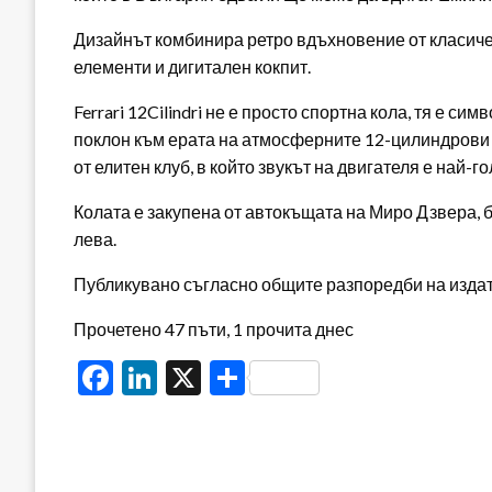
Дизайнът комбинира ретро вдъхновение от класиче
елементи и дигитален кокпит.
Ferrari 12Cilindri не е просто спортна кола, тя е 
поклон към ерата на атмосферните 12-цилиндрови 
от елитен клуб, в който звукът на двигателя е най-
Колата е закупена от автокъщата на Миро Дзвера, 
лева.
Публикувано съгласно общите разпоредби на издателя
Прочетено 47 пъти, 1 прочита днес
Facebook
LinkedIn
X
Share