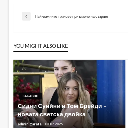
Навигация
Най-важните трикове при миене на съдове
Previous
Post
YOU MIGHT ALSO LIKE
ЗАБАВНО
Сидни Суийни и Том Брейди –
новата светска двойка
admin_zarata
03.07.2025