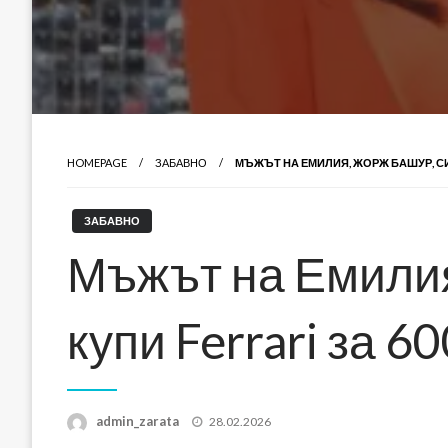
HOMEPAGE
ЗАБАВНО
МЪЖЪТ НА ЕМИЛИЯ, ЖОРЖ БАШУР, СИ К
ЗАБАВНО
Мъжът на Емилия
купи Ferrari за 6
Posted
admin_zarata
28.02.2026
on