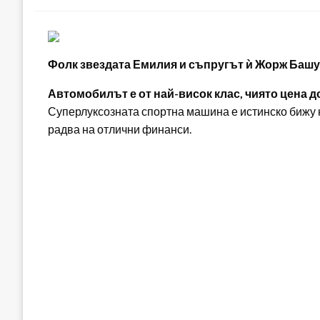
Фолк звездата Емилия и съпругът ѝ Жорж Башур се
Автомобилът е от най-висок клас, чиято цена д
Суперлуксозната спортна машина е истинско бижу н
радва на отлични финанси.