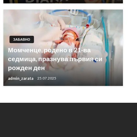
ЗАБАВНО
Момченце, родено в 21-ва
седмица, празнува първия си
рожден ден
admin_zarata
25.07.2025