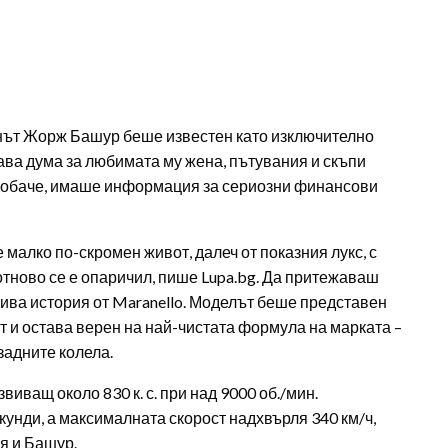
енът Жорж Башур беше известен като изключително
тава дума за любимата му жена, пътувания и скъпи
о обаче, имаше информация за сериозни финансови
малко по-скромен живот, далеч от показния лукс, с
отново се е опаричил, пише Lupa.bg. Да притежаваш
и жива история от Maranello. Моделът беше представен
ст и остава верен на най-чистата формула на марката –
задните колела.
виващ около 830 к. с. при над 9000 об./мин.
екунди, а максималната скорост надхвърля 340 км/ч,
я и Башур.