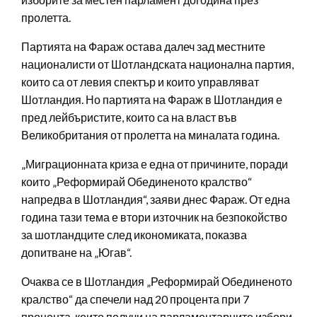
пролетта.
Партията на Фараж остава далеч зад местните
националисти от Шотландската национална партия,
които са от левия спектър и които управляват
Шотландия. Но партията на Фараж в Шотландия е
пред лейбъристите, които са на власт във
Великобритания от пролетта на миналата година.
„Миграционната криза е една от причините, поради
които „Реформирай Обединеното кралство“
напредва в Шотландия“, заяви днес Фараж. От една
година тази тема е втори източник на безпокойство
за шотландците след икономиката, показва
допитване на „Югав“.
Очаква се в Шотландия „Реформирай Обединеното
кралство“ да спечели над 20 процента при 7
процента, които получи на парламентарните избори