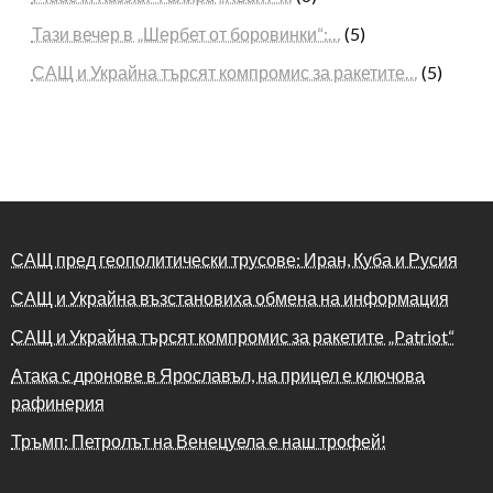
Тази вечер в „Шербет от боровинки“:…
(5)
САЩ и Украйна търсят компромис за ракетите…
(5)
САЩ пред геополитически трусове: Иран, Куба и Русия
САЩ и Украйна възстановиха обмена на информация
САЩ и Украйна търсят компромис за ракетите „Patriot“
Атака с дронове в Ярославъл, на прицел е ключова
рафинерия
Тръмп: Петролът на Венецуела е наш трофей!