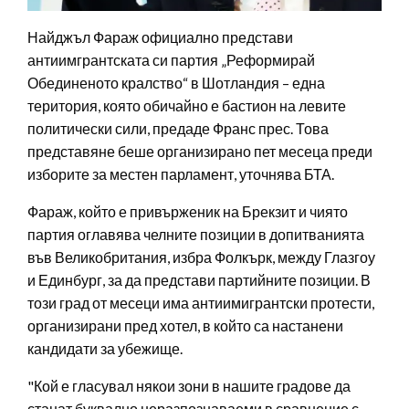
Найджъл Фараж официално представи
антиимгрантската си партия „Реформирай
Обединеното кралство“ в Шотландия – една
територия, която обичайно е бастион на левите
политически сили, предаде Франс прес. Това
представяне беше организирано пет месеца преди
изборите за местен парламент, уточнява БТА.
Фараж, който е привърженик на Брекзит и чиято
партия оглавява челните позиции в допитванията
във Великобритания, избра Фолкърк, между Глазгоу
и Единбург, за да представи партийните позиции. В
този град от месеци има антиимигрантски протести,
организирани пред хотел, в който са настанени
кандидати за убежище.
"Кой е гласувал някои зони в нашите градове да
станат буквално неразпознаваеми в сравнение с