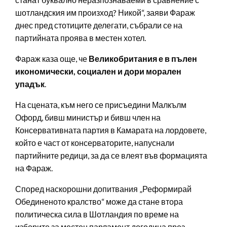
шотландския им произход? Никой“, заяви Фараж
днес пред стотиците делегати, събрали се на
партийната проява в местен хотел.
Фараж каза още, че
Великобритания е в пълен
икономически, социален и дори морален
упадък
.
На сцената, към него се присъедини Малкълм
Офорд, бивш министър и бивш член на
Консервативната партия в Камарата на лордовете,
който е част от консерваторите, напуснали
партийните редици, за да се влеят във формацията
на Фараж.
Според наскорошни допитвания „Реформирай
Обединеното кралство“ може да стане втора
политическа сила в Шотландия по време на
изборите за местен парламент догодина през