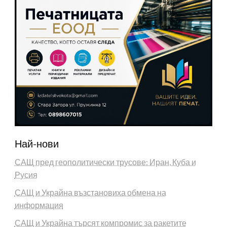
Най-нови
САЩ пред геополитически трусове: Иран, Куба и
Русия
САЩ и Украйна възстановиха обмена на
информация
САЩ и Украйна търсят компромис за ракетите