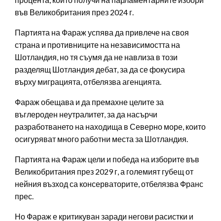
във Великобритания през 2024 г.
Партията на Фараж успява да привлече на своя
страна и противниците на независимостта на
Шотландия, но тя съумя да не навлиза в този
разделящ Шотландия дебат, за да се фокусира
върху миграцията, отбелязва агенцията.
Фараж обещава и да премахне целите за
въглероден неутралитет, за да насърчи
разработването на находища в Северно море, които
осигуряват много работни места за Шотландия.
Партията на Фараж цели и победа на изборите във
Великобритания през 2029 г, а големият губещ от
нейния възход са консерваторите, отбелязва Франс
прес.
Но Фараж е критикуван заради негови расистки и