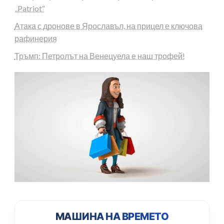
„Patriot“
Атака с дронове в Ярославъл, на прицел е ключова
рафинерия
Тръмп: Петролът на Венецуела е наш трофей!
МАШИНА НА ВРЕМЕТО