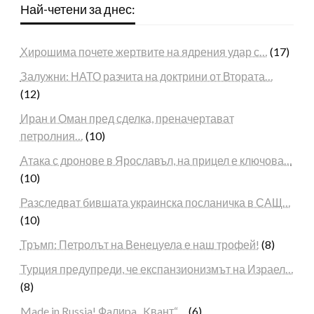
Най-четени за днес:
Хирошима почете жертвите на ядрения удар с…
(17)
Залужни: НАТО разчита на доктрини от Втората…
(12)
Иран и Оман пред сделка, преначертават
петролния…
(10)
Атака с дронове в Ярославъл, на прицел е ключова…
(10)
Разследват бившата украинска посланичка в САЩ…
(10)
Тръмп: Петролът на Венецуела е наш трофей!
(8)
Турция предупреди, че експанзионизмът на Израел…
(8)
Made in Russia! Фaлиpa „Kвaнт“…
(6)