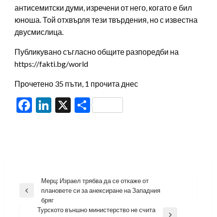
антисемитски думи, изречени от него, когато е бил
юноша. Той отхвърля тези твърдения, но с известна
двусмислица.
Публикувано съгласно общите разпоредби на
https://fakti.bg/world
Прочетено 35 пъти, 1 прочита днес
Facebook
LinkedIn
X
Share
Навигация
Мерц: Израел трябва да се откаже от
плановете си за анексиране на Западния
Previous
бряг
Post
Турското външно министерство не счита