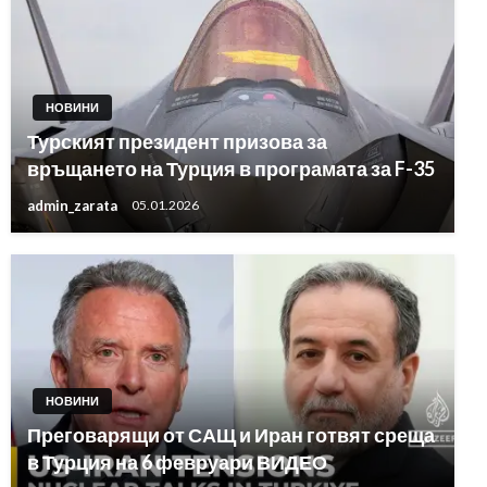
НОВИНИ
Турският президент призова за
връщането на Турция в програмата за F-35
admin_zarata
05.01.2026
НОВИНИ
Преговарящи от САЩ и Иран готвят среща
в Турция на 6 февруари ВИДЕО