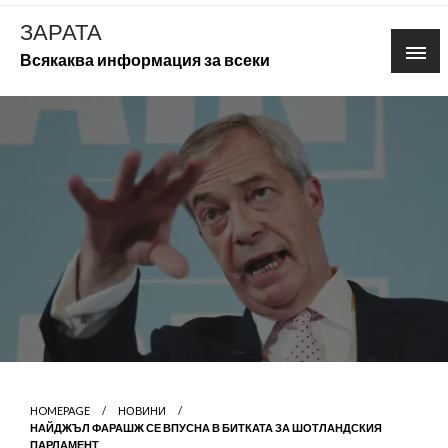
Skip
ЗАРАТА
to
Всякаква информация за всеки
content
HOMEPAGE
НОВИНИ
НАЙДЖЪЛ ФАРАШЖ СЕ ВПУСНА В БИТКАТА ЗА ШОТЛАНДСКИЯ
ПАРЛАМЕНТ