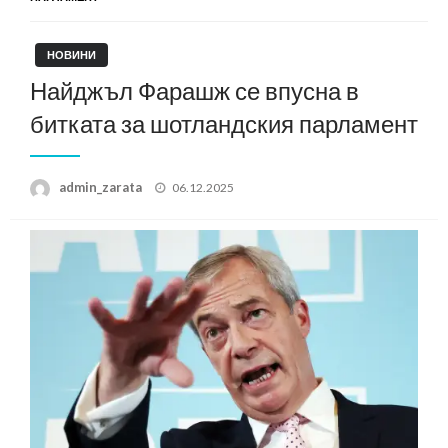
НОВИНИ
Найджъл Фарашж се впусна в
битката за шотландския парламент
Posted
admin_zarata
06.12.2025
on