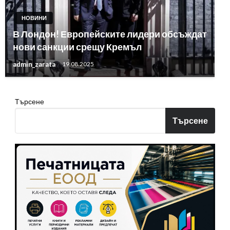
НОВИНИ
В Лондон! Европейските лидери обсъждат
нови санкции срещу Кремъл
admin_zarata
19.08.2025
Търсене
Търсене