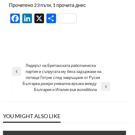
Прочетено 23 пъти, 1 прочита днес
Facebook
LinkedIn
X
Share
Навигация
Лидерът на Британската работническа
партия и съпругата му бяха задържани на
Previous
летище Гетуик след завръщане от Русия
Post
Българка разкри уникална връзка между
Next
България и Италия във волейбола
Post
YOU MIGHT ALSO LIKE