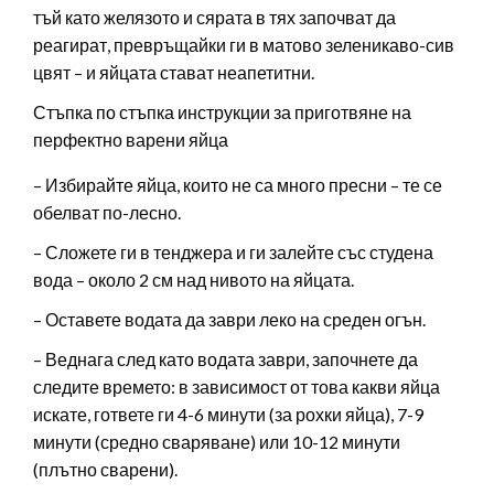
тъй като желязото и сярата в тях започват да
реагират, превръщайки ги в матово зеленикаво-сив
цвят – и яйцата стават неапетитни.
Стъпка по стъпка инструкции за приготвяне на
перфектно варени яйца
– Избирайте яйца, които не са много пресни – те се
обелват по-лесно.
– Сложете ги в тенджера и ги залейте със студена
вода – около 2 см над нивото на яйцата.
– Оставете водата да заври леко на среден огън.
– Веднага след като водата заври, започнете да
следите времето: в зависимост от това какви яйца
искате, гответе ги 4-6 минути (за рохки яйца), 7-9
минути (средно сваряване) или 10-12 минути
(плътно сварени).