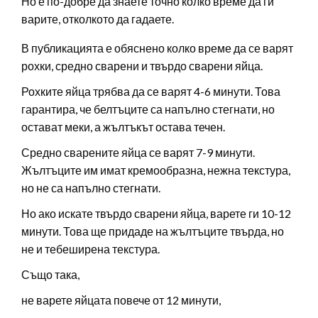
Но е по-добре да знаете точно колко време да ги
варите, отколкото да гадаете.
В публикацията е обяснено колко време да се варят
рохки, средно сварени и твърдо сварени яйца.
Рохките яйца трябва да се варят 4-6 минути. Това
гарантира, че белтъците са напълно стегнати, но
остават меки, а жълтъкът остава течен.
Средно сварените яйца се варят 7-9 минути.
Жълтъците им имат кремообразна, нежна текстура,
но не са напълно стегнати.
Но ако искате твърдо сварени яйца, варете ги 10-12
минути. Това ще придаде на жълтъците твърда, но
не и тебеширена текстура.
Също така,
не варете яйцата повече от 12 минути,