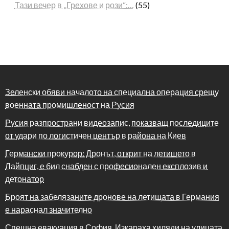
Тази вечер в „Грехове и рози“:…
(55)
Зеленски обяви началото на специална операция срещу
военната промишленост на Русия
Русия разпространи видеозапис, показващ последиците
от удари по логистичен център в района на Киев
Германски прокурор: Дронът, открит на летището в
Лайпциг, е бил снабден с професионален експлозив и
детонатор
Броят на забелязаните дронове на летищата в Германия
е нараснал значително
Спешна евакуация в София. Изкараха хиляди на улицата