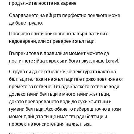
продължителността на варене
Сваряването на яйцата перфектно понякога може
да бъде трудно.
Повечето опити обикновено завършват или с
недоварени, или с преварени жълтъци.
Въпреки това в правилния момент можете да
постигнете яйца с крехък и богат вкус, пише Leravi.
Струва си да се отбележи, че текстурата както на
белтъците, така и на жълтъците е пряко повлияна от
времето за готвене. Твърде краткото готвене води
до леко течни белтъци и много течни жълтъци,
докато преваряването води до сухи жълтъци и
гумени белтъци. Ако обаче го избереш точно в този
момент, яйцата ти ще имат твърди белтъци и
перфектна консистенция на жълтъка.