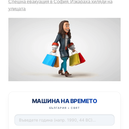
Спешна евакуация в София. Изкараха хиляди на
улицата
МАШИНА НА ВРЕМЕТО
БЪЛГАРИЯ + СВЯТ