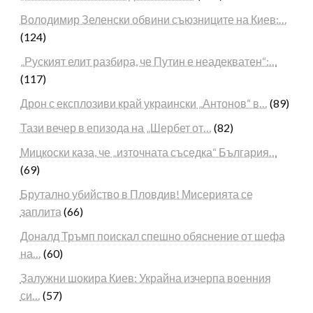
Володимир Зеленски обвини съюзниците на Киев:…
(124)
„Руският елит разбира, че Путин е неадекватен“:…
(117)
Дрон с експлозиви край украински „Антонов“ в…
(89)
Тази вечер в епизода на „Шербет от…
(82)
Мицкоски каза, че „източната съседка“ България…
(69)
Брутално убийство в Пловдив! Мисерията се
заплита
(66)
Доналд Тръмп поискал спешно обяснение от шефа
на…
(60)
Залужни шокира Киев: Украйна изчерпа военния
си…
(57)