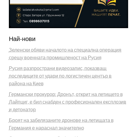
Най-нови
Зеленски обяви началото на специална операция
срещу военната промишленост на Русия
Русия разпространи видеозапис, показващ
последиците от удари по логистичен център в
района на Киев
Германски прокурор: Дронът, открит на летището в
Лайпциг, е бил снабден с професионален експлозив
и детонатор
Броят на забелязаните дронове на летищата в
Германия е нараснал значително