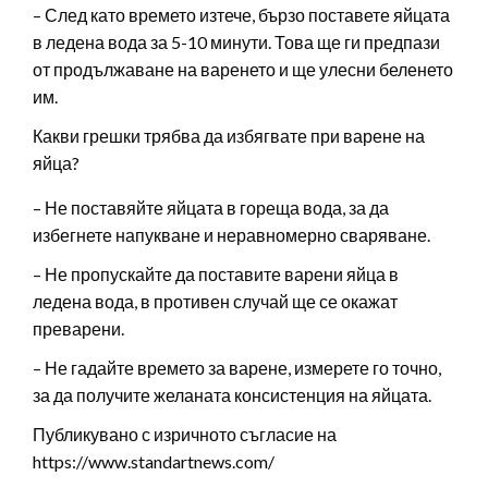
– След като времето изтече, бързо поставете яйцата
в ледена вода за 5-10 минути. Това ще ги предпази
от продължаване на варенето и ще улесни беленето
им.
Какви грешки трябва да избягвате при варене на
яйца?
– Не поставяйте яйцата в гореща вода, за да
избегнете напукване и неравномерно сваряване.
– Не пропускайте да поставите варени яйца в
ледена вода, в противен случай ще се окажат
преварени.
– Не гадайте времето за варене, измерете го точно,
за да получите желаната консистенция на яйцата.
Публикувано с изричното съгласие на
https://www.standartnews.com/