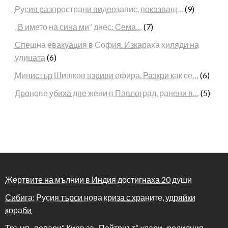
Русия разпространи видеозапис, показващ…
(9)
„В името на сина ми“ днес: Сема…
(7)
Спешна евакуация в София. Изкараха хиляди на
улицата
(6)
Министър Шишков взриви ефира. Разкри как се…
(6)
Дронове убиха две жени в Павлоград, ранени в…
(5)
Жертвите на мълнии в Индия достигнаха 20 души
Сибига: Русия търси нова криза с храните, удряйки
кораби
Тръмп „попари“ Киев за „Пейтриът“, удари „родилния