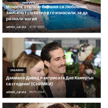
Момиче отвлече бившия си любовник,
замъкна го в хотел и го изнасили, за да
развали магия
admin_zarata
17.07.2025
ЗАБАВНО
Дамиано Давид и актрисата Дав Камерън
са сгодени! (СНИМКИ)
admin_zarata
04.01.2026