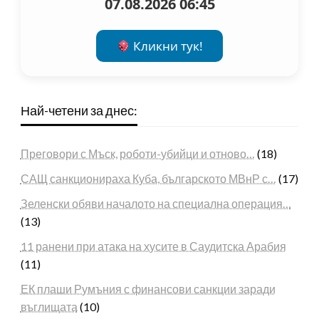
07.08.2026 06:45
Кликни тук!
Най-четени за днес:
Преговори с Мъск, роботи-убийци и отново…
(18)
САЩ санкционираха Куба, българското МВнР с…
(17)
Зеленски обяви началото на специална операция…
(13)
11 ранени при атака на хусите в Саудитска Арабия
(11)
ЕК плаши Румъния с финансови санкции заради
въглищата
(10)