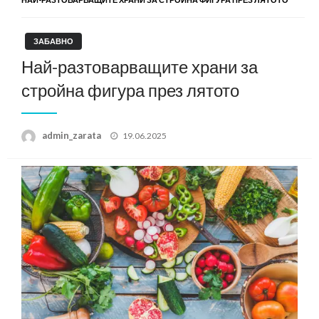
ЗАБАВНО
Най-разтоварващите храни за
стройна фигура през лятото
Posted
admin_zarata
19.06.2025
on