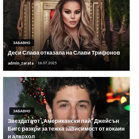
ЗАБАВНО
Деси Слава отказала на Слави Трифонов
admin_zarata
16.07.2025
ЗАБАВНО
Звездата от „Американски пай“ Джейсън
Бигс разкри за тежка зависимост от кокаин
и алкохол