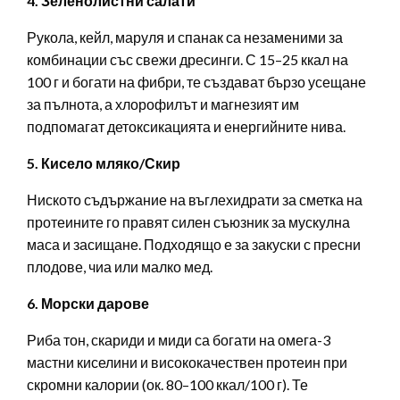
4. Зеленолистни салати
Рукола, кейл, маруля и спанак са незаменими за
комбинации със свежи дресинги. С 15–25 ккал на
100 г и богати на фибри, те създават бързо усещане
за пълнота, а хлорофилът и магнезият им
подпомагат детоксикацията и енергийните нива.
5. Кисело мляко/Скир
Ниското съдържание на въглехидрати за сметка на
протеините го правят силен съюзник за мускулна
маса и засищане. Подходящо е за закуски с пресни
плодове, чиа или малко мед.
6. Морски дарове
Риба тон, скариди и миди са богати на омега-3
мастни киселини и висококачествен протеин при
скромни калории (ок. 80–100 ккал/100 г). Те