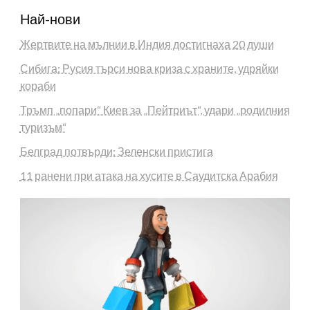
Най-нови
Жертвите на мълнии в Индия достигнаха 20 души
Сибига: Русия търси нова криза с храните, удряйки
кораби
Тръмп „попари“ Киев за „Пейтриът“, удари „родилния
туризъм“
Белград потвърди: Зеленски пристига
11 ранени при атака на хусите в Саудитска Арабия