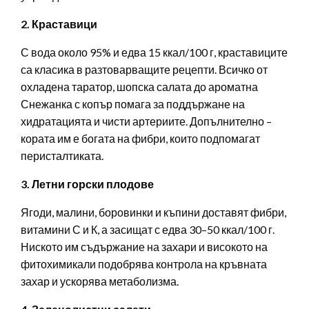
2. Краставици
С вода около 95% и едва 15 ккал/100 г, краставиците
са класика в разтоварващите рецепти. Всичко от
охладена таратор, шопска салата до ароматна
Снежанка с копър помага за поддържане на
хидратацията и чисти артериите. Допълнително –
кората им е богата на фибри, които подпомагат
перисталтиката.
3. Летни горски плодове
Ягоди, малини, боровинки и къпини доставят фибри,
витамини С и К, а засищат с едва 30–50 ккал/100 г.
Ниското им съдържание на захари и високото на
фито­химикали подобрява контрола на кръвната
захар и ускорява метаболизма.