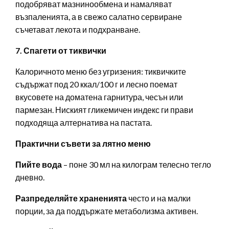
подобряват мазнинообмена и намаляват
възпаленията, а в свежо салатно сервиране
съчетават лекота и подхранване.
7. Спагети от тиквички
Калоричното меню без угризения: тиквичките
съдържат под 20 ккал/100 г и лесно поемат
вкусовете на доматена гарнитура, чесън или
пармезан. Ниският гликемичен индекс ги прави
подходяща алтернатива на пастата.
Практични съвети за лятно меню
Пийте вода
– поне 30 мл на килограм телесно тегло
дневно.
Разпределяйте храненията
често и на малки
порции, за да поддържате метаболизма активен.