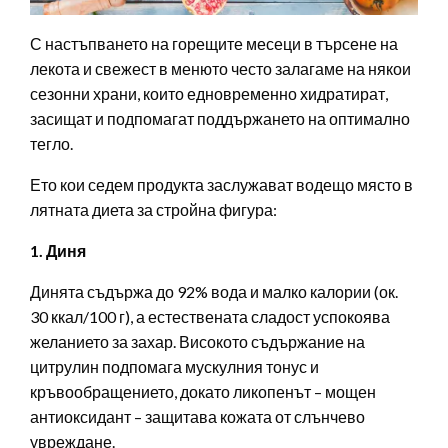
С настъпването на горещите месеци в търсене на
лекота и свежест в менюто често залагаме на някои
сезонни храни, които едновременно хидратират,
засищат и подпомагат поддържането на оптимално
тегло.
Ето кои седем продукта заслужават водещо място в
лятната диета за стройна фигура:
1. Диня
Динята съдържа до 92% вода и малко калории (ок.
30 ккал/100 г), а естествената сладост успокоява
желанието за захар. Високото съдържание на
цитрулин подпомага мускулния тонус и
кръвообращението, докато ликопенът – мощен
антиоксидант – защитава кожата от слънчево
увреждане.