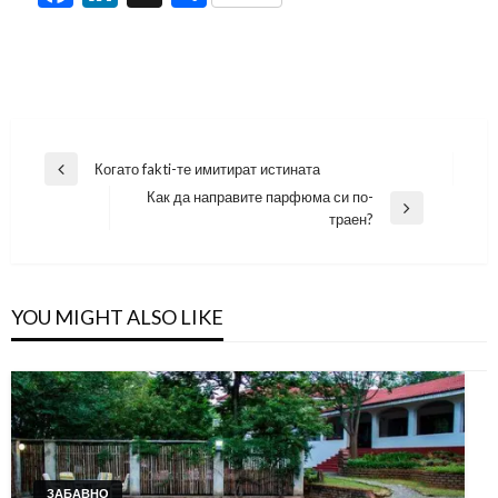
Навигация
Когато fakti-те имитират истината
Previous
Как да направите парфюма си по-
Post
Next
траен?
Post
YOU MIGHT ALSO LIKE
ЗАБАВНО