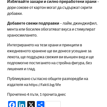
Избягвайте захари и силно преработени храни
–
дори сокове от картон могат да съдържат скрити
добавки.
Добавете свежи подправки
– лайм, джинджифил,
мента или босилек обогатяват вкуса и стимулират
храносмилането.
Интегрирането на тези храни и принципи в
ежедневното хранене ще ви донесе усещане за
лекота, ще поддържа свежия ви външен вид и ще
подпомогне постигането на стройна фигура, без
лишения и глад.
Публикувано съгласно общите разпоредби на
издателя на https://fakti.bg/life
Прочетено 4 пъти, 1 прочита днес
Facebook
LinkedIn
X
Share