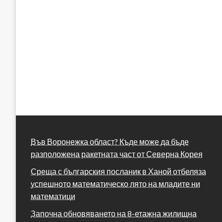
Във Воронежка област? Къде може да бъде
разположена ракетната част от Северна Корея
Среща с българския посланик в Ханой отбеляза
успешното математическо лято на младите ни
математици
Започна обновяването на 8-етажна жилищна