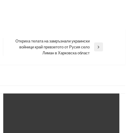
Откриха телата на замръзнали украински
войници край превзетото от Русия село
Next
Лиман в Харковска област
Post