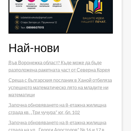
Най-нови
Във Воронежка област? Къде може да бъде
разположена ракетната част от Северна Корея
Среща с българския посланик в Ханой отбеляза
успешното математическо лято на младите ни
математици
Започна обновяването на 8-етажна жилищна
сграда кв. „Три чучура“ юг, бл. 102
Започна обновяването на 8-етажна жилищна
сграда на ул. „Георги Апостолов“ № 16 и 17 в