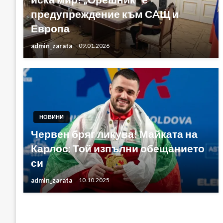
предупреждение към СAЩ и
Европа
admin_zarata
09.01.2026
НОВИНИ
Червен бряг ликува! Майката на
Карлос: Той изпълни обещанието
си
admin_zarata
10.10.2025