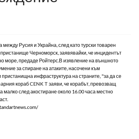
 между Русия и Украйна, след като турски товарен
 пристанище Черноморск, заявявайки, че инцидентът
но море, предаде Ройтерс.В изявление на външното
мение за спиране на атаките, насочени към
 пристанищна инфраструктура на страните, "за да се
варния кораб CENK T заяви, че корабът, превозващ
а малко след акостиране около 16.00 часа местно
аст.
tandartnews.com/