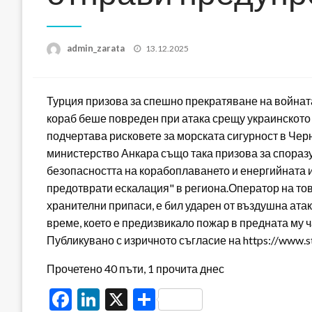
Posted
admin_zarata
13.12.2025
on
Турция призова за спешно прекратяване на войната
кораб беше повреден при атака срещу украинското
подчертава рисковете за морската сигурност в Чер
министерство Анкара също така призова за споразу
безопасността на корабоплаването и енергийната и
предотврати ескалация" в региона.Оператор на то
хранителни припаси, е бил ударен от въздушна атак
време, което е предизвикало пожар в предната му ч
Публикувано с изричното съгласие на https://www.s
Прочетено 40 пъти, 1 прочита днес
Facebook
LinkedIn
X
Share