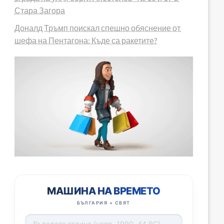
Стара Загора
Доналд Тръмп поискал спешно обяснение от
шефа на Пентагона: Къде са ракетите?
МАШИНА НА ВРЕМЕТО
БЪЛГАРИЯ + СВЯТ