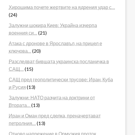
Хирошима почете жертвите на ядрения удар с…
(24)
Залужни шокира Киев: Украйна изчерпа
военния си…
(21)
Атака с дронове в Ярославъл, на прицел е
ключова…
(20)
Разследват бившата украинска посланичка в
САЩ…
(15)
САЩ пред геополитически трусове: Иран, Куба
и Русия
(13)
Залужни: НАТО разчита на доктрини от
Втората…
(13)
Иран и Оман пред сделка, преначертават
петролния…
(13)
Отново напрежение в Ормузкия проток.