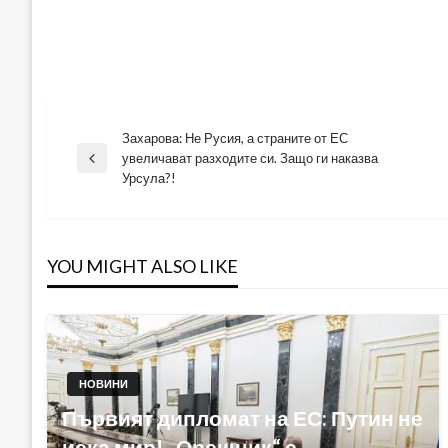
Захарова: Не Русия, а страните от ЕС
Навигация
увеличават разходите си. Защо ги наказва
Previous
Урсула?!
Post
YOU MIGHT ALSO LIKE
НОВИНИ
Първият дипломат на ЕС: Путин не
иска мир! „Орешник“ е