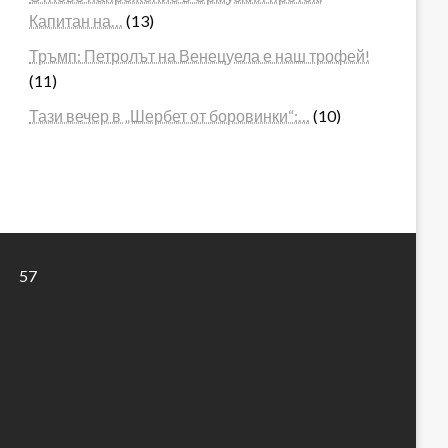
Капитан на…
(13)
Тръмп: Петролът на Венецуела е наш трофей!
(11)
Тази вечер в „Шербет от боровинки“:…
(10)
57