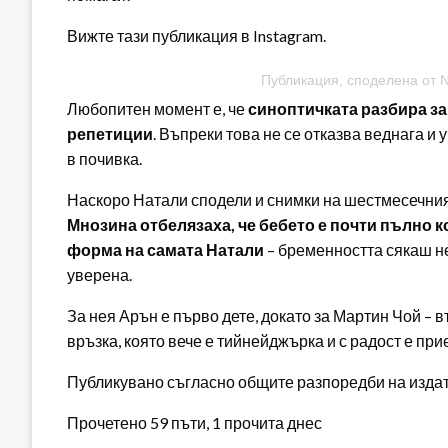
Вижте тази публикация в Instagram.
Публикация, споделена от Nat
Любопитен момент е, че
синоптичката разбира за
репетиции
. Въпреки това не се отказва веднага и
в почивка.
Наскоро Натали сподели и снимки на шестмесечния 
Мнозина отбелязаха, че бебето е почти пълно к
форма на самата Натали
– бременността сякаш не
уверена.
За нея Арън е първо дете, докато за Мартин Чой –
връзка, която вече е тийнейджърка и с радост е при
Публикувано съгласно общите разпоредби на издателя
Прочетено 59 пъти, 1 прочита днес