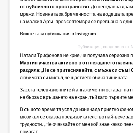
от публичното пространство
. До неотдавна два
мрежи. Новината за бременността на водещата през
на малкия Арън през септември се превърна в един
Вижте тази публикация в Instagram.
Публикация, споделена от Nat
Натали Трифонова не крие, че получава сериозна по
Мартин участва активно в отглеждането на сина
раздяла: „Не се притеснявайте, с мъжа си съм!
любимата си мисъл, че щастието обича тишината.
Засега телевизионните ѝ ангажименти остават на па
не бърза с връщането на екран, тъй като първите м
В същото време тя успя да изненада приятно фенов
мюзикъл се оказва предизвикателство най-вече зар
трудности. „Не очаквайте от мен кой знае какво пеен
помагат.