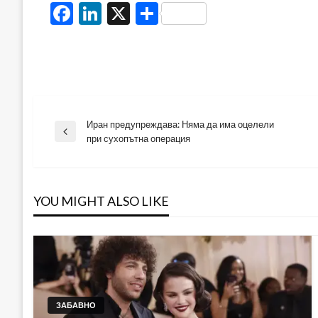
Facebook
LinkedIn
X
Share
Иран предупреждава: Няма да има оцелели
Навигация
Previous
при сухопътна операция
Post
YOU MIGHT ALSO LIKE
ЗАБАВНО