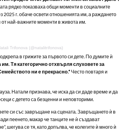
мата рядко показваха общи моменти в социалните
 2025 г. обаче освети отношенията им, а раждането
 от най-важните моменти в живота им.
ali Trifonova (@natalitrifonova)
дкрепа в грижите за първото си дете. По думите ѝ
 им. Тя категорично отхвърля слуховете за
 Семейството ни е прекрасно.“
Често повтаря и
уза. Натали признава, че иска да си даде време и да
есеци с детето са безценни и неповторими.
ете си със завръщане на сцената. Завръщането ѝ в
ади пеенето, макар че танците не ѝ създават
е“, шегува се тя, като допълва, че колегите ѝ много ѝ