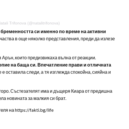
ali Trifonova (@natalitrifonova)
 бременността си именно по време на активни
 участва в още няколко представления, преди да излезе
Арън, които предизвикаха вълна от реакции.
опие на баща си. Впечатление прави и отличната
 е оставила следи, а тя изглежда спокойна, сияйна и
 второ. Състезателят има и дъщеря Киара от предишна
ела новината за малкия си брат.
 на https://fakti.bg/life