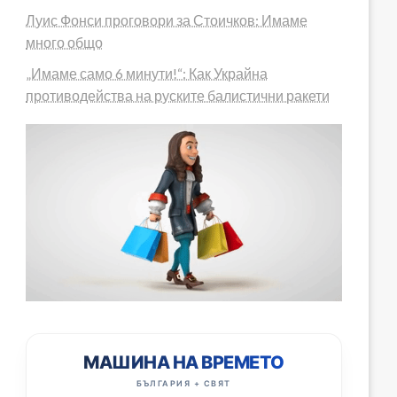
Луис Фонси проговори за Стоичков: Имаме
много общо
„Имаме само 6 минути!“: Как Украйна
противодейства на руските балистични ракети
МАШИНА НА ВРЕМЕТО
БЪЛГАРИЯ + СВЯТ