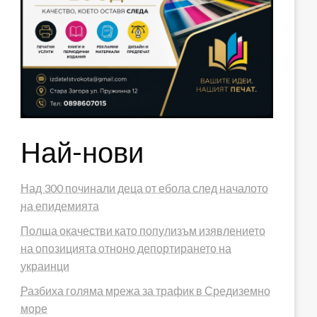
Най-нови
Над 300 починали деца от ебола след началото
на епидемията
Полша окачестви като популизъм изявлението
на опозицията отноно депортирането на
украинци
Разбиха голяма мрежа за трафик в Средиземно
море