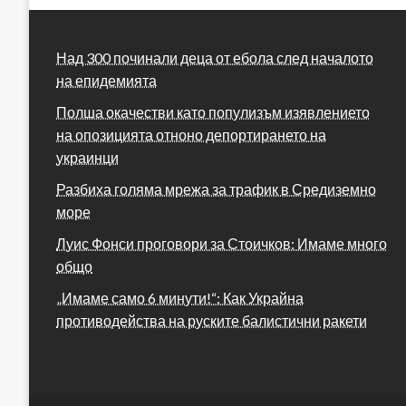
Над 300 починали деца от ебола след началото
на епидемията
Полша окачестви като популизъм изявлението
на опозицията отноно депортирането на
украинци
Разбиха голяма мрежа за трафик в Средиземно
море
Луис Фонси проговори за Стоичков: Имаме много
общо
„Имаме само 6 минути!“: Как Украйна
противодейства на руските балистични ракети