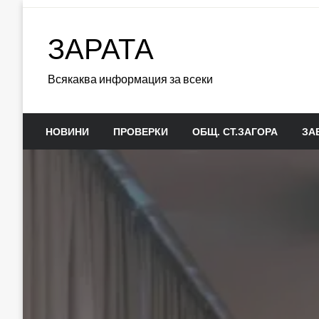
Skip
to
ЗАРАТА
content
Всякаква информация за всеки
НОВИНИ
ПРОВЕРКИ
ОБЩ. СТ.ЗАГОРА
ЗА