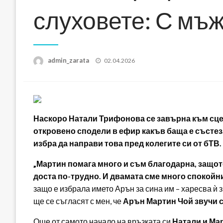
слуховете: С мъж
Posted
admin_zarata
02.04.2026
on
Наскоро Натали Трифонова се завърна към сце
откровено сподели в ефир какъв баща е състез
избра да направи това пред колегите си от бТВ.
„Мартин помага много и съм благодарна, защот
доста по-трудно. И двамата сме много спокойн
защо е избрала името Арън за сина им – харесва ѝ 
ще се съгласят с мен, че
Арън Мартин Чой звучи 
Още от самото начало на връзката си
Натали и Ма