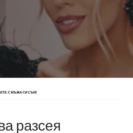
ЕТЕ: С МЪЖА СИ СЪМ!
ва разсея