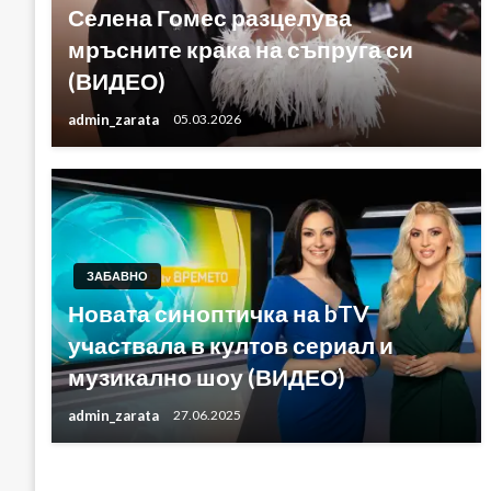
Селена Гомес разцелува
мръсните крака на съпруга си
(ВИДЕО)
admin_zarata
05.03.2026
ЗАБАВНО
Новата синоптичка на bTV
участвала в култов сериал и
музикално шоу (ВИДЕО)
admin_zarata
27.06.2025