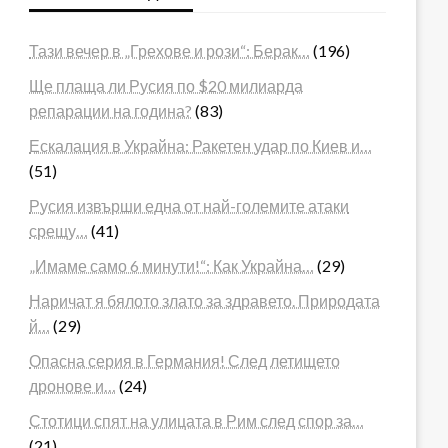
Тази вечер в „Грехове и рози“: Берак…
(196)
Ще плаща ли Русия по $20 милиарда
репарации на година?
(83)
Ескалация в Украйна: Ракетен удар по Киев и…
(51)
Русия извърши една от най-големите атаки
срещу…
(41)
„Имаме само 6 минути!“: Как Украйна…
(29)
Наричат я бялото злато за здравето. Природата
й…
(29)
Опасна серия в Германия! След летището
дронове и…
(24)
Стотици спят на улицата в Рим след спор за…
(21)