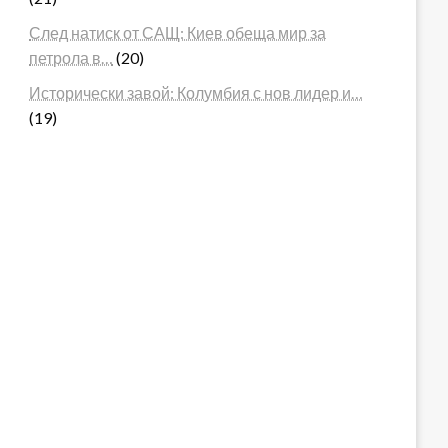
След натиск от САЩ: Киев обеща мир за
петрола в…
(20)
Исторически завой: Колумбия с нов лидер и…
(19)