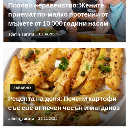
Полово неравенство: Жените
приемат по-малко протеини от
мъжете от 10 000 години насам
admin_zarata
10.04.2026
ЗАБАВНО
Рецепта на деня: Печени картофи
със сос от печен чесън и магданоз
admin_zarata
28.11.2025