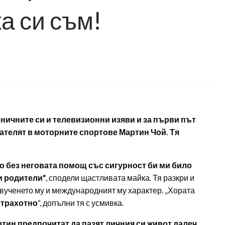
а си съм!
ничните си и телевизионни изяви и за първи път
ателят в моторните спортове Мартин Чой. Тя
о без неговата помощ със сигурност би ми било
и родители“
, сподели щастливата майка. Тя разкри и
звученето му и международният му характер. „Хората
страхотно
“, допълни тя с усмивка.
ртин предпочитат да пазят личния си живот далеч