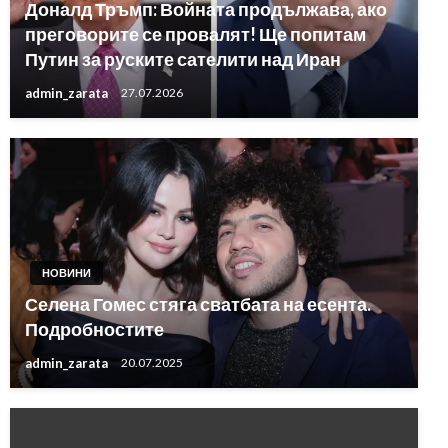
Доналд Тръмп: Войната продължава, ако
преговорите се провалят! Ще попитам
Путин за руските сателити над Иран
admin_zarata
27.07.2026
НОВИНИ
Селена Гомес стяга сватбата на есента.
Подробностите
admin_zarata
20.07.2025