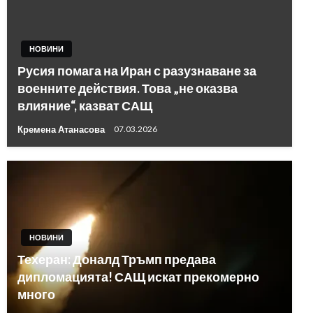
НОВИНИ
Русия помага на Иран с разузнаване за
военните действия. Това „не оказва
влияние“, казват САЩ
Кремена Атанасова
07.03.2026
НОВИНИ
Техеран: Доналд Тръмп предава
дипломацията! САЩ искат прекомерно
много