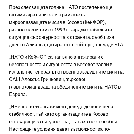
През следващата година НАТО постепенно ще
оптимизира силите си в рамките на
мироопазващата мисия в Косово (КейФОР),
разположени там от 1999 г., заради стабилната
ситуация със сигурността в страната, съобщиха
днес от Алианса, цитирани от Ройтерс, предаде БТА.
„НАТО и КейФОР са напълно ангажирани с
безопасността и сигурността в Косово“, заяви в
изявление генералът от военновъздушните сили на
САЩ Алексъс Гринкевич, върховен
главнокомандващ на обединените сили на НАТО в
Европа.
„Именно този ангажимент доведе до повишена
стабилност, тъй като организациите в Косово,
отговарящи за сигурността, станаха по-способни.
Настоящите условия дават възможност за по-