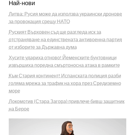
Най-нови
Литва: Русия може да използва украински дронове
за провокация срещу НАТО
Руският Върховен съд ще разгледа иск за
отстраняване на единствената антивоенна партия
от изборите за Държавна дума
Хусите удариха отново! Йеменските бунтовници
извършиха поредна смъртоносна атака в рамките
Към Стария континент! Испанската полиция разби
голяма мрежа за трафик на хора през Средиземно
море
Локомотив (Стара Загора) привлече бивш защитник
на Берое