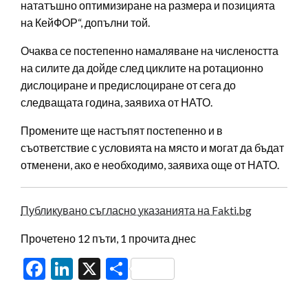
нататъшно оптимизиране на размера и позицията
на КейФОР“, допълни той.
Очаква се постепенно намаляване на числеността
на силите да дойде след циклите на ротационно
дислоциране и предислоциране от сега до
следващата година, заявиха от НАТО.
Промените ще настъпят постепенно и в
съответствие с условията на място и могат да бъдат
отменени, ако е необходимо, заявиха още от НАТО.
Публикувано съгласно указанията на Fakti.bg
Прочетено 12 пъти, 1 прочита днес
Facebook
LinkedIn
X
Share