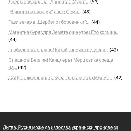
Днес в епизода на „Доброта“: Мурат…
(53)
„В името на сина ми“ днес: Сема…
(49)
Тази вечер в „Шербет от боровинки“:…
(44)
Магнитна буря удря Земята още утре! Ето кога ще…
(44)
Глобално затопляне! Китай започва редовни…
(42)
Спешно в Берлин! Канцлерът Мерц свика среща
на…
(42)
САЩ санкционираха Куба, българското МВнР с…
(42)
Литва: Русия може да използва украински дронове за