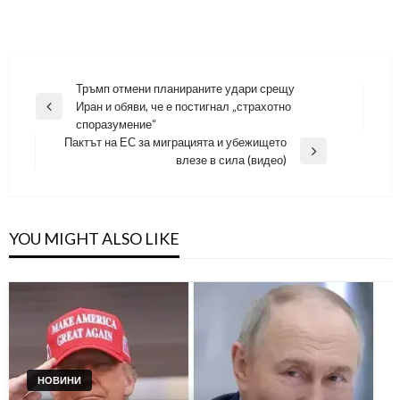
Навигация
Тръмп отмени планираните удари срещу
Иран и обяви, че е постигнал „страхотно
Previous
споразумение“
Post
Пактът на ЕС за миграцията и убежището
Next
влезе в сила (видео)
Post
YOU MIGHT ALSO LIKE
НОВИНИ