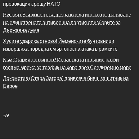
провокация срещу НАТО
Руският Върховен съд ще разгледа иск за отстраняване
на единствената антивоенна партия от изборите за
Държавна дума
Хусите удариха отново! Йеменските бунтовници
извършиха поредна смъртоносна атака в рамките
Към Стария континент! Испанската полиция разби
голяма мрежа за трафик на хора през Средиземно море
Локомотив (Стара Загора) привлече бивш защитник на
Берое
59