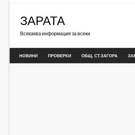
Skip
to
ЗАРАТА
content
Всякаква информация за всеки
НОВИНИ
ПРОВЕРКИ
ОБЩ. СТ.ЗАГОРА
ЗА