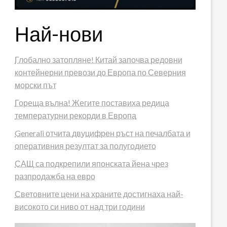
Най-нови
Глобално затопляне! Китай започва редовни
контейнерни превози до Европа по Северния
морски път
Гореща вълна! Жегите поставиха редица
температурни рекорди в Европа
Generali отчита двуцифрен ръст на печалбата и
оперативния резултат за полугодието
САЩ са подкрепили японската йена чрез
разпродажба на евро
Световните цени на храните достигнаха най-
високото си ниво от над три години