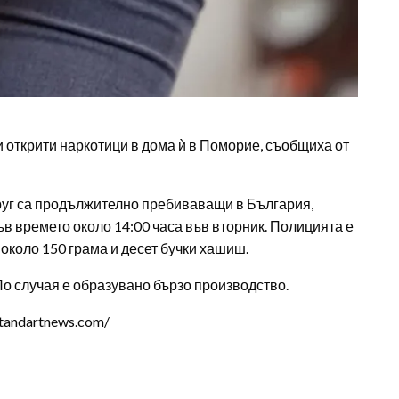
 открити наркотици в дома ѝ в Поморие, съобщиха от
пруг са продължително пребиваващи в България,
в времето около 14:00 часа във вторник. Полицията е
 около 150 грама и десет бучки хашиш.
По случая е образувано бързо производство.
tandartnews.com/