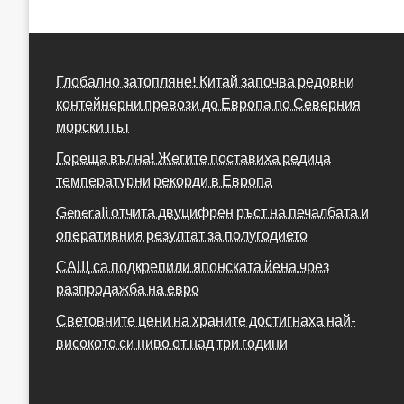
Глобално затопляне! Китай започва редовни
контейнерни превози до Европа по Северния
морски път
Гореща вълна! Жегите поставиха редица
температурни рекорди в Европа
Generali отчита двуцифрен ръст на печалбата и
оперативния резултат за полугодието
САЩ са подкрепили японската йена чрез
разпродажба на евро
Световните цени на храните достигнаха най-
високото си ниво от над три години