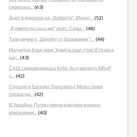
сериозна…
(63)
Днес в епизода на „Доброта“: Мурат…
(52)
„В името на сина ми“ днес: Сема…
(48)
Тази вечер в „Шербет от боровинки“:…
(44)
Магнитна буря удря Земята още утре! Ето кога
ще…
(43)
САЩ санкционираха Куба, българското МВнР
с…
(42)
Спешно в Берлин! Канцлерът Мерц свика
среща на…
(42)
В Украйна: Путин смени ключови военни
командири…
(40)