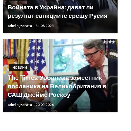
Войната в Украйна: дават ли
резултат санкциите срещу Русия
admin_zarata
31.08.2025
НОВИНИ
The Times: Уволниха заместник-
посланика на Великобритания в
САЩ Джеймс Роскоу
admin_zarata
20.05.2026