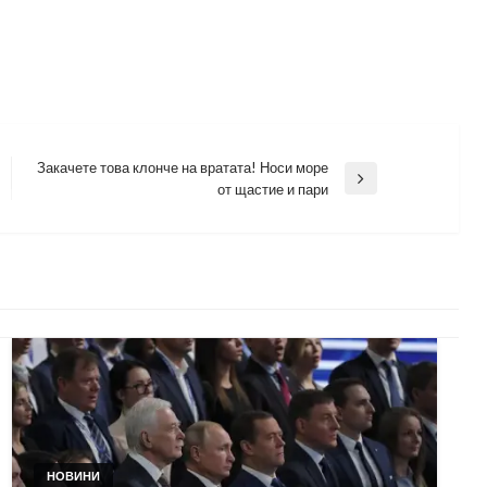
Закачете това клонче на вратата! Носи море
Next
от щастие и пари
Post
НОВИНИ