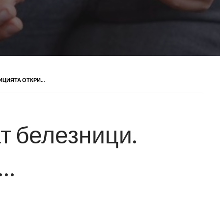
ИЦИЯТА ОТКРИ…
т белезници.
и…