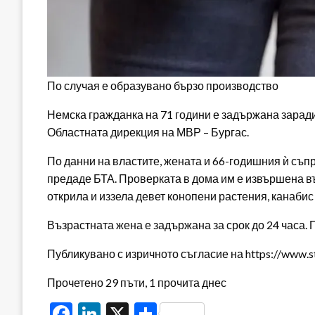
По случая е образувано бързо производство
Немска гражданка на 71 години е задържана заради
Областната дирекция на МВР – Бургас.
По данни на властите, жената и 66-годишния ѝ съ
предаде БТА. Проверката в дома им е извършена въ
открила и иззела девет конопени растения, канабис
Възрастната жена е задържана за срок до 24 часа. 
Публикувано с изричното съгласие на https://www.s
Прочетено 29 пъти, 1 прочита днес
Facebook
LinkedIn
X
Share