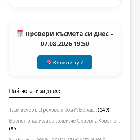
Провери късмета си днес –
07.08.2026 19:50
Кликни тук!
Най-четени за днес:
Тази вечер в „Грехове и рози“: Берак…
(349)
Военен анализатор заяви, че Северна Корея е…
(85)
Sky News: Срещу Германия бе извършена