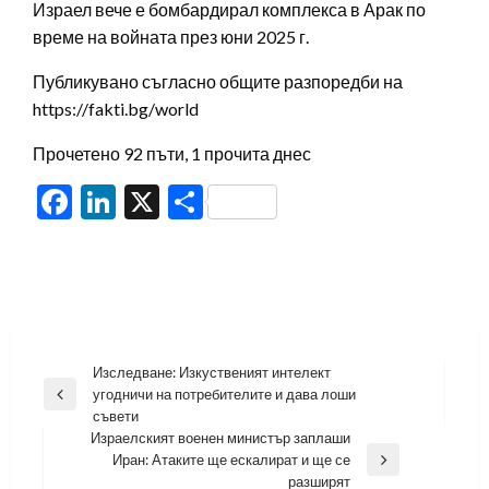
Израел вече е бомбардирал комплекса в Арак по
време на войната през юни 2025 г.
Публикувано съгласно общите разпоредби на
https://fakti.bg/world
Прочетено 92 пъти, 1 прочита днес
Facebook
LinkedIn
X
Share
Навигация
Изследване: Изкуственият интелект
угодничи на потребителите и дава лоши
Previous
съвети
Post
Израелският военен министър заплаши
Иран: Атаките ще ескалират и ще се
Next
разширят