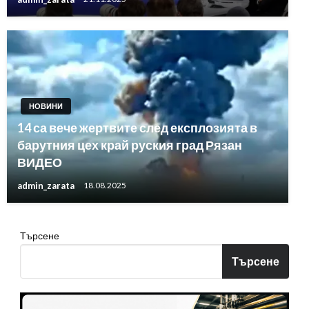
НОВИНИ
14 са вече жертвите след експлозията в
барутния цех край руския град Рязан
ВИДЕО
admin_zarata
18.08.2025
Търсене
Търсене