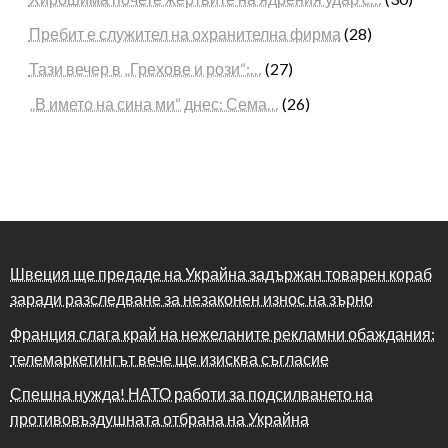
Пребит е служител на охранителна фирма
(28)
Тази вечер в „Грехове и рози“:…
(27)
„В името на сина ми“ днес: Сема…
(26)
Швеция ще предаде на Украйна задържан товарен кораб
заради разследване за незаконен износ на зърно
Франция слага край на нежеланите рекламни обаждания:
телемаркетингът вече ще изисква съгласие
Спешна нужда! НАТО работи за подсилването на
противовъздушната отбрана на Украйна