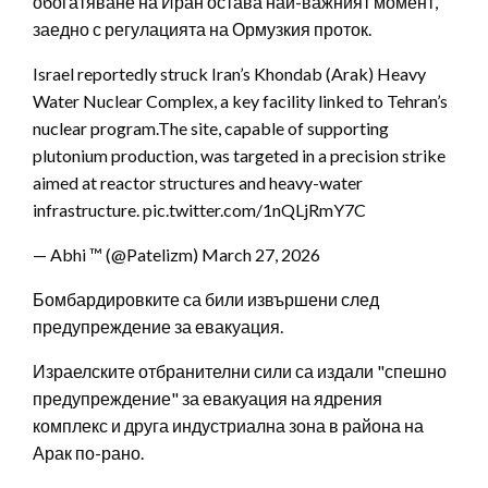
обогатяване на Иран остава най-важният момент,
заедно с регулацията на Ормузкия проток.
Israel reportedly struck Iran’s Khondab (Arak) Heavy
Water Nuclear Complex, a key facility linked to Tehran’s
nuclear program.The site, capable of supporting
plutonium production, was targeted in a precision strike
aimed at reactor structures and heavy-water
infrastructure. pic.twitter.com/1nQLjRmY7C
— Abhi ™ (@Patelizm) March 27, 2026
Бомбардировките са били извършени след
предупреждение за евакуация.
Израелските отбранителни сили са издали "спешно
предупреждение" за евакуация на ядрения
комплекс и друга индустриална зона в района на
Арак по-рано.