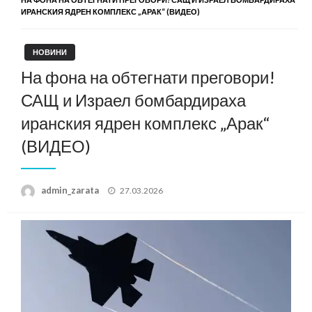
ИРАНСКИЯ ЯДРЕН КОМПЛЕКС „АРАК“ (ВИДЕО)
НОВИНИ
На фона на обтегнати преговори!
САЩ и Израел бомбардираха
иранския ядрен комплекс „Арак“
(ВИДЕО)
Posted
admin_zarata
27.03.2026
on