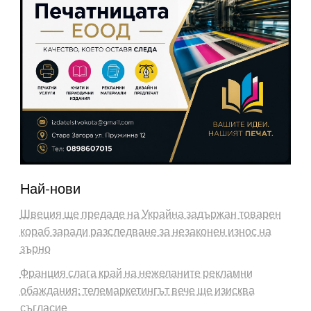
Най-нови
Швеция ще предаде на Украйна задържан товарен
кораб заради разследване за незаконен износ на
зърно
Франция слага край на нежеланите рекламни
обаждания: телемаркетингът вече ще изисква
съгласие