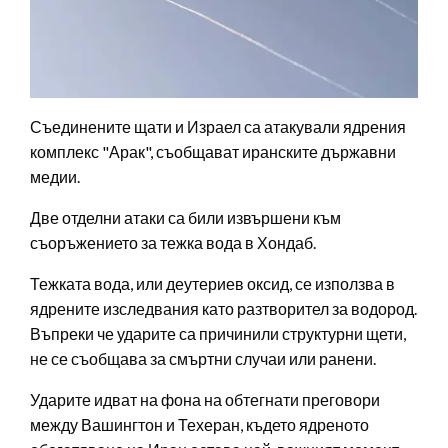
Съединените щати и Израел са атакували ядрения
комплекс "Арак", съобщават иранските държавни
медии.
Две отделни атаки са били извършени към
съоръжението за тежка вода в Хондаб.
Тежката вода, или деутериев оксид, се използва в
ядрените изследвания като разтворител за водород.
Въпреки че ударите са причинили структурни щети,
не се съобщава за смъртни случаи или ранени.
Ударите идват на фона на обтегнати преговори
между Вашингтон и Техеран, където ядреното