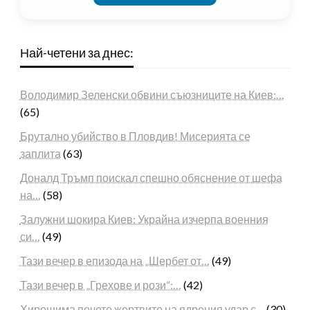
Най-четени за днес:
Володимир Зеленски обвини съюзниците на Киев:…
(65)
Брутално убийство в Пловдив! Мисерията се
заплита
(63)
Доналд Тръмп поискал спешно обяснение от шефа
на…
(58)
Залужни шокира Киев: Украйна изчерпа военния
си…
(49)
Тази вечер в епизода на „Шербет от…
(49)
Тази вечер в „Грехове и рози“:…
(42)
Хирошима почете жертвите на ядрения удар с…
(30)