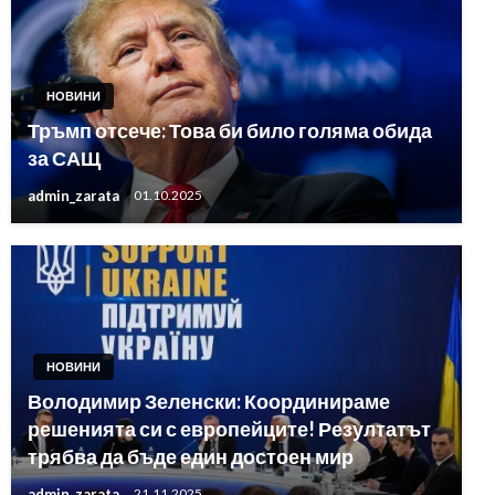
НОВИНИ
Тръмп отсече: Това би било голяма обида
за САЩ
admin_zarata
01.10.2025
НОВИНИ
Володимир Зеленски: Координираме
решенията си с европейците! Резултатът
трябва да бъде един достоен мир
admin_zarata
21.11.2025