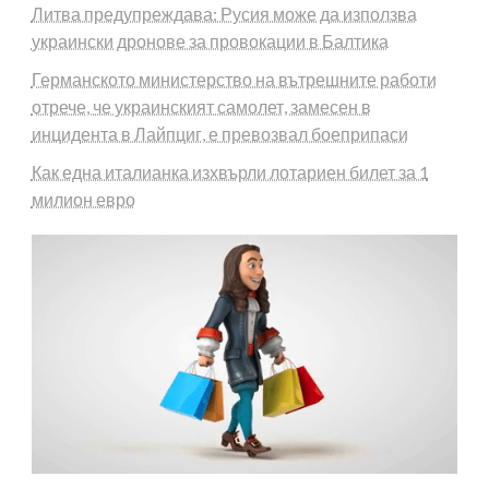
Литва предупреждава: Русия може да използва
украински дронове за провокации в Балтика
Германското министерство на вътрешните работи
отрече, че украинският самолет, замесен в
инцидента в Лайпциг, е превозвал боеприпаси
Как една италианка изхвърли лотариен билет за 1
милион евро