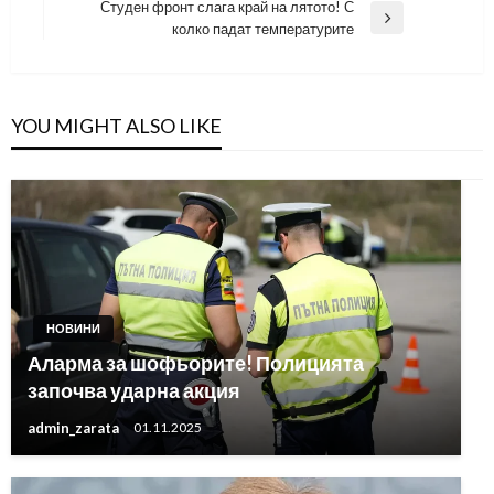
Post
Студен фронт слага край на лятото! С
Next
колко падат температурите
Post
YOU MIGHT ALSO LIKE
НОВИНИ
Аларма за шофьорите! Полицията
започва ударна акция
admin_zarata
01.11.2025