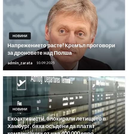
НОВИНИ
Напрежението расте! Кремъл проговори
за дроновете над Полша
admin_zarata
10.09.2025
НОВИНИ
Екоактивисти, блокирали летището в
Хамбург, бяха осъдени да платят
компенсации от над 400 000 евро