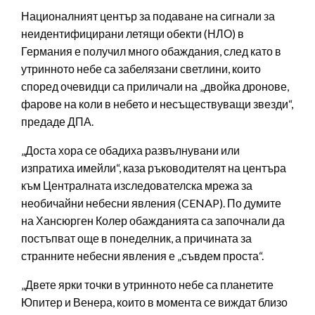
Националният център за подаване на сигнали за
неидентифицирани летящи обекти (НЛО) в
Германия е получил много обаждания, след като в
утринното небе са забелязани светлини, които
според очевидци са приличали на „двойка дронове,
фарове на коли в небето и несъществуващи звезди“,
предаде ДПА.
„Доста хора се обадиха развълнувани или
изпратиха имейли“, каза ръководителят на центъра
към Централната изследователска мрежа за
необичайни небесни явления (CENAP). По думите
на Хансюрген Колер обажданията са започнали да
постъпват още в понеделник, а причината за
странните небесни явления е „съвдем проста“.
„Двете ярки точки в утринното небе са планетите
Юпитер и Венера, които в момента се виждат близо