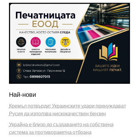
Най-нови
Кремъл потвърди! Украинските удари принуждават
Русия да използва нискокачествен бензин
Украйна е близо до създаването на собствена
система за противоракетна отбрана