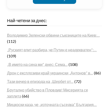
Най-четени за днес:
Володимир Зеленски обвини съюзниците на Киев:…
(112)
„Руският елит разбира, че Путин е неадекватен“:…
(109)
„В името на сина ми“ днес: Сема…
(108)
Дрон с експлозиви край украински „Антонов“ в…
(86)
Тази вечер в епизода на „Шербет от…
(72)
Брутално убийство в Пловдив! Мисерията се
заплита
(66)
Мицкоски каза, че „източната съседка“ България…