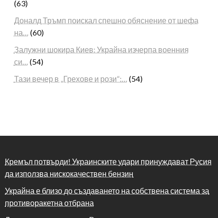
(63)
Доналд Тръмп поискал спешно обяснение от шефа
на…
(60)
Залужни шокира Киев: Украйна изчерпа военния
си…
(54)
Тази вечер в „Грехове и рози“:…
(54)
Кремъл потвърди! Украинските удари принуждават Русия
да използва нискокачествен бензин
Украйна е близо до създаването на собствена система за
противоракетна отбрана