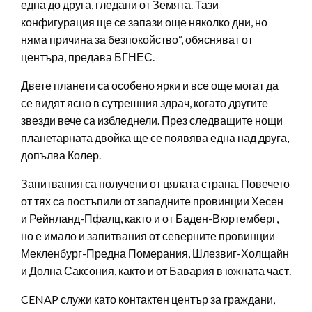
една до друга, гледани от Земята. Тази
конфигурация ще се запази още няколко дни, но
няма причина за безпокойство“, обясняват от
центъра, предава БГНЕС.
Двете планети са особено ярки и все още могат да
се видят ясно в сутрешния здрач, когато другите
звезди вече са избледнели. През следващите нощи
планетарната двойка ще се появява една над друга,
допълва Колер.
Запитвания са получени от цялата страна. Повечето
от тях са постъпили от западните провинции Хесен
и Рейнланд-Пфалц, както и от Баден-Вюртемберг,
но е имало и запитвания от северните провинции
Мекленбург-Предна Померания, Шлезвиг-Холщайн
и Долна Саксония, както и от Бавария в южната част.
CENAP служи като контактен център за граждани,