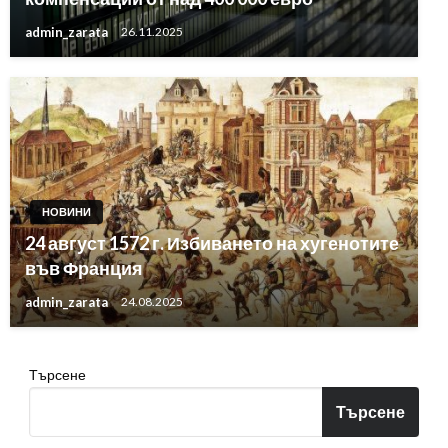
admin_zarata
26.11.2025
НОВИНИ
24 август 1572 г. Избиването на хугенотите
във Франция
admin_zarata
24.08.2025
Търсене
Търсене